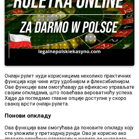
Онлајн рулет нуди корисницима неколико практичних
функција које чине игру удобнијом и флексибилнијом.
Ове функције вам омогућавају да ефикасно управљате
својим опкладама, што повећава вероватноћу успеха.
Хајде да погледамо главне опције доступне у скоро
свакој врсти онлајн рулета.
Понови опкладу
Ова функција вам омогућава да поновите опкладу коју
сте уложили у претходној рунди. Ово је корисно ако
пратите одређену стратегију и желите да уштедите