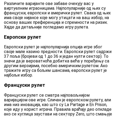
Различите варијанте ове забаве очекују вас у
виртуелним играоницама. Најпопуларније од њих су
француски, европски и амерички рулет. Свака од њих
има своје нијансе које могу утицати на ваш избор, на
основу ваших преференција и спремности на ризик.
Хајде да детаљније погледамо игру рулета.
Европски рулет
Европски рулет је најпопуларнија опција игре због
своје мале казино предности. Европски рулет садржи
37 поља (бројеви од 1 до 36 и један нулти сектор). То
значи да је вероватноћа добитка већа у поређењу са
другим верзијама, посебно америчким рулетом. Ако
тражите игру са бољим шансама, европски рулет је
најбољи избор.
Француски рулет
Француски рулет се сматра најповољнијом
варијацијом ове игре. Сличан је европском рулету, али
има низ иновација, као што су La Partage и En Prison,
које иду у корист играча. Правила враћају део опкладе
ако се куглица заустави на сектору Zero, што смањује