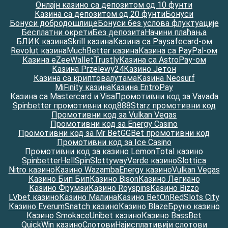
Онлајн казино са депозитом од 10 фунти
Казина са депозитом од 20 фунти
Бонуси
Бонуси добродошлице
Бонуси без услова флуктуације
Бесплатни окрети
Без депозита
Начини плаћања
БЛИК казина
Skrill казина
Казина са Paysafecard-ом
Revolut казина
MuchBetter казина
Казина са PayPal-ом
Казина eZeeWallet
Trustly
Казина са AstroPay-ом
Казина Przelewy24
Казино Јетон
Казина са криптовалутама
Казина Neosurf
MiFinity казина
Казина EntroPay
Казина са Mastercard и Visa
Промотивни код за Vavada
Spinbetter промотивни код
888Starz промотивни код
Промотивни код за Vulkan Vegas
Промотивни код за Energy Casino
Промотивни код за Mr Bet
GGBet промотивни код
Промотивни код за Ice Casino
Промотивни код за казино Lemon
Total казино
Spinbetter
HellSpin
Slottyway
Verde казино
Slottica
Nitro казино
Казино Wazamba
Energy казино
Vulkan Vegas
Казино Бип Бип
Казино Bison
Казино Легиано
Казино Фрумзи
Казино Royspins
Казино Bizzo
LVbet казино
Казино Малина
Казино BetOnRed
Slots City
Казино Everum
Snatch казино
Казино Blaze
Бруно казино
Казино Smokace
Unibet казино
Казино BassBet
QuickWin казино
Слотови
Најисплативији слотови