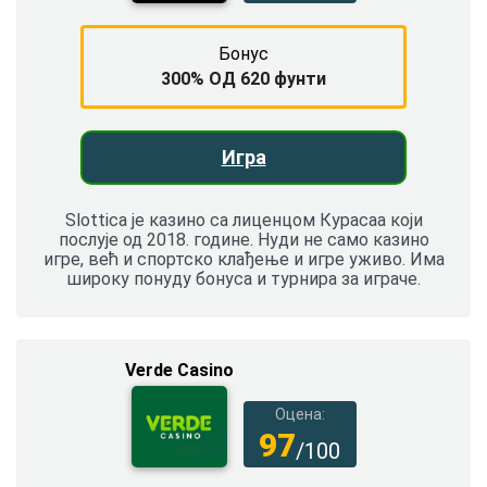
Бонус
300% ОД 620 фунти
Игра
Slottica је казино са лиценцом Курасаа који
послује од 2018. године. Нуди не само казино
игре, већ и спортско клађење и игре уживо. Има
широку понуду бонуса и турнира за играче.
Verde Casino
Оцена:
97
/100