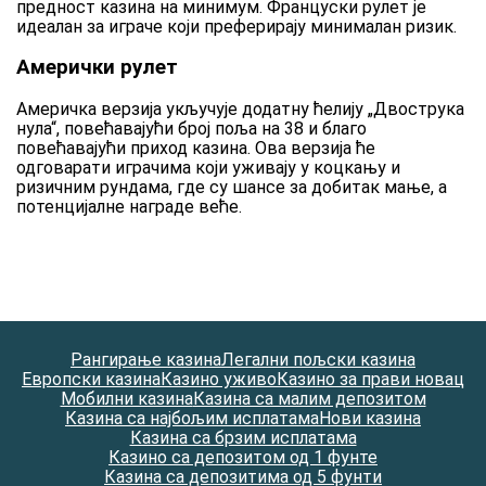
предност казина на минимум. Француски рулет је
идеалан за играче који преферирају минималан ризик.
Амерички рулет
Америчка верзија укључује додатну ћелију „Двострука
нула“, повећавајући број поља на 38 и благо
повећавајући приход казина. Ова верзија ће
одговарати играчима који уживају у коцкању и
ризичним рундама, где су шансе за добитак мање, а
потенцијалне награде веће.
Рангирање казина
Легални пољски казина
Европски казина
Казино уживо
Казино за прави новац
Мобилни казина
Казина са малим депозитом
Казина са најбољим исплатама
Нови казина
Казина са брзим исплатама
Казино са депозитом од 1 фунте
Казина са депозитима од 5 фунти