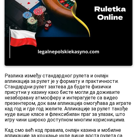
Разлика између стандардног рулета и онлајн
апликација за рулет је у формату и практичности.
Стандардни рулет захтева да будете физички
присутни у казину како бисте могли да доживите
незаборавну атмосферу и интерагујете са видео
презентером, док вам апликација омогућава да играте
кад год и где год желите. Апликације за рулет такође
нуде више класе и флексибилан праг за улазак, што
игру чини широко доступном многим корисницима.
Кад смо већ код правила, онлајн казина и мобилне
апликације за коцкање нуде више врста рулета са