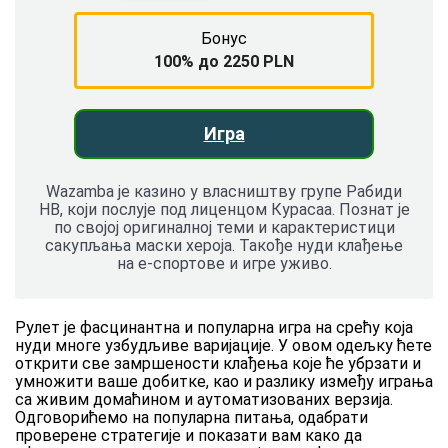
Бонус
100% до 2250 PLN
Игра
Wazamba је казино у власништву групе Рабиди
НВ, који послује под лиценцом Курасаа. Познат је
по својој оригиналној теми и карактеристици
сакупљања маски хероја. Такође нуди клађење
на е-спортове и игре уживо.
Рулет је фасцинантна и популарна игра на срећу која
нуди многе узбудљиве варијације. У овом одељку ћете
открити све замршености клађења које ће убрзати и
умножити ваше добитке, као и разлику између играња
са живим домаћином и аутоматизованих верзија.
Одговорићемо на популарна питања, одабрати
проверене стратегије и показати вам како да