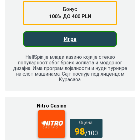
Бонус
100% ДО 400 PLN
Игра
HellSpin је млади казино који је стекао
популарност због брзих исплата и модерног
дизајна. Има програм лојалности и нуди турнире
на слот машинама. Сајт послује под лиценцом
Курасаоа.
Nitro Casino
Оцена:
98
/100