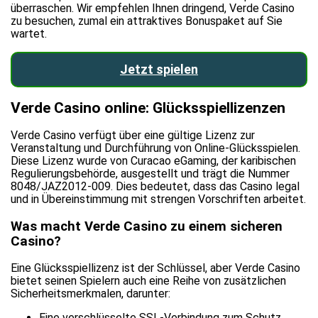
überraschen. Wir empfehlen Ihnen dringend, Verde Casino
zu besuchen, zumal ein attraktives Bonuspaket auf Sie
wartet.
Jetzt spielen
Verde Casino online: Glücksspiellizenzen
Verde Casino verfügt über eine gültige Lizenz zur
Veranstaltung und Durchführung von Online-Glücksspielen.
Diese Lizenz wurde von Curacao eGaming, der karibischen
Regulierungsbehörde, ausgestellt und trägt die Nummer
8048/JAZ2012-009. Dies bedeutet, dass das Casino legal
und in Übereinstimmung mit strengen Vorschriften arbeitet.
Was macht Verde Casino zu einem sicheren
Casino?
Eine Glücksspiellizenz ist der Schlüssel, aber Verde Casino
bietet seinen Spielern auch eine Reihe von zusätzlichen
Sicherheitsmerkmalen, darunter:
Eine verschlüsselte SSL-Verbindung zum Schutz