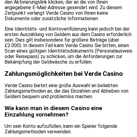
den Aktivierungslink klicken, der an die von Ihnen
angegebene E-Mail-Adresse gesendet wird. Zu diesem
Zeitpunkt verlangt Verde Casino von Ihnen keine
Dokumente oder zusätzliche Informationen.
Eine Identitäts- und Kontoverifizierung kann jedoch bei der
ersten Auszahlung von Geldern aus dem Casino erforderlich
sein. Dies gilt insbesondere für größere Beträge (über
£2.000). In diesem Fall kann Verde Casino Sie bitten, einen
Scan eines gültigen Identitätsdokuments (Personalausweis
oder Reisepass) zu schicken, um die Anforderungen zur
Bekämpfung der Geldwäsche zu erfüllen.
Zahlungsmöglichkeiten bei Verde Casino
Verde Casino bietet eine große Auswahl an beliebten
Zahlungsmethoden an, die das Einzahlen und Abheben von
Geldern bequem und problemlos machen.
Wie kann man in diesem Casino eine
Einzahlung vornehmen?
Um sein Konto aufzufüllen, kann ein Spieler folgende
Zahlungsmethoden verwenden: