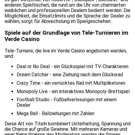
anderen Spieltischen, die rund um die Uhr von charmanten
weiblichen und professionellen Dealern bedient werden. Die
Möglichkeit, die Einsatzlimits und die Sprache der Dealer zu
wählen, sorgt für Abwechslung im Spielgeschehen.
Spiele auf der Grundlage von Tele-Turnieren im
Verde Casino
Tele-Turniere, die live im Verde Casino angeboten werden,
sind:
Deal or No Deal - ein Glücksspiel mit TV-Charakteren
Dream Catcher - eine Ziehung nach dem Glücksrad
Crazy Time - ein verrücktes Rad mit Multiplikatoren
Monopoly Live - ein interaktives Monopoly-Brettspiel
Football Studio - Fußballverlosungen mit einem
Dealer
Mega Ball - Ballziehungen mit Zahlen
Diese Art von Titeln kombiniert Unterhaltung, Spannung und
die Chance auf große Gewinne. Mit mehreren Kameras und
einer Nahaufnahme des Moderators werden die Spieler