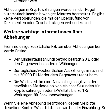
verbucht wird.
Abhebungen in Kryptowährungen werden in der Regel
automatisch innerhalb weniger Minuten bearbeitet. Es gibt
keine Verzögerungen, die mit der Überprüfung von
Dokumenten oder Geschäftstagen verbunden sind.
Weitere wichtige Informationen über
Abhebungen
Hier sind einige zusätzliche Fakten über Abhebungen bei
Verde Casino:
Der Mindestauszahlungsbetrag beträgt 20 £ oder
den Gegenwert in anderen Währungen.
Die täglichen/wöchentlichen Auszahlungslimits sind
mit 20.000 PLN oder dem Gegenwert recht hoch.
Die Wartezeit für eine Auszahlung hängt von der
gewählten Methode ab: von ein paar Sekunden für
Kryptowährungen oder E-Wallets bis zu 1-5
Werktagen für Banküberweisungen.
Wenn Sie eine Abhebung beantragen, geben Sie bitte
dieselben Konto-/Walletdaten an wie bei der Einzahlung. So