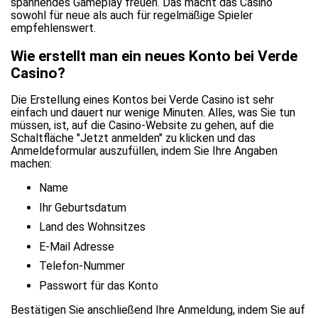
spannendes Gameplay freuen. Das macht das Casino
sowohl für neue als auch für regelmäßige Spieler
empfehlenswert.
Wie erstellt man ein neues Konto bei Verde
Casino?
Die Erstellung eines Kontos bei Verde Casino ist sehr
einfach und dauert nur wenige Minuten. Alles, was Sie tun
müssen, ist, auf die Casino-Website zu gehen, auf die
Schaltfläche "Jetzt anmelden" zu klicken und das
Anmeldeformular auszufüllen, indem Sie Ihre Angaben
machen:
Name
Ihr Geburtsdatum
Land des Wohnsitzes
E-Mail Adresse
Telefon-Nummer
Passwort für das Konto
Bestätigen Sie anschließend Ihre Anmeldung, indem Sie auf