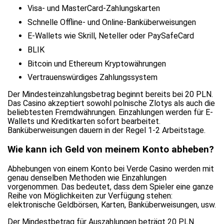
Visa- und MasterCard-Zahlungskarten
Schnelle Offline- und Online-Banküberweisungen
E-Wallets wie Skrill, Neteller oder PaySafeCard
BLIK
Bitcoin und Ethereum Kryptowährungen
Vertrauenswürdiges Zahlungssystem
Der Mindesteinzahlungsbetrag beginnt bereits bei 20 PLN.
Das Casino akzeptiert sowohl polnische Zlotys als auch die
beliebtesten Fremdwährungen. Einzahlungen werden für E-
Wallets und Kreditkarten sofort bearbeitet.
Banküberweisungen dauern in der Regel 1-2 Arbeitstage.
Wie kann ich Geld von meinem Konto abheben?
Abhebungen von einem Konto bei Verde Casino werden mit
genau denselben Methoden wie Einzahlungen
vorgenommen. Das bedeutet, dass dem Spieler eine ganze
Reihe von Möglichkeiten zur Verfügung stehen:
elektronische Geldbörsen, Karten, Banküberweisungen, usw.
Der Mindestbetrag für Auszahlungen beträgt 20 PLN.