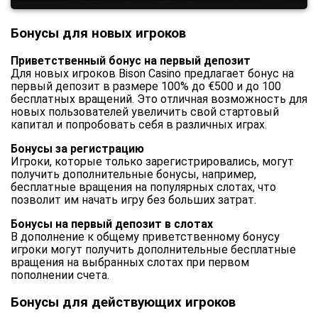
Бонусы для новых игроков
Приветственный бонус на первый депозит
Для новых игроков Bison Casino предлагает бонус на
первый депозит в размере 100% до €500 и до 100
бесплатных вращений. Это отличная возможность для
новых пользователей увеличить свой стартовый
капитал и попробовать себя в различных играх.
Бонусы за регистрацию
Игроки, которые только зарегистрировались, могут
получить дополнительные бонусы, например,
бесплатные вращения на популярных слотах, что
позволит им начать игру без больших затрат.
Бонусы на первый депозит в слотах
В дополнение к общему приветственному бонусу
игроки могут получить дополнительные бесплатные
вращения на выбранных слотах при первом
пополнении счета.
Бонусы для действующих игроков