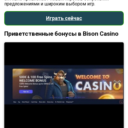
предложениями и широким выбором игр.
Играть сейчас
Приветственные бонусы в Bison Casino