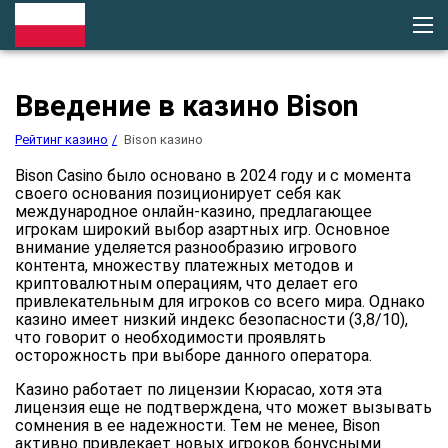
Рейтинг казино
Введение в казино Bison
Казино
Бонусы
Платежи
Рейтинг казино
Bison казино
Промокод
Отзывы
Bison Casino было основано в 2024 году и с момента
Слоты
своего основания позиционирует себя как
Игры
международное онлайн-казино, предлагающее
игрокам широкий выбор азартных игр. Основное
внимание уделяется разнообразию игрового
контента, множеству платежных методов и
криптовалютным операциям, что делает его
привлекательным для игроков со всего мира. Однако
казино имеет низкий индекс безопасности (3,8/10),
что говорит о необходимости проявлять
осторожность при выборе данного оператора.
Казино работает по лицензии Кюрасао, хотя эта
лицензия еще не подтверждена, что может вызывать
сомнения в ее надежности. Тем не менее, Bison
активно привлекает новых игроков бонусными