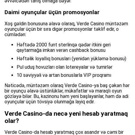
əvvəlcədən tanış olmağa dəyər.
Daimi oyunçular üçün promosyonlar
Xoş gəldin bonusuna əlavə olaraq, Verde Casino müntəzəm
oyunçular üçün bir sıra digər promosyonlar təklif edir, o
cümlədən:
Həftədə 2000 funt sterlinqə qədər itkini geri
qaytarmağa imkan verən cashback bonusu
Həftəlik loyallıq bonusları (yenidən yükləmə bonusu)
Pul uduş hovuzları olan lotereyalar və turnirlər
10 səviyyəli və artan bonuslarla VIP proqramı
Nəticədə, müntəzəm olaraq Verde Casino-ya baş çəkən hər
bir oyunçu əlavə üstünlüklər, mükafatlar və maraqlı oyun
gözləyə bilər. Bu, kazinonu həm yeni başlayanlar, həm də adi
oyunçular üçün tövsiyə olunmağa layiq edir.
Verde Casino-da necə yeni hesab yaratmaq
olar?
Verde Casino-da hesab yaratmaq çox asandır və cəmi bir