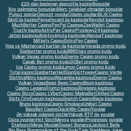
£20-dən başlayan depozitlə kazino
Bonuslar
Xoş gəlmisiniz bonusları
Mərc tələbləri olmadan bonuslar
Pulsuz spinlər
Depozit yoxdur
Ödəniş üsulları
BLIK Casino
Skrill ilə kazino
Paysafecard ilə kazinolar
Revolut kazinosu
MuchBetter Casino
PayPal Casino
eZeeWallet Casino
Trustly kazino
AstroPay Casino
Przelewy24 kazinosu
Jeton kazinosu
Kriptovalyuta kazinoları
Neosurf kazinosu
MiFinity Casino
EntroPay Casino
Visa və Mastercard kartları ilə kazinolar
Vavada promo kodu
Spinbetter promo kodu
888Starz promo kodu
Vulkan Vegas promo kodu
Energy Casino promo kodu
Cənab Bet promo kodu
GGBet promo kodu
Ice Casino promo kodu
Limon Casino promo kodu
Total kazino
Spinbetter
HellSpin
Slottyway
Casino Verde
Slottica
Nitro kazinosu
Wazamba kazinosu
Energy Casino
Vulkan Vegas
Beep Beep Casino
Bison kazinosu
Casino Legiano
Frumzi kazinosu
Royspins kazinosu
Casino Bizzo
Casino LVbet
Casino Malina
BetOnRed Casino
Slots City
Everum kazinosu
Snatch Casino
Blaze kazinosu
Bruno kazinosu
Casino Smokace
Unibet Casino
BassBet Casino
QuickWin Casino
Yuvalar
Ən yüksək ödənişli slotlar
Yüksək RTP ilə yuvalar
Qəza oyunları
Hot Spot
Meyvə yuvaları
Proqressiv yuvalar
Starburst
Mega Moolah
Sweet Bonanza
Jackpot Bells
Big Bass Bonanza
Age of the Gods
Twin Spin
Mega Joker