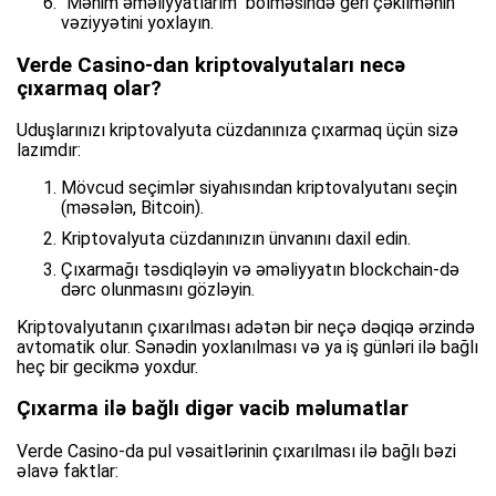
"Mənim əməliyyatlarım" bölməsində geri çəkilmənin
vəziyyətini yoxlayın.
Verde Casino-dan kriptovalyutaları necə
çıxarmaq olar?
Uduşlarınızı kriptovalyuta cüzdanınıza çıxarmaq üçün sizə
lazımdır:
Mövcud seçimlər siyahısından kriptovalyutanı seçin
(məsələn, Bitcoin).
Kriptovalyuta cüzdanınızın ünvanını daxil edin.
Çıxarmağı təsdiqləyin və əməliyyatın blockchain-də
dərc olunmasını gözləyin.
Kriptovalyutanın çıxarılması adətən bir neçə dəqiqə ərzində
avtomatik olur. Sənədin yoxlanılması və ya iş günləri ilə bağlı
heç bir gecikmə yoxdur.
Çıxarma ilə bağlı digər vacib məlumatlar
Verde Casino-da pul vəsaitlərinin çıxarılması ilə bağlı bəzi
əlavə faktlar: