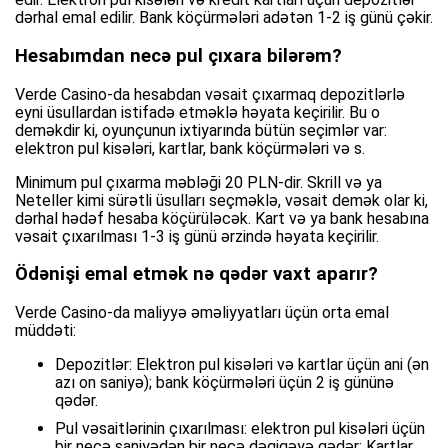
dərhal emal edilir. Bank köçürmələri adətən 1-2 iş günü çəkir.
Hesabımdan necə pul çıxara bilərəm?
Verde Casino-da hesabdan vəsait çıxarmaq depozitlərlə
eyni üsullardan istifadə etməklə həyata keçirilir. Bu o
deməkdir ki, oyunçunun ixtiyarında bütün seçimlər var:
elektron pul kisələri, kartlar, bank köçürmələri və s.
Minimum pul çıxarma məbləği 20 PLN-dir. Skrill və ya
Neteller kimi sürətli üsulları seçməklə, vəsait demək olar ki,
dərhal hədəf hesaba köçürüləcək. Kart və ya bank hesabına
vəsait çıxarılması 1-3 iş günü ərzində həyata keçirilir.
Ödənişi emal etmək nə qədər vaxt aparır?
Verde Casino-da maliyyə əməliyyatları üçün orta emal
müddəti:
Depozitlər: Elektron pul kisələri və kartlar üçün ani (ən
azı on saniyə); bank köçürmələri üçün 2 iş gününə
qədər.
Pul vəsaitlərinin çıxarılması: elektron pul kisələri üçün
bir neçə saniyədən bir neçə dəqiqəyə qədər; Kartlar