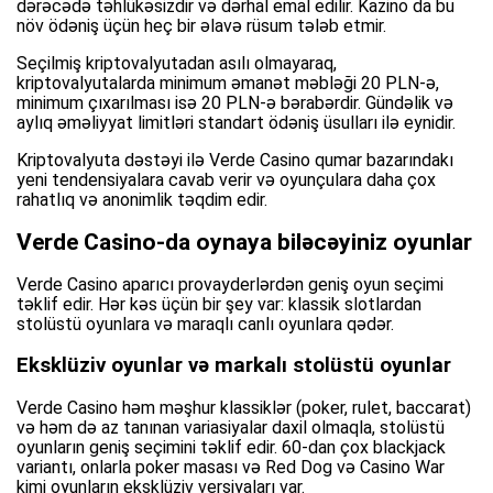
dərəcədə təhlükəsizdir və dərhal emal edilir. Kazino da bu
növ ödəniş üçün heç bir əlavə rüsum tələb etmir.
Seçilmiş kriptovalyutadan asılı olmayaraq,
kriptovalyutalarda minimum əmanət məbləği 20 PLN-ə,
minimum çıxarılması isə 20 PLN-ə bərabərdir. Gündəlik və
aylıq əməliyyat limitləri standart ödəniş üsulları ilə eynidir.
Kriptovalyuta dəstəyi ilə Verde Casino qumar bazarındakı
yeni tendensiyalara cavab verir və oyunçulara daha çox
rahatlıq və anonimlik təqdim edir.
Verde Casino-da oynaya biləcəyiniz oyunlar
Verde Casino aparıcı provayderlərdən geniş oyun seçimi
təklif edir. Hər kəs üçün bir şey var: klassik slotlardan
stolüstü oyunlara və maraqlı canlı oyunlara qədər.
Eksklüziv oyunlar və markalı stolüstü oyunlar
Verde Casino həm məşhur klassiklər (poker, rulet, baccarat)
və həm də az tanınan variasiyalar daxil olmaqla, stolüstü
oyunların geniş seçimini təklif edir. 60-dan çox blackjack
variantı, onlarla poker masası və Red Dog və Casino War
kimi oyunların eksklüziv versiyaları var.