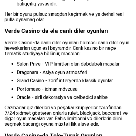
balıqçılıq yuvasıdır.
Hər bir oyunu pulsuz sınaqdan keçirmək və ya dərhal real
pulla oynamaq olar.
Verde Casino-da əla canlı diler oyunları
Verde Casino-da canlı diler oyunları bölməsi canlı diler oyun
həvəskarları üçün əsl bayramdır. Canlı kazino bir neçə
tematik studiyaya bölünür, məsələn:
Salon Prive - VIP limitləri olan dəbdəbəli masalar
Dragonara - Asiya oyun atmosferi
Grand Casino - zərif interyerdə klassik oyunlar
Portomaso - idman mövzusu
Oracle - sirli dekorasiya və cəlbedici sahibə
Cazibədar qız dilerləri və peşəkar krupiyerlər tərəfindən
7/24 xidmət göstərən onlarla rulet, blackjack, baccarat və
digər oyun masaları var. Bahis limitlərini və dilerlərin dilini
seçmək bacarığı oyuna müxtəliflik əlavə edir.
Verde Casino-da Tele-Turnir Oyunları