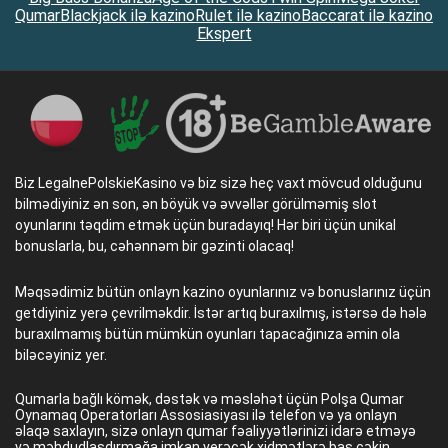
Qumar
Blackjack ilə kazino
Rulet ilə kazino
Baccarat ilə kazino
Ekspert
Biz LegalnePolskieKasino və biz sizə heç vaxt mövcud olduğunu
bilmədiyiniz ən son, ən böyük və əvvəllər görülməmiş slot
oyunlarını təqdim etmək üçün buradayıq! Hər biri üçün unikal
bonuslarla, bu, cəhənnəm bir gəzinti olacaq!
Məqsədimiz bütün onlayn kazino oyunlarınız və bonuslarınız üçün
getdiyiniz yerə çevrilməkdir. İstər artıq buraxılmış, istərsə də hələ
buraxılmamış bütün mümkün oyunları tapacağınıza əmin ola
biləcəyiniz yer.
Qumarla bağlı kömək, dəstək və məsləhət üçün Polşa Qumar
Oynamaq Operatorları Assosiasiyası ilə telefon və ya onlayn
əlaqə saxlayın, sizə onlayn qumar fəaliyyətlərinizi idarə etməyə
və məhdudlaşdırmağa imkan verəcək xidmətlərə baş çəkin.