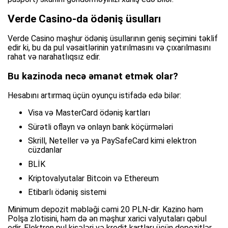
Verde Casino-da ödəniş üsulları
Verde Casino məşhur ödəniş üsullarının geniş seçimini təklif
edir ki, bu da pul vəsaitlərinin yatırılmasını və çıxarılmasını
rahat və narahatlıqsız edir.
Bu kazinoda necə əmanət etmək olar?
Hesabını artırmaq üçün oyunçu istifadə edə bilər:
Visa və MasterCard ödəniş kartları
Sürətli oflayn və onlayn bank köçürmələri
Skrill, Neteller və ya PaySafeCard kimi elektron
cüzdanlar
BLİK
Kriptovalyutalar Bitcoin və Ethereum
Etibarlı ödəniş sistemi
Minimum depozit məbləği cəmi 20 PLN-dir. Kazino həm
Polşa zlotisini, həm də ən məşhur xarici valyutaları qəbul
edir. Elektron pul kisələri və kredit kartları üçün depozitlər