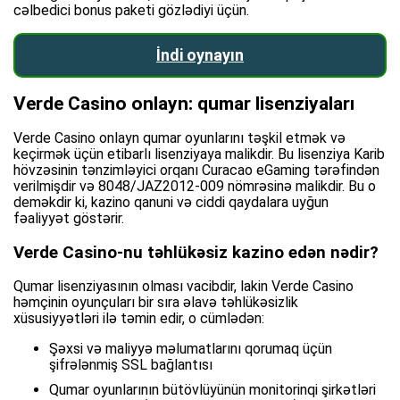
cəlbedici bonus paketi gözlədiyi üçün.
İndi oynayın
Verde Casino onlayn: qumar lisenziyaları
Verde Casino onlayn qumar oyunlarını təşkil etmək və
keçirmək üçün etibarlı lisenziyaya malikdir. Bu lisenziya Karib
hövzəsinin tənzimləyici orqanı Curacao eGaming tərəfindən
verilmişdir və 8048/JAZ2012-009 nömrəsinə malikdir. Bu o
deməkdir ki, kazino qanuni və ciddi qaydalara uyğun
fəaliyyət göstərir.
Verde Casino-nu təhlükəsiz kazino edən nədir?
Qumar lisenziyasının olması vacibdir, lakin Verde Casino
həmçinin oyunçuları bir sıra əlavə təhlükəsizlik
xüsusiyyətləri ilə təmin edir, o cümlədən:
Şəxsi və maliyyə məlumatlarını qorumaq üçün
şifrələnmiş SSL bağlantısı
Qumar oyunlarının bütövlüyünün monitorinqi şirkətləri