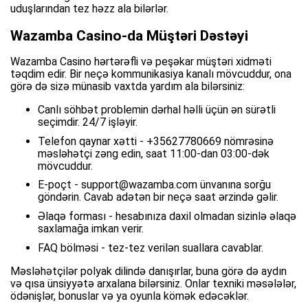
uduşlarından tez həzz ala bilərlər.
Wazamba Casino-da Müştəri Dəstəyi
Wazamba Casino hərtərəfli və peşəkar müştəri xidməti
təqdim edir. Bir neçə kommunikasiya kanalı mövcuddur, ona
görə də sizə münasib vaxtda yardım ala bilərsiniz:
Canlı söhbət problemin dərhal həlli üçün ən sürətli
seçimdir. 24/7 işləyir.
Telefon qaynar xətti - +35627780669 nömrəsinə
məsləhətçi zəng edin, saat 11:00-dan 03:00-dək
mövcuddur.
E-poçt - support@wazamba.com ünvanına sorğu
göndərin. Cavab adətən bir neçə saat ərzində gəlir.
Əlaqə forması - hesabınıza daxil olmadan sizinlə əlaqə
saxlamağa imkan verir.
FAQ bölməsi - tez-tez verilən suallara cavablar.
Məsləhətçilər polyak dilində danışırlar, buna görə də aydın
və qısa ünsiyyətə arxalana bilərsiniz. Onlar texniki məsələlər,
ödənişlər, bonuslar və ya oyunla kömək edəcəklər.