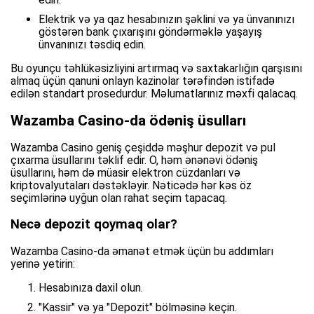
Elektrik və ya qaz hesabınızın şəklini və ya ünvanınızı
göstərən bank çıxarışını göndərməklə yaşayış
ünvanınızı təsdiq edin.
Bu oyunçu təhlükəsizliyini artırmaq və saxtakarlığın qarşısını
almaq üçün qanuni onlayn kazinolar tərəfindən istifadə
edilən standart prosedurdur. Məlumatlarınız məxfi qalacaq.
Wazamba Casino-da ödəniş üsulları
Wazamba Casino geniş çeşiddə məşhur depozit və pul
çıxarma üsullarını təklif edir. O, həm ənənəvi ödəniş
üsullarını, həm də müasir elektron cüzdanları və
kriptovalyutaları dəstəkləyir. Nəticədə hər kəs öz
seçimlərinə uyğun olan rahat seçim tapacaq.
Necə depozit qoymaq olar?
Wazamba Casino-da əmanət etmək üçün bu addımları
yerinə yetirin:
Hesabınıza daxil olun.
"Kassir" və ya "Depozit" bölməsinə keçin.