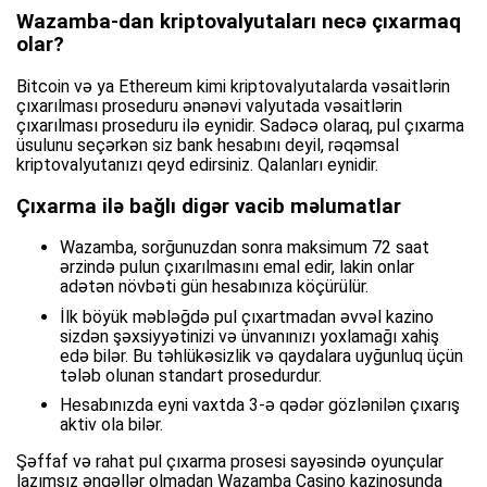
Wazamba-dan kriptovalyutaları necə çıxarmaq
olar?
Bitcoin və ya Ethereum kimi kriptovalyutalarda vəsaitlərin
çıxarılması proseduru ənənəvi valyutada vəsaitlərin
çıxarılması proseduru ilə eynidir. Sadəcə olaraq, pul çıxarma
üsulunu seçərkən siz bank hesabını deyil, rəqəmsal
kriptovalyutanızı qeyd edirsiniz. Qalanları eynidir.
Çıxarma ilə bağlı digər vacib məlumatlar
Wazamba, sorğunuzdan sonra maksimum 72 saat
ərzində pulun çıxarılmasını emal edir, lakin onlar
adətən növbəti gün hesabınıza köçürülür.
İlk böyük məbləğdə pul çıxartmadan əvvəl kazino
sizdən şəxsiyyətinizi və ünvanınızı yoxlamağı xahiş
edə bilər. Bu təhlükəsizlik və qaydalara uyğunluq üçün
tələb olunan standart prosedurdur.
Hesabınızda eyni vaxtda 3-ə qədər gözlənilən çıxarış
aktiv ola bilər.
Şəffaf və rahat pul çıxarma prosesi sayəsində oyunçular
lazımsız əngəllər olmadan Wazamba Casino kazinosunda