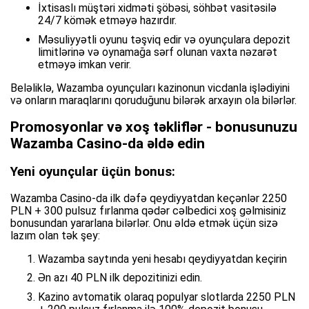
İxtisaslı müştəri xidməti şöbəsi, söhbət vasitəsilə
24/7 kömək etməyə hazırdır.
Məsuliyyətli oyunu təşviq edir və oyunçulara depozit
limitlərinə və oynamağa sərf olunan vaxta nəzarət
etməyə imkan verir.
Beləliklə, Wazamba oyunçuları kazinonun vicdanla işlədiyini
və onların maraqlarını qoruduğunu bilərək arxayın ola bilərlər.
Promosyonlar və xoş təkliflər - bonusunuzu
Wazamba Casino-da əldə edin
Yeni oyunçular üçün bonus:
Wazamba Casino-da ilk dəfə qeydiyyatdan keçənlər 2250
PLN + 300 pulsuz fırlanma qədər cəlbedici xoş gəlmisiniz
bonusundan yararlana bilərlər. Onu əldə etmək üçün sizə
lazım olan tək şey:
Wazamba saytında yeni hesabı qeydiyyatdan keçirin
Ən azı 40 PLN ilk depozitinizi edin.
Kazino avtomatik olaraq populyar slotlarda 2250 PLN