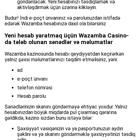
göndəriləcək. Yeni hesabınızı təsdiqləmək və
aktivləşdirmək üçün üzərinə klikləyin.
Budur! İndi e-poçt ünvanınız və parolunuzdan istifadə
edərək Wazamba hesabınıza daxil ola bilərsiniz.
Yeni hesab yaratmaq üçün Wazamba Casino-
da tələb olunan sənədlər və məlumatlar
Wazamba kazinosunda hesabı qeydiyyatdan keçirərkən
yalnız şəxsi məlumatlarınızı təqdim etməlisiniz, yəni:
ad
e-poçt ünvanı
telefon nömrəsi
Hesab parolu
Sənədlərinizin skanını göndərməyə ehtiyac yoxdur. Yalnız
hesabınızdan böyük miqdarda pul çıxarmaq qərarına
gəldikdə, kazino sizdən bunu istəyə bilər:
Şəxsiyyət vəsiqənizin və ya pasportunuzun aydın
şəklini və ya skanını göndərməklə şəxsiyyətinizi təsdiq
edin.