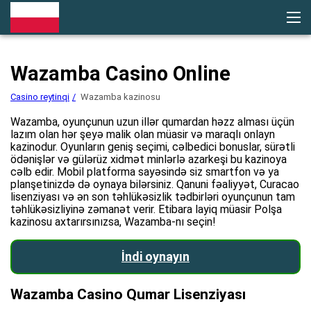
Casino reytinqi
Wazamba Casino Online
Casino
Bonuslar
Ödənişlər
Casino reytinqi
Wazamba kazinosu
Promo kodu
Rəylər
Wazamba, oyunçunun uzun illər qumardan həzz alması üçün
Yuvalar
lazım olan hər şeyə malik olan müasir və maraqlı onlayn
Oyunlar
kazinodur. Oyunların geniş seçimi, cəlbedici bonuslar, sürətli
ödənişlər və gülərüz xidmət minlərlə azarkeşi bu kazinoya
cəlb edir. Mobil platforma sayəsində siz smartfon və ya
planşetinizdə də oynaya bilərsiniz. Qanuni fəaliyyət, Curacao
lisenziyası və ən son təhlükəsizlik tədbirləri oyunçunun tam
təhlükəsizliyinə zəmanət verir. Etibara layiq müasir Polşa
kazinosu axtarırsınızsa, Wazamba-nı seçin!
İndi oynayın
Wazamba Casino Qumar Lisenziyası