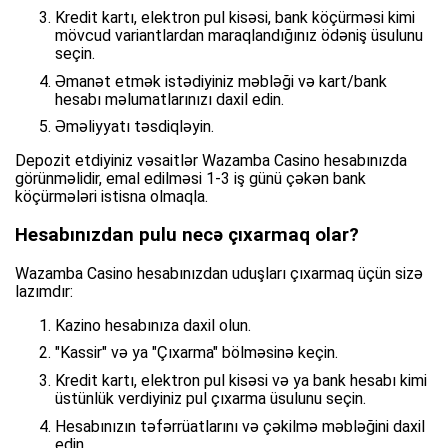
Kredit kartı, elektron pul kisəsi, bank köçürməsi kimi
mövcud variantlardan maraqlandığınız ödəniş üsulunu
seçin.
Əmanət etmək istədiyiniz məbləği və kart/bank
hesabı məlumatlarınızı daxil edin.
Əməliyyatı təsdiqləyin.
Depozit etdiyiniz vəsaitlər Wazamba Casino hesabınızda
görünməlidir, emal edilməsi 1-3 iş günü çəkən bank
köçürmələri istisna olmaqla.
Hesabınızdan pulu necə çıxarmaq olar?
Wazamba Casino hesabınızdan uduşları çıxarmaq üçün sizə
lazımdır:
Kazino hesabınıza daxil olun.
"Kassir" və ya "Çıxarma" bölməsinə keçin.
Kredit kartı, elektron pul kisəsi və ya bank hesabı kimi
üstünlük verdiyiniz pul çıxarma üsulunu seçin.
Hesabınızın təfərrüatlarını və çəkilmə məbləğini daxil
edin.