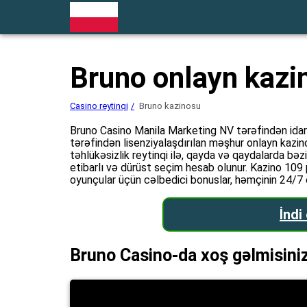
Bruno onlayn kazi
Casino reytinqi
Bruno kazinosu
Bruno Casino Manila Marketing NV tərəfindən id
tərəfindən lisenziyalaşdırılan məşhur onlayn kazino
təhlükəsizlik reytinqi ilə, qayda və qaydalarda bə
etibarlı və dürüst seçim hesab olunur. Kazino 10
oyunçular üçün cəlbedici bonuslar, həmçinin 24/7 ço
İndi
Bruno Casino-da xoş gəlmisiniz