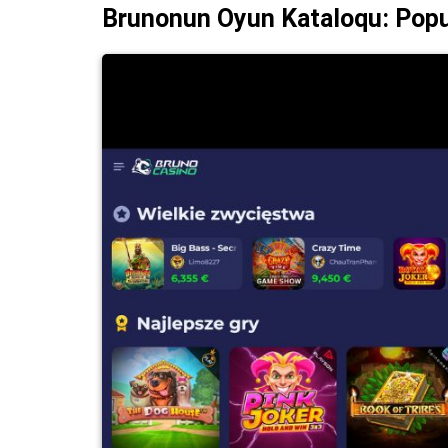
Brunonun Oyun Kataloqu: Popu