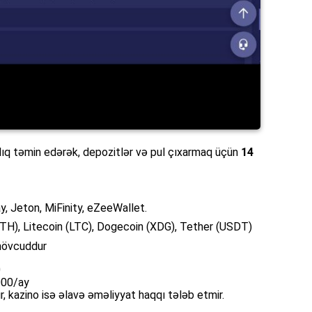
ıq təmin edərək, depozitlər və pul çıxarmaq üçün
14
Pay, Jeton, MiFinity, eZeeWallet.
ETH), Litecoin (LTC), Dogecoin (XDG), Tether (USDT)
mövcuddur
0
000/ay
r, kazino isə əlavə əməliyyat haqqı tələb etmir.