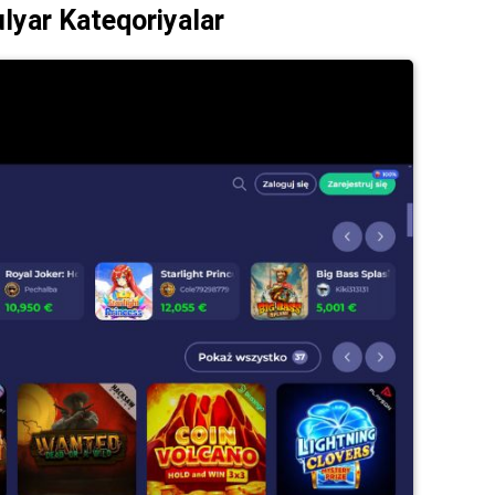
lyar Kateqoriyalar