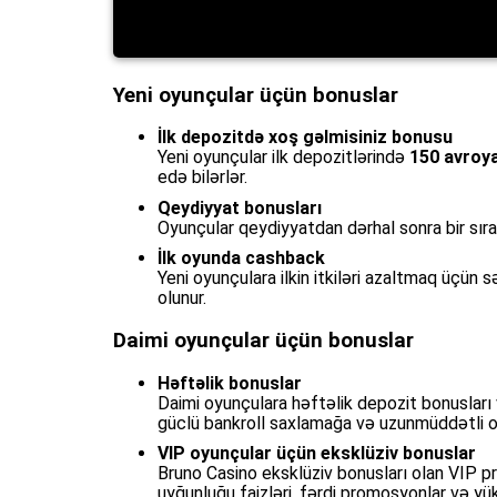
Yeni oyunçular üçün bonuslar
İlk depozitdə xoş gəlmisiniz bonusu
Yeni oyunçular ilk depozitlərində
150 avroya
edə bilərlər.
Qeydiyyat bonusları
Oyunçular qeydiyyatdan dərhal sonra bir sıra 
İlk oyunda cashback
Yeni oyunçulara ilkin itkiləri azaltmaq üçün 
olunur.
Daimi oyunçular üçün bonuslar
Həftəlik bonuslar
Daimi oyunçulara həftəlik depozit bonusları v
güclü bankroll saxlamağa və uzunmüddətli 
VIP oyunçular üçün eksklüziv bonuslar
Bruno Casino eksklüziv bonusları olan VIP pr
uyğunluğu faizləri, fərdi promosyonlar və 