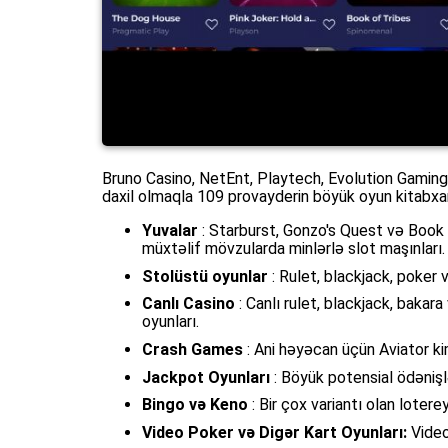
Bruno Casino, NetEnt, Playtech, Evolution Gaming,
daxil olmaqla 109 provayderin böyük oyun kitabxana
Yuvalar
: Starburst, Gonzo's Quest və Book 
müxtəlif mövzularda minlərlə slot maşınları.
Stolüstü oyunlar
: Rulet, blackjack, poker 
Canlı Casino
: Canlı rulet, blackjack, bakara
oyunları.
Crash Games
: Ani həyəcan üçün Aviator kim
Jackpot Oyunları
: Böyük potensial ödənişl
Bingo və Keno
: Bir çox variantı olan loterey
Video Poker və Digər Kart Oyunları:
Video 