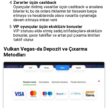
Zərərlər üçün cashback
Oyunçular itirilmiş vəsaitlər üçün cashback-ə arxalana
bilərlər ki, bu da onlara itkilərinin bir hissəsini bərpa
etməyə və hesablarında əlavə vəsaitlə oynamağa
davam etməyə imkan verir.
VIP oyunçular üçün eksklüziv bonuslar
VIP statusu əldə etmiş sadiq istifadəçilərə eksklüziv
bonuslar, şəxsi təkliflər və artan pul çıxarma limitləri
təklif olunur.
Vulkan Vegas-da Depozit və Çıxarma
Metodları