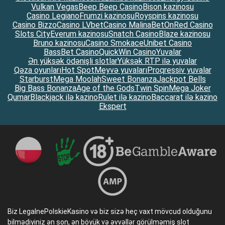
Vulkan Vegas
Beep Beep Casino
Bison kazinosu
Casino Legiano
Frumzi kazinosu
Royspins kazinosu
Casino Bizzo
Casino LVbet
Casino Malina
BetOnRed Casino
Slots City
Everum kazinosu
Snatch Casino
Blaze kazinosu
Bruno kazinosu
Casino Smokace
Unibet Casino
BassBet Casino
QuickWin Casino
Yuvalar
Ən yüksək ödənişli slotlar
Yüksək RTP ilə yuvalar
Qəza oyunları
Hot Spot
Meyvə yuvaları
Proqressiv yuvalar
Starburst
Mega Moolah
Sweet Bonanza
Jackpot Bells
Big Bass Bonanza
Age of the Gods
Twin Spin
Mega Joker
Qumar
Blackjack ilə kazino
Rulet ilə kazino
Baccarat ilə kazino
Ekspert
Biz LegalnePolskieKasino və biz sizə heç vaxt mövcud olduğunu
bilmədiyiniz ən son, ən böyük və əvvəllər görülməmiş slot