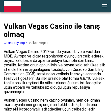
Casino reytinqi
Vulkan Vegas Casino ilə tanış
Casino
Bonuslar
olmaq
Ödənişlər
Promo kodu
Rəylər
Casino reytinqi
Vulkan Vegas
Yuvalar
Oyunlar
Vulkan Vegas Casino 2017-ci ildə yaradılıb və o vaxtdan
MDB, Avropa və digər regionlardan oyunçuları cəlb edərək
beynəlxalq bazarda aparıcı onlayn kazinolardan birinə
çevrilib. Kazino onun qanuniliyini və beynəlxalq təhlükəsizlik
standartlarına uyğunluğunu təsdiqləyən Curacao Gambling
Commission (GCB) tərəfindən verilmiş lisenziya əsasında
fəaliyyət göstərir. Bu illər ərzində platforma 9.8/10 yüksək
təhlükəsizlik reytinqi ilə sübut olunduğu kimi istifadəçilər
üçün etibarlı və təhlükəsiz olduğu üçün reputasiya
qazanmışdır.
Vulkan Vegas Casino həm kazino oyunları, həm də idman
mərc oyunlarının geniş seçimini təklif edir ki, bu da onu
müxtəlif kateqoriyalı istifadəçilər üçün cəlbedici edir.