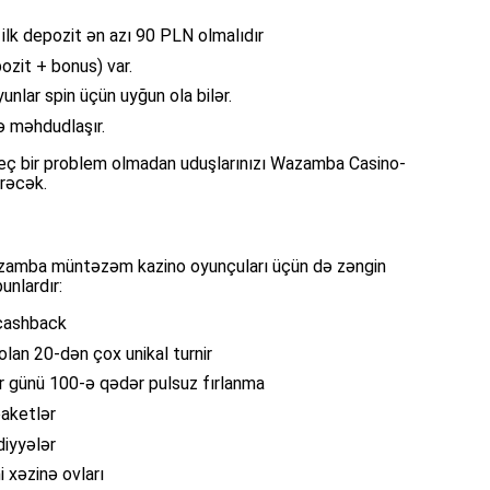
lk depozit ən azı 90 PLN olmalıdır
ozit + bonus) var.
unlar spin üçün uyğun ola bilər.
ə məhdudlaşır.
heç bir problem olmadan uduşlarınızı Wazamba Casino-
rəcək.
Wazamba müntəzəm kazino oyunçuları üçün də zəngin
unlardır:
 cashback
an 20-dən çox unikal turnir
r günü 100-ə qədər pulsuz fırlanma
paketlər
diyyələr
xəzinə ovları