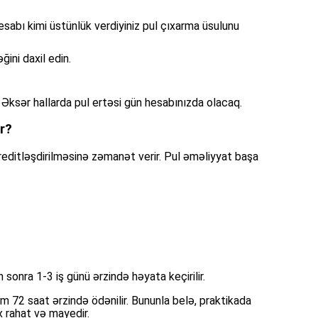
hesabı kimi üstünlük verdiyiniz pul çıxarma üsulunu
ini daxil edin.
 Əksər hallarda pul ertəsi gün hesabınızda olacaq.
r?
reditləşdirilməsinə zəmanət verir. Pul əməliyyat başa
sonra 1-3 iş günü ərzində həyata keçirilir.
m 72 saat ərzində ödənilir. Bununla belə, praktikada
x rahat və mayedir.