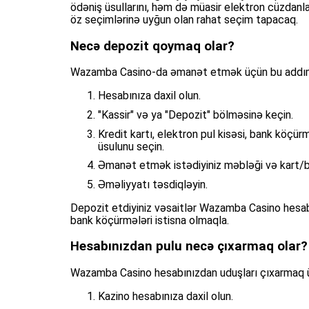
ödəniş üsullarını, həm də müasir elektron cüzdanla
öz seçimlərinə uyğun olan rahat seçim tapacaq.
Necə depozit qoymaq olar?
Wazamba Casino-da əmanət etmək üçün bu addımlar
Hesabınıza daxil olun.
"Kassir" və ya "Depozit" bölməsinə keçin.
Kredit kartı, elektron pul kisəsi, bank köçü
üsulunu seçin.
Əmanət etmək istədiyiniz məbləği və kart/ba
Əməliyyatı təsdiqləyin.
Depozit etdiyiniz vəsaitlər Wazamba Casino hesab
bank köçürmələri istisna olmaqla.
Hesabınızdan pulu necə çıxarmaq olar?
Wazamba Casino hesabınızdan uduşları çıxarmaq ü
Kazino hesabınıza daxil olun.