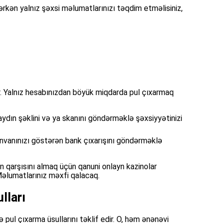
ən yalnız şəxsi məlumatlarınızı təqdim etməlisiniz,
. Yalnız hesabınızdan böyük miqdarda pul çıxarmaq
ydın şəklini və ya skanını göndərməklə şəxsiyyətinizi
 ünvanınızı göstərən bank çıxarışını göndərməklə
ın qarşısını almaq üçün qanuni onlayn kazinolar
Məlumatlarınız məxfi qalacaq.
lları
ul çıxarma üsullarını təklif edir. O, həm ənənəvi