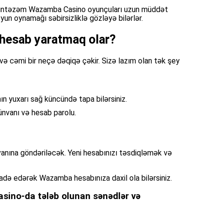
müntəzəm Wazamba Casino oyunçuları uzun müddət
yun oynamağı səbirsizliklə gözləyə bilərlər.
hesab yaratmaq olar?
 cəmi bir neçə dəqiqə çəkir. Sizə lazım olan tək şey
ın yuxarı sağ küncündə tapa bilərsiniz.
 ünvanı və hesab parolu.
nvanına göndəriləcək. Yeni hesabınızı təsdiqləmək və
fadə edərək Wazamba hesabınıza daxil ola bilərsiniz.
ino-da tələb olunan sənədlər və