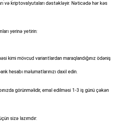
rı və kriptovalyutaları dəstəkləyir. Nəticədə hər kəs
ı yerinə yetirin:
rməsi kimi mövcud variantlardan maraqlandığınız ödəniş
nk hesabı məlumatlarınızı daxil edin.
ınızda görünməlidir, emal edilməsi 1-3 iş günü çəkən
çün sizə lazımdır: