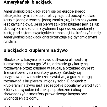
Amerykański blackjack
Amerykański blackjack różni się od europejskiego
blackjacka tym, że krupier otrzymuje od początku dwie
karty – jedną otwartą i jedną zamkniętą, która nazywana
jest kartą halową. Jeśli pierwszą kartą krupiera jest as lub
dziesiątka, może on natychmiast sprawdzić zamkniętą
kartę pod kątem zwycięskiej kombinacji i zakończyć rundę.
Amerykański blackjack charakteryzuje się dynamicznymi
rundami.
Blackjack z krupierem na żywo
Blackjack w kasynie na żywo odtwarza atmosferę
klasycznego domu gry. W tej odmianie gry karty są
rozdawane przez krupiera w studiu, a przebieg gry jest
transmitowany na monitory graczy. Zakłady są
przyjmowane w czasie rzeczywistym, a gracze mogą
rozmawiać z krupierem i między sobą. Blackjack z
krupierami na żywo jest szczególnie popularny wśród tych,
którzy cenią sobie interakcje społeczne i chcą
doświadczyć atmosfery prawdziwego kasyna bez
wychodzenia z domu.