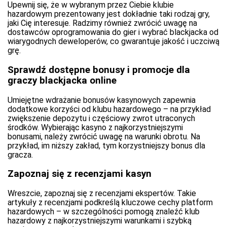
Upewnij się, że w wybranym przez Ciebie klubie
hazardowym prezentowany jest dokładnie taki rodzaj gry,
jaki Cię interesuje. Radzimy również zwrócić uwagę na
dostawców oprogramowania do gier i wybrać blackjacka od
wiarygodnych deweloperów, co gwarantuje jakość i uczciwą
grę.
Sprawdź dostępne bonusy i promocje dla
graczy blackjacka online
Umiejętne wdrażanie bonusów kasynowych zapewnia
dodatkowe korzyści od klubu hazardowego – na przykład
zwiększenie depozytu i częściowy zwrot utraconych
środków. Wybierając kasyno z najkorzystniejszymi
bonusami, należy zwrócić uwagę na warunki obrotu. Na
przykład, im niższy zakład, tym korzystniejszy bonus dla
gracza.
Zapoznaj się z recenzjami kasyn
Wreszcie, zapoznaj się z recenzjami ekspertów. Takie
artykuły z recenzjami podkreślą kluczowe cechy platform
hazardowych – w szczególności pomogą znaleźć klub
hazardowy z najkorzystniejszymi warunkami i szybką