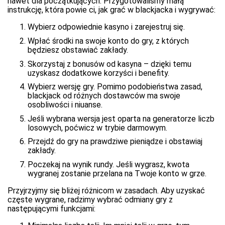
nawet dla początkujących. Przygotowaliśmy małą
instrukcję, która powie ci, jak grać w blackjacka i wygrywać:
Wybierz odpowiednie kasyno i zarejestruj się.
Wpłać środki na swoje konto do gry, z których
będziesz obstawiać zakłady.
Skorzystaj z bonusów od kasyna – dzięki temu
uzyskasz dodatkowe korzyści i benefity.
Wybierz wersję gry. Pomimo podobieństwa zasad,
blackjack od różnych dostawców ma swoje
osobliwości i niuanse.
Jeśli wybrana wersja jest oparta na generatorze liczb
losowych, poćwicz w trybie darmowym.
Przejdź do gry na prawdziwe pieniądze i obstawiaj
zakłady.
Poczekaj na wynik rundy. Jeśli wygrasz, kwota
wygranej zostanie przelana na Twoje konto w grze.
Przyjrzyjmy się bliżej różnicom w zasadach. Aby uzyskać
częste wygrane, radzimy wybrać odmiany gry z
następującymi funkcjami: