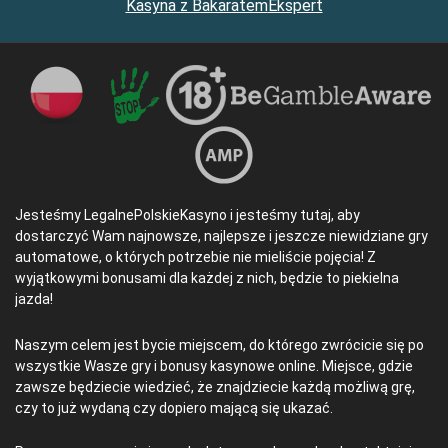
Kasyna z Bakaratem
Ekspert
Jesteśmy LegalnePolskieKasyno i jesteśmy tutaj, aby
dostarczyć Wam najnowsze, najlepsze i jeszcze niewidziane gry
automatowe, o których potrzebie nie mieliście pojęcia! Z
wyjątkowymi bonusami dla każdej z nich, będzie to piekielna
jazda!
Naszym celem jest bycie miejscem, do którego zwrócicie się po
wszystkie Wasze gry i bonusy kasynowe online. Miejsce, gdzie
zawsze będziecie wiedzieć, że znajdziecie każdą możliwą grę,
czy to już wydaną czy dopiero mającą się ukazać.