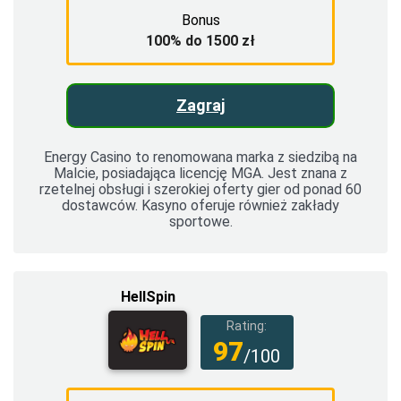
Bonus
100% do 1500 zł
Zagraj
Energy Casino to renomowana marka z siedzibą na
Malcie, posiadająca licencję MGA. Jest znana z
rzetelnej obsługi i szerokiej oferty gier od ponad 60
dostawców. Kasyno oferuje również zakłady
sportowe.
HellSpin
Rating:
97
/100