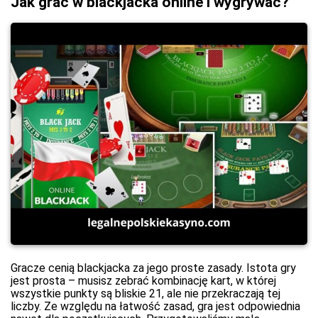
Jak grać w blackjacka online i wygrywać?
Gracze cenią blackjacka za jego proste zasady. Istota gry
jest prosta – musisz zebrać kombinację kart, w której
wszystkie punkty są bliskie 21, ale nie przekraczają tej
liczby. Ze względu na łatwość zasad, gra jest odpowiednia