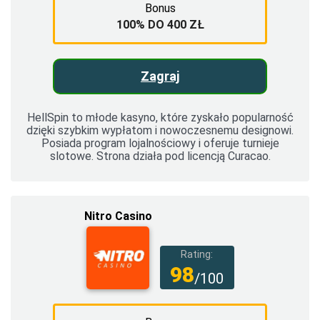
Bonus
100% DO 400 ZŁ
Zagraj
HellSpin to młode kasyno, które zyskało popularność
dzięki szybkim wypłatom i nowoczesnemu designowi.
Posiada program lojalnościowy i oferuje turnieje
slotowe. Strona działa pod licencją Curacao.
Nitro Casino
Rating:
98
/100