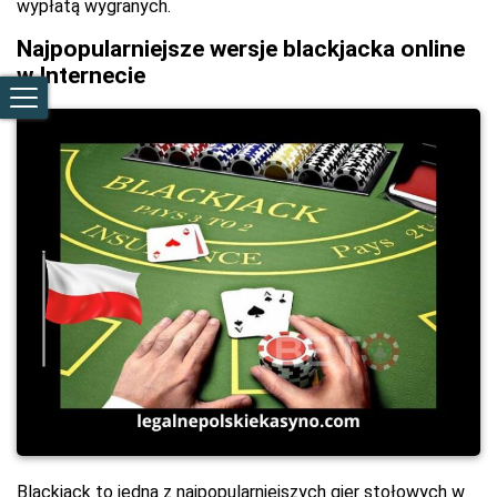
wypłatą wygranych.
Najpopularniejsze wersje blackjacka online
w Internecie
Blackjack to jedna z najpopularniejszych gier stołowych w