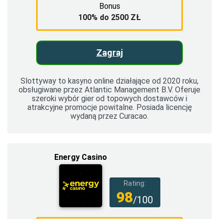
Bonus
100% do 2500 ZŁ
Zagraj
Slottyway to kasyno online działające od 2020 roku,
obsługiwane przez Atlantic Management B.V. Oferuje
szeroki wybór gier od topowych dostawców i
atrakcyjne promocje powitalne. Posiada licencję
wydaną przez Curacao.
Energy Casino
Rating:
98
/100