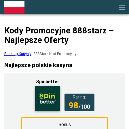
Ranking Kasyn
Kody Promocyjne 888starz –
Kasyno
Bonusy
Najlepsze Oferty
Płatności
Kod Promocyjny
Recenzje
Sloty
Ranking Kasyn
888Starz Kod Promocyjny
Gry
Najlepsze polskie kasyna
Spinbetter
Rating:
98
/100
Bonus