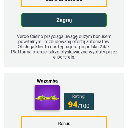
Zagraj
Verde Casino przyciąga uwagę dużym bonusem
powitalnym i rozbudowaną ofertą automatów.
Obsługa klienta dostępna jest po polsku 24/7.
Platforma oferuje także błyskawiczne wypłaty przez
e-portfele.
Wazamba
Rating:
94
/100
Bonus