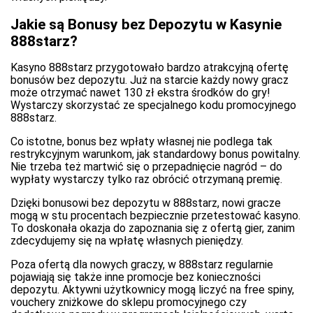
Jakie są Bonusy bez Depozytu w Kasynie
888starz?
Kasyno 888starz przygotowało bardzo atrakcyjną ofertę
bonusów bez depozytu. Już na starcie każdy nowy gracz
może otrzymać nawet 130 zł ekstra środków do gry!
Wystarczy skorzystać ze specjalnego kodu promocyjnego
888starz.
Co istotne, bonus bez wpłaty własnej nie podlega tak
restrykcyjnym warunkom, jak standardowy bonus powitalny.
Nie trzeba też martwić się o przepadnięcie nagród – do
wypłaty wystarczy tylko raz obrócić otrzymaną premię.
Dzięki bonusowi bez depozytu w 888starz, nowi gracze
mogą w stu procentach bezpiecznie przetestować kasyno.
To doskonała okazja do zapoznania się z ofertą gier, zanim
zdecydujemy się na wpłatę własnych pieniędzy.
Poza ofertą dla nowych graczy, w 888starz regularnie
pojawiają się także inne promocje bez konieczności
depozytu. Aktywni użytkownicy mogą liczyć na free spiny,
vouchery zniżkowe do sklepu promocyjnego czy