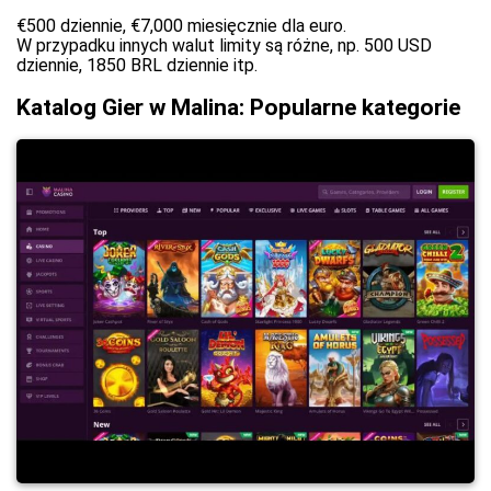
€500 dziennie, €7,000 miesięcznie dla euro.
W przypadku innych walut limity są różne, np. 500 USD
dziennie, 1850 BRL dziennie itp.
Katalog Gier w Malina: Popularne kategorie