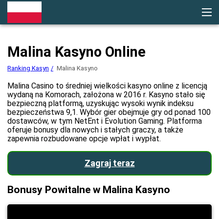
Ranking Kasyn
Malina Kasyno Online
Kasyno
Bonusy
Płatności
Ranking Kasyn
Malina Kasyno
Kod Promocyjny
Recenzje
Malina Casino to średniej wielkości kasyno online z licencją
Sloty
wydaną na Komorach, założona w 2016 r. Kasyno stało się
Gry
bezpieczną platformą, uzyskując wysoki wynik indeksu
bezpieczeństwa 9,1. Wybór gier obejmuje gry od ponad 100
dostawców, w tym NetEnt i Evolution Gaming. Platforma
oferuje bonusy dla nowych i stałych graczy, a także
zapewnia rozbudowane opcje wpłat i wypłat.
Zagraj teraz
Bonusy Powitalne w Malina Kasyno