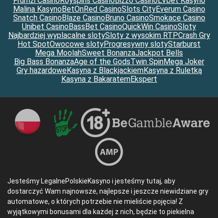
Frumzi Casino
Royspins Casino
Bizzo Casino
LVbet Kasyno
Malina Kasyno
BetOnRed Casino
Slots City
Everum Casino
Snatch Casino
Blaze Casino
Bruno Casino
Smokace Casino
Unibet Casino
BassBet Casino
QuickWin Casino
Sloty
Najbardziej wyplacalne sloty
Sloty z wysokim RTP
Crash Gry
Hot Spot
Owocowe sloty
Progresywny sloty
Starburst
Mega Moolah
Sweet Bonanza
Jackpot Bells
Big Bass Bonanza
Age of the Gods
Twin Spin
Mega Joker
Gry hazardowe
Kasyna z Blackjackiem
Kasyna z Ruletką
Kasyna z Bakaratem
Ekspert
Jesteśmy LegalnePolskieKasyno i jesteśmy tutaj, aby
dostarczyć Wam najnowsze, najlepsze i jeszcze niewidziane gry
automatowe, o których potrzebie nie mieliście pojęcia! Z
wyjątkowymi bonusami dla każdej z nich, będzie to piekielna