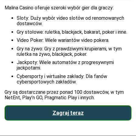
Malina Casino oferuje szeroki wybór gier dla graczy:
Sloty: Duży wybór video slotów od renomowanych
dostawców.
Gry stołowe: ruletka, blackjack, bakarat, poker i inne.
Video Poker: Wiele wariantów video pokera.
Gry na żywo: Gry z prawdziwymi krupierami, w tym
ruletka na żywo, blackjack, poker.
Jackpoty: Wiele automatów z progresywnymi
jackpotami.
Cybersporty i wirtualne zakłady: Dla fanów
cybersportowych zakładów.
Gry są dostarczane przez ponad 100 dostawców, w tym
NetEnt, Play’n GO, Pragmatic Play i innych.
Zagraj teraz