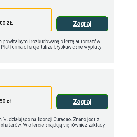
Zagraj
00 ZŁ
 powitalnym i rozbudowaną ofertą automatów.
. Platforma oferuje także błyskawiczne wypłaty
Zagraj
50 zł
., działające na licencji Curacao. Znane jest z
-bohaterów. W ofercie znajdują się również zakłady