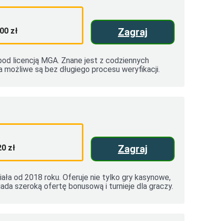
Zagraj
00 zł
 pod licencją MGA. Znane jest z codziennych
ra możliwe są bez długiego procesu weryfikacji.
Zagraj
0 zł
iała od 2018 roku. Oferuje nie tylko gry kasynowe,
ada szeroką ofertę bonusową i turnieje dla graczy.