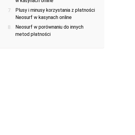
w kasynach online
Plusy i minusy korzystania z płatności
Neosurf w kasynach online
Neosurf w porównaniu do innych
metod płatności