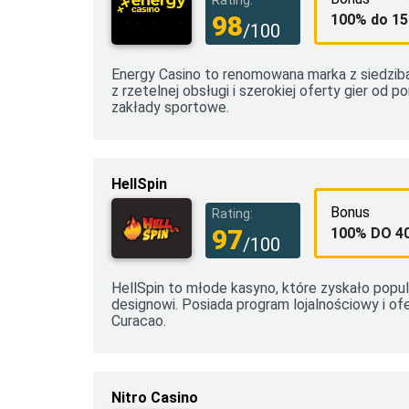
Rating:
98
100% do 15
/100
Energy Casino to renomowana marka z siedzibą
z rzetelnej obsługi i szerokiej oferty gier od
zakłady sportowe.
HellSpin
Bonus
Rating:
97
100% DO 4
/100
HellSpin to młode kasyno, które zyskało pop
designowi. Posiada program lojalnościowy i ofe
Curacao.
Nitro Casino