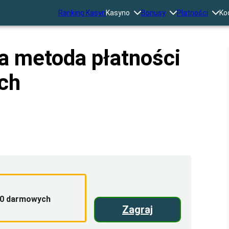
Ranking Kasyn
Kasyno
Bonusy
Płatności
Ko
a metoda płatności
ch
150 darmowych
Zagraj