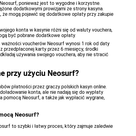
eosurf, ponieważ jest to wygodne i korzystne.
ążone dodatkowymi prowizjami ze strony kasyna.
, że mogą pojawić się dodatkowe opłaty przy zakupie
wojego konta w kasynie różni się od waluty vouchera,
ogą być pobrane dodatkowe opłaty.
n ważności voucherów Neosurf wynosi 1 rok od daty
 z przedpłaconej karty przez 6 miesięcy, środki
dkładaj używania swojego vouchera, aby nie stracić
e przy użyciu Neosurf?
bów płatności przez graczy polskich kasyn online.
doładowanie konta, ale nie nadają się do wypłaty
za pomocą Neosurf, a także jak wypłacić wygrane,
omocą Neosurf?
f to szybki i łatwy proces, który zajmuje zaledwie