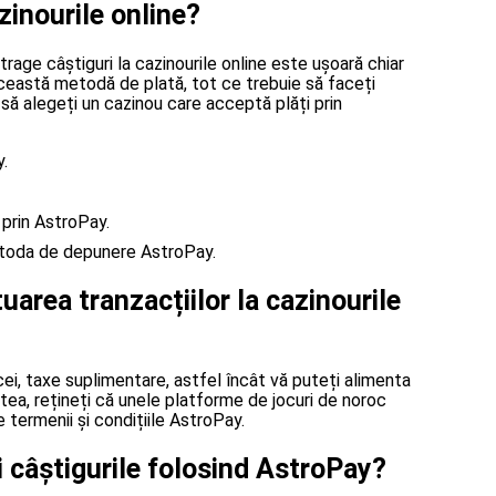
zinourile online?
rage câștiguri la cazinourile online este ușoară chiar
 această metodă de plată, tot ce trebuie să faceți
i să alegeți un cazinou care acceptă plăți prin
y.
 prin AstroPay.
etoda de depunere AstroPay.
area tranzacțiilor la cazinourile
i, taxe suplimentare, astfel încât vă puteți alimenta
ea, rețineți că unele platforme de jocuri de noroc
termenii și condițiile AstroPay.
i câștigurile folosind AstroPay?