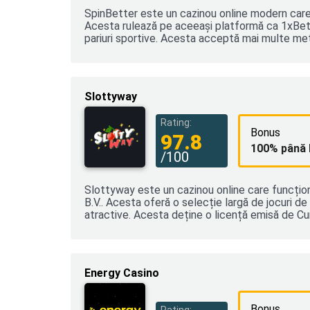
SpinBetter este un cazinou online modern care 
Acesta rulează pe aceeași platformă ca 1xBet ș
pariuri sportive. Acesta acceptă mai multe me
Slottyway
Rating:
Bonus
97.8
100% până 
/100
Slottyway este un cazinou online care funcți
B.V.. Acesta oferă o selecție largă de jocuri de 
atractive. Acesta deține o licență emisă de Cu
Energy Casino
Bonus