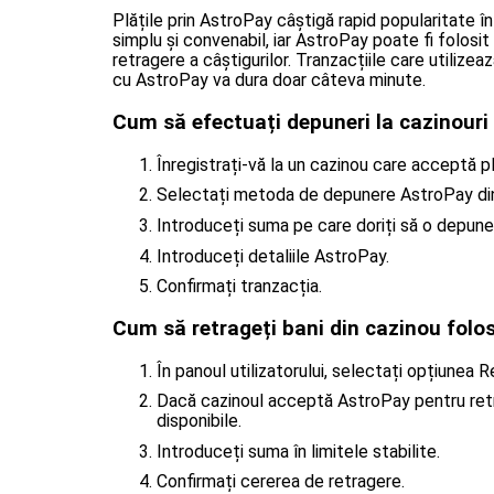
Plățile prin AstroPay câștigă rapid popularitate în
simplu și convenabil, iar AstroPay poate fi folos
retragere a câștigurilor. Tranzacțiile care utilizea
cu AstroPay va dura doar câteva minute.
Cum să efectuați depuneri la cazinouri
Înregistrați-vă la un cazinou care acceptă p
Selectați metoda de depunere AstroPay di
Introduceți suma pe care doriți să o depuneț
Introduceți detaliile AstroPay.
Confirmați tranzacția.
Cum să retrageți bani din cazinou fol
În panoul utilizatorului, selectați opțiunea 
Dacă cazinoul acceptă AstroPay pentru retr
disponibile.
Introduceți suma în limitele stabilite.
Confirmați cererea de retragere.