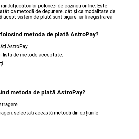
 rândul jucătorilor polonezi de cazinou online. Este
it atât ca metodă de depunere, cât și ca modalitate de
ză acest sistem de plată sunt sigure, iar înregistrarea
 folosind metoda de plată AstroPay?
lăți AstroPay.
n lista de metode acceptate.
i.
osind metoda de plată AstroPay?
Retragere.
ageri, selectați această metodă din opțiunile