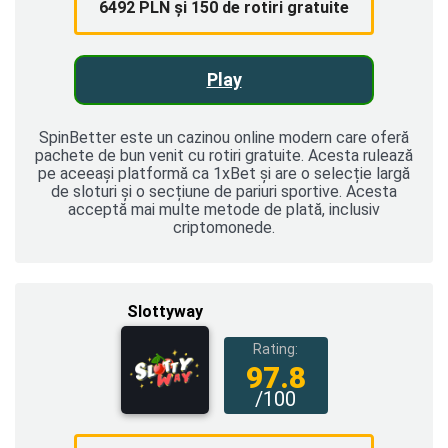
6492 PLN și 150 de rotiri gratuite
Play
SpinBetter este un cazinou online modern care oferă
pachete de bun venit cu rotiri gratuite. Acesta rulează
pe aceeași platformă ca 1xBet și are o selecție largă
de sloturi și o secțiune de pariuri sportive. Acesta
acceptă mai multe metode de plată, inclusiv
criptomonede.
Slottyway
Rating:
97.8
/100