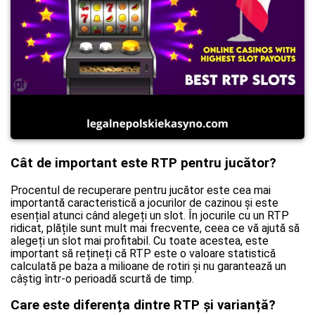
Cât de important este RTP pentru jucător?
Procentul de recuperare pentru jucător este cea mai
importantă caracteristică a jocurilor de cazinou și este
esențial atunci când alegeți un slot. În jocurile cu un RTP
ridicat, plățile sunt mult mai frecvente, ceea ce vă ajută să
alegeți un slot mai profitabil. Cu toate acestea, este
important să rețineți că RTP este o valoare statistică
calculată pe baza a milioane de rotiri și nu garantează un
câștig într-o perioadă scurtă de timp.
Care este diferența dintre RTP și varianță?