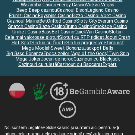
Wazamba Casino
Energy Casino
Vulkan Vegas
Beep Beep cazinou
Cazinoul Bison
Legiano Casino
Frumzi Casino
Royspins Casino
Bizzo Casino
LVbet Casino
Cazinoul Malina
BetOnRed Casino
Slots City
Everum Casino
Snatch Casino
Blaze Casino
Bruno Casino
Smokace Casino
Unibet Casino
BassBet Casino
QuickWin Casino
Sloturi
Cele mai valoroase sloturi
Sloturi cu RTP ridicat
Jocuri Crash
Hot Spot
Sloturi cu fructe
Sloturi progresive
Starburst
Mega Moolah
Sweet Bonanza
Jackpot Bells
Big Bass Bonanza
Epoca zeilor (Age of the Gods)
Twin Spin
Mega Joker
Jocuri de noroc
Cazinouri cu Blackjack
Cazinouri cu ruletă
Cazinouri cu Baccarat
Expert
Noi suntem LegalnePolskieKasino și suntem aici pentru a-ți
aduce cele mai noi, cele mai bune și încă nevăzute jocuri ca la