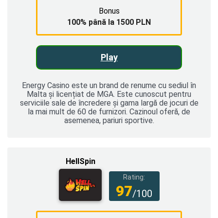
Bonus
100% până la 1500 PLN
Play
Energy Casino este un brand de renume cu sediul în
Malta și licențiat de MGA. Este cunoscut pentru
serviciile sale de încredere și gama largă de jocuri de
la mai mult de 60 de furnizori. Cazinoul oferă, de
asemenea, pariuri sportive.
HellSpin
Rating:
97
/100