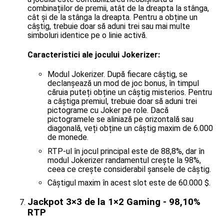
combinațiilor de premii, atât de la dreapta la stânga,
cât și de la stânga la dreapta. Pentru a obține un
câștig, trebuie doar să aduni trei sau mai multe
simboluri identice pe o linie activă.
Caracteristici ale jocului Jokerizer:
Modul Jokerizer. După fiecare câștig, se
declanșează un mod de joc bonus, în timpul
căruia puteți obține un câștig misterios. Pentru
a câștiga premiul, trebuie doar să aduni trei
pictograme cu Joker pe role. Dacă
pictogramele se aliniază pe orizontală sau
diagonală, veți obține un câștig maxim de 6.000
de monede.
RTP-ul în jocul principal este de 88,8%, dar în
modul Jokerizer randamentul crește la 98%,
ceea ce crește considerabil șansele de câștig.
Câștigul maxim în acest slot este de 60.000 $.
Jackpot 3×3 de la 1×2 Gaming - 98,10%
RTP