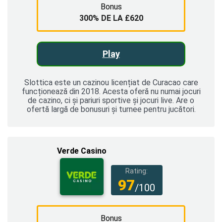
Bonus
300% DE LA £620
Play
Slottica este un cazinou licențiat de Curacao care
funcționează din 2018. Acesta oferă nu numai jocuri
de cazino, ci și pariuri sportive și jocuri live. Are o
ofertă largă de bonusuri și turnee pentru jucători.
Verde Casino
Rating:
97
/100
Bonus