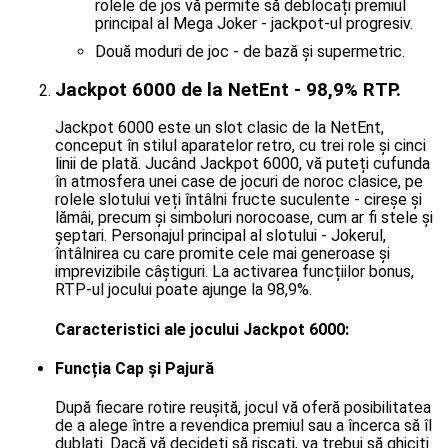
rolele de jos vă permite să deblocați premiul
principal al Mega Joker - jackpot-ul progresiv.
Două moduri de joc - de bază și supermetric.
Jackpot 6000 de la NetEnt - 98,9% RTP.
Jackpot 6000 este un slot clasic de la NetEnt,
conceput în stilul aparatelor retro, cu trei role și cinci
linii de plată. Jucând Jackpot 6000, vă puteți cufunda
în atmosfera unei case de jocuri de noroc clasice, pe
rolele slotului veți întâlni fructe suculente - cireșe și
lămâi, precum și simboluri norocoase, cum ar fi stele și
șeptari. Personajul principal al slotului - Jokerul,
întâlnirea cu care promite cele mai generoase și
imprevizibile câștiguri. La activarea funcțiilor bonus,
RTP-ul jocului poate ajunge la 98,9%.
Caracteristici ale jocului Jackpot 6000:
Funcția Cap și Pajură
După fiecare rotire reușită, jocul vă oferă posibilitatea
de a alege între a revendica premiul sau a încerca să îl
dublați. Dacă vă decideți să riscați, va trebui să ghiciți