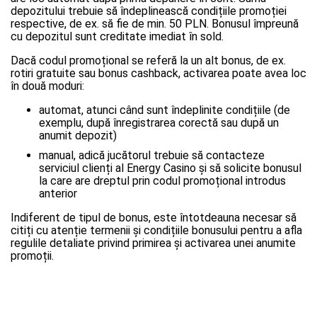
depozitului trebuie să îndeplinească condițiile promoției
respective, de ex. să fie de min. 50 PLN. Bonusul împreună
cu depozitul sunt creditate imediat în sold.
Dacă codul promoțional se referă la un alt bonus, de ex.
rotiri gratuite sau bonus cashback, activarea poate avea loc
în două moduri:
automat, atunci când sunt îndeplinite condițiile (de
exemplu, după înregistrarea corectă sau după un
anumit depozit)
manual, adică jucătorul trebuie să contacteze
serviciul clienți al Energy Casino și să solicite bonusul
la care are dreptul prin codul promoțional introdus
anterior
Indiferent de tipul de bonus, este întotdeauna necesar să
citiți cu atenție termenii și condițiile bonusului pentru a afla
regulile detaliate privind primirea și activarea unei anumite
promoții.