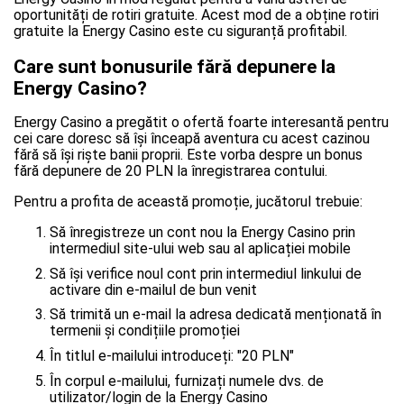
oportunități de rotiri gratuite. Acest mod de a obține rotiri
gratuite la Energy Casino este cu siguranță profitabil.
Care sunt bonusurile fără depunere la
Energy Casino?
Energy Casino a pregătit o ofertă foarte interesantă pentru
cei care doresc să își înceapă aventura cu acest cazinou
fără să își riște banii proprii. Este vorba despre un bonus
fără depunere de 20 PLN la înregistrarea contului.
Pentru a profita de această promoție, jucătorul trebuie:
Să înregistreze un cont nou la Energy Casino prin
intermediul site-ului web sau al aplicației mobile
Să își verifice noul cont prin intermediul linkului de
activare din e-mailul de bun venit
Să trimită un e-mail la adresa dedicată menționată în
termenii și condițiile promoției
În titlul e-mailului introduceți: "20 PLN"
În corpul e-mailului, furnizați numele dvs. de
utilizator/login de la Energy Casino