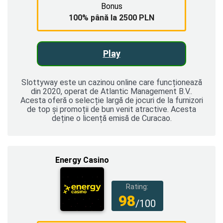
Bonus
100% până la 2500 PLN
Play
Slottyway este un cazinou online care funcționează
din 2020, operat de Atlantic Management B.V..
Acesta oferă o selecție largă de jocuri de la furnizori
de top și promoții de bun venit atractive. Acesta
deține o licență emisă de Curacao.
Energy Casino
Rating:
98
/100