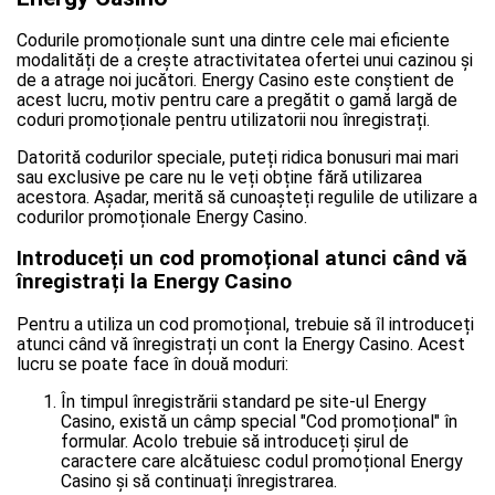
Codurile promoționale sunt una dintre cele mai eficiente
modalități de a crește atractivitatea ofertei unui cazinou și
de a atrage noi jucători. Energy Casino este conștient de
acest lucru, motiv pentru care a pregătit o gamă largă de
coduri promoționale pentru utilizatorii nou înregistrați.
Datorită codurilor speciale, puteți ridica bonusuri mai mari
sau exclusive pe care nu le veți obține fără utilizarea
acestora. Așadar, merită să cunoașteți regulile de utilizare a
codurilor promoționale Energy Casino.
Introduceți un cod promoțional atunci când vă
înregistrați la Energy Casino
Pentru a utiliza un cod promoțional, trebuie să îl introduceți
atunci când vă înregistrați un cont la Energy Casino. Acest
lucru se poate face în două moduri:
În timpul înregistrării standard pe site-ul Energy
Casino, există un câmp special "Cod promoțional" în
formular. Acolo trebuie să introduceți șirul de
caractere care alcătuiesc codul promoțional Energy
Casino și să continuați înregistrarea.