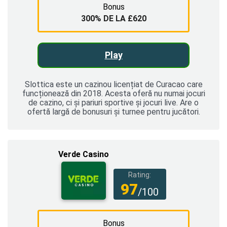
Bonus
300% DE LA £620
Play
Slottica este un cazinou licențiat de Curacao care
funcționează din 2018. Acesta oferă nu numai jocuri
de cazino, ci și pariuri sportive și jocuri live. Are o
ofertă largă de bonusuri și turnee pentru jucători.
Verde Casino
Rating:
97
/100
Bonus