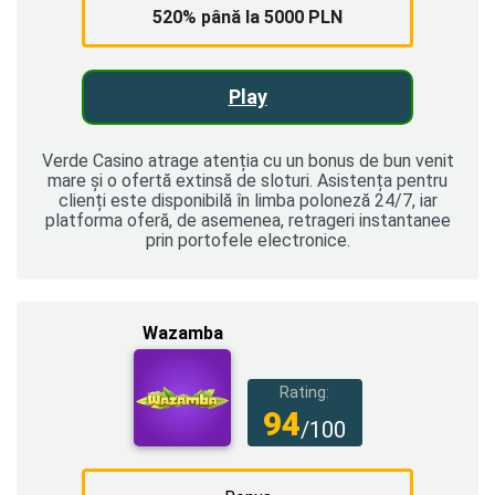
520% până la 5000 PLN
Play
Verde Casino atrage atenția cu un bonus de bun venit
mare și o ofertă extinsă de sloturi. Asistența pentru
clienți este disponibilă în limba poloneză 24/7, iar
platforma oferă, de asemenea, retrageri instantanee
prin portofele electronice.
Wazamba
Rating:
94
/100