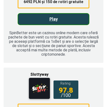
6492 PLN și 150 de rotiri gratuite
Play
SpinBetter este un cazinou online modern care oferă
pachete de bun venit cu rotiri gratuite. Acesta rulează
pe aceeași platformă ca 1xBet și are o selecție largă
de sloturi și o secțiune de pariuri sportive. Acesta
acceptă mai multe metode de plată, inclusiv
criptomonede.
Slottyway
Rating:
97.8
/100