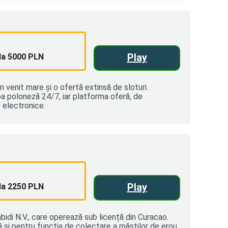
Play
la 5000 PLN
venit mare și o ofertă extinsă de sloturi.
mba poloneză 24/7, iar platforma oferă, de
 electronice.
Play
la 2250 PLN
di N.V., care operează sub licență din Curacao.
și pentru funcția de colectare a măștilor de erou.