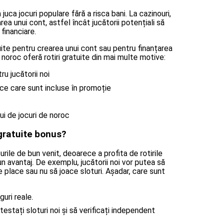
uca jocuri populare fără a risca bani. La cazinouri,
ea unui cont, astfel încât jucătorii potențiali să
financiare.
uite pentru crearea unui cont sau pentru finanțarea
e noroc oferă rotiri gratuite din mai multe motive:
u jucătorii noi
ice care sunt incluse în promoție
lui de jocuri de noroc
 gratuite bonus?
ile de bun venit, deoarece a profita de rotirile
bun avantaj. De exemplu, jucătorii noi vor putea să
e place sau nu să joace sloturi. Așadar, care sunt
guri reale.
testați sloturi noi și să verificați independent