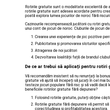
Rotirile gratuite sunt o modalitate excelentă de a j
rotirile gratuite sunt adesea acordate pentru crear
poată explora lumea jocurilor de noroc fără riscuri 
Cazinourile recompensează jucătorii cu rotiri grat
unui cont de jocuri de noroc. Cluburile de jocuri d
Crearea unei experiențe de joc pozitive pentr
Publicitatea și promovarea sloturilor specif
Atragerea de noi jucători
Dezvoltarea loialității față de brandul clubu
De ce ar trebui să aplicați pentru rotiri
Vă recomandăm insistent să nu renunțați la bonusur
gratuite vă ajută să începeți să jucați în cel mai 
testeze jocuri populare fără risc și să vadă dacă l
beneficiile rotirilor gratuite fără depunere?
Folosind rotirile gratuite, puteți obține câști
Rotirile gratuite fără depunere vă permit să 
corectitudinea și profitabilitatea acestora.