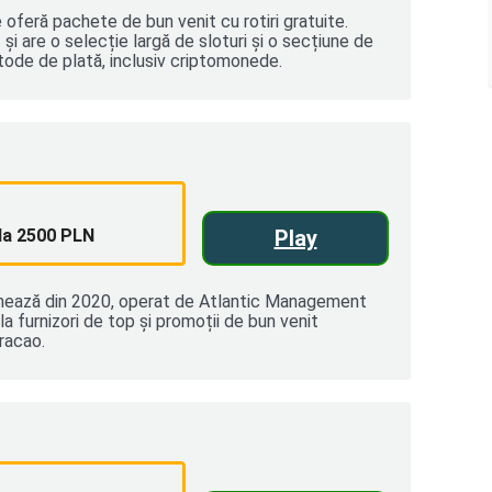
oferă pachete de bun venit cu rotiri gratuite.
i are o selecție largă de sloturi și o secțiune de
tode de plată, inclusiv criptomonede.
Play
la 2500 PLN
onează din 2020, operat de Atlantic Management
la furnizori de top și promoții de bun venit
racao.