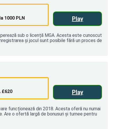
Play
la 1000 PLN
 operează sub o licență MGA. Acesta este cunoscut
 Înregistrarea și jocul sunt posibile fără un proces de
Play
 £620
 care funcționează din 2018. Acesta oferă nu numai
live. Are o ofertă largă de bonusuri și turnee pentru