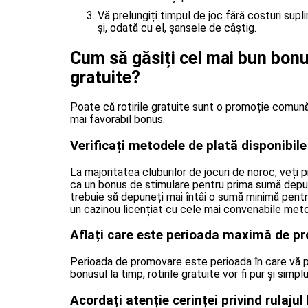
Vă prelungiți timpul de joc fără costuri supli
și, odată cu el, șansele de câștig.
Cum să găsiți cel mai bun bonu
gratuite?
Poate că rotirile gratuite sunt o promoție comună
mai favorabil bonus.
Verificați metodele de plată disponibile
La majoritatea cluburilor de jocuri de noroc, veți 
ca un bonus de stimulare pentru prima sumă depus
trebuie să depuneți mai întâi o sumă minimă pentru
un cazinou licențiat cu cele mai convenabile met
Aflați care este perioada maximă de p
Perioada de promovare este perioada în care vă put
bonusul la timp, rotirile gratuite vor fi pur și simpl
Acordați atenție cerinței privind rulajul