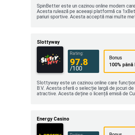
SpinBetter este un cazinou online modern care 
Acesta rulează pe aceeași platformă ca 1xBet ș
pariuri sportive. Acesta acceptă mai multe me
Slottyway
Rating:
Bonus
97.8
100% până 
/100
Slottyway este un cazinou online care funcți
B.V.. Acesta oferă o selecție largă de jocuri de 
atractive. Acesta deține o licență emisă de Cu
Energy Casino
Bonus