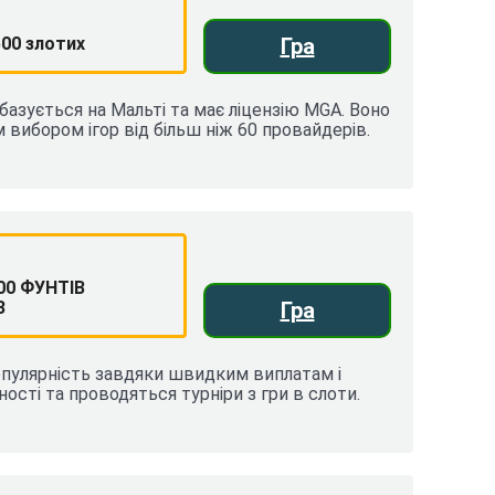
Гра
00 злотих
 базується на Мальті та має ліцензію MGA. Воно
 вибором ігор від більш ніж 60 провайдерів.
00 ФУНТІВ
Гра
В
популярність завдяки швидким виплатам і
ості та проводяться турніри з гри в слоти.