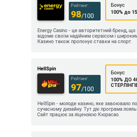
Бонус
Рейтинг:
98
100% до 15
/100
Energy Casino - це авторитетний бренд, що
відоме своїм надійним сервісом і широким
Казино також пропонує ставки на спорт.
HellSpin
Бонус
Рейтинг:
100% ДО 4
97
СТЕРЛІНГІ
/100
HellSpin - молоде казино, яке завоювало 
сучасному дизайну. Тут діє програма лояльн
Сайт працює за ліцензією Кюрасао.