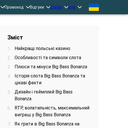
Промокод
Відгуки
Слоти
Ігри
Зміст
Найкращі польські казино
Особливості та символи слота
Плюси та мінуси Big Bass Bonanza
Історія слота Big Bass Bonanza та
цікаві факти
Дизайн і геймплей Big Bass
Bonanza
RTP, волатильність, максимальний
виграш у Big Bass Bonanza
Як грати в Big Bass Bonanza на