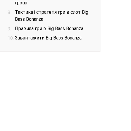
гроші
Тактика і стратегія гри в слот Big
Bass Bonanza
Правила гри в Big Bass Bonanza
Завантажити Big Bass Bonanza