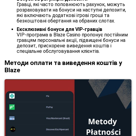
Гравці, які часто поповнюють рахунок, можуть
розраховувати на бонуси на наступні депозити,
які включають додаткові ігрові гроші та
безкоштовні обертання на обраних слотах.
Ексклюзивні бонуси для VIP-гравців
VIP-програма в Blaze Casino пропонує постійним
гравцям персональні акції, підвищені бонуси на
депозит, прискорене виведення коштів і
спеціальне обслуговування клієнтів.
Методи оплати та виведення коштів у
Blaze