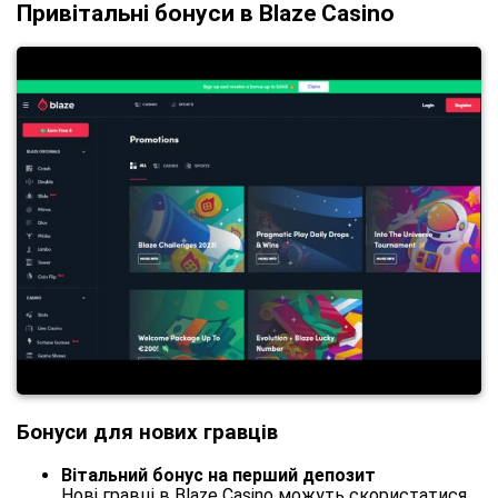
Привітальні бонуси в Blaze Casino
Бонуси для нових гравців
Вітальний бонус на перший депозит
Нові гравці в Blaze Casino можуть скористатися