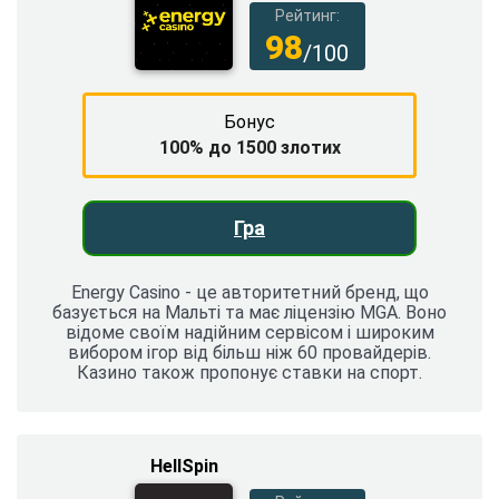
Рейтинг:
98
/100
Бонус
100% до 1500 злотих
Гра
Energy Casino - це авторитетний бренд, що
базується на Мальті та має ліцензію MGA. Воно
відоме своїм надійним сервісом і широким
вибором ігор від більш ніж 60 провайдерів.
Казино також пропонує ставки на спорт.
HellSpin