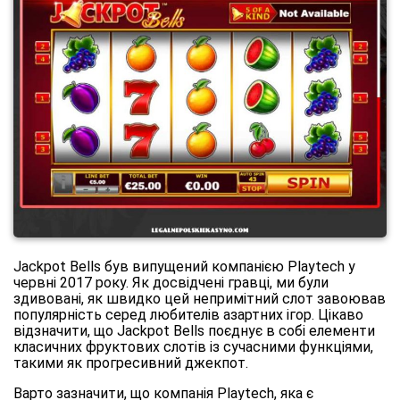
Jackpot Bells був випущений компанією Playtech у
червні 2017 року. Як досвідчені гравці, ми були
здивовані, як швидко цей непримітний слот завоював
популярність серед любителів азартних ігор. Цікаво
відзначити, що Jackpot Bells поєднує в собі елементи
класичних фруктових слотів із сучасними функціями,
такими як прогресивний джекпот.
Варто зазначити, що компанія Playtech, яка є