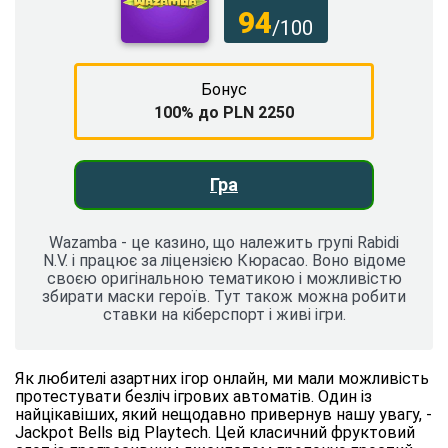
94
/100
Бонус
100% до PLN 2250
Гра
Wazamba - це казино, що належить групі Rabidi
N.V. і працює за ліцензією Кюрасао. Воно відоме
своєю оригінальною тематикою і можливістю
збирати маски героїв. Тут також можна робити
ставки на кіберспорт і живі ігри.
Як любителі азартних ігор онлайн, ми мали можливість
протестувати безліч ігрових автоматів. Один із
найцікавіших, який нещодавно привернув нашу увагу, -
Jackpot Bells від Playtech. Цей класичний фруктовий