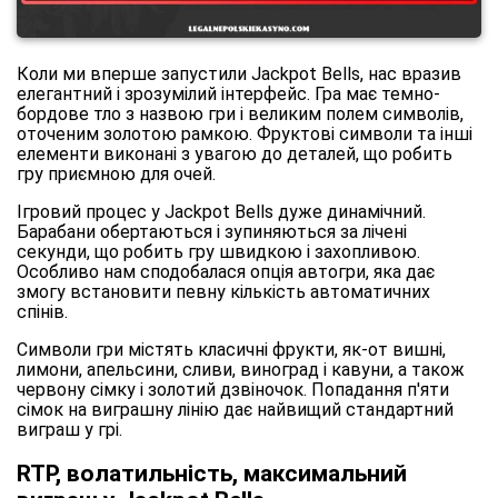
Коли ми вперше запустили Jackpot Bells, нас вразив
елегантний і зрозумілий інтерфейс. Гра має темно-
бордове тло з назвою гри і великим полем символів,
оточеним золотою рамкою. Фруктові символи та інші
елементи виконані з увагою до деталей, що робить
гру приємною для очей.
Ігровий процес у Jackpot Bells дуже динамічний.
Барабани обертаються і зупиняються за лічені
секунди, що робить гру швидкою і захопливою.
Особливо нам сподобалася опція автогри, яка дає
змогу встановити певну кількість автоматичних
спінів.
Символи гри містять класичні фрукти, як-от вишні,
лимони, апельсини, сливи, виноград і кавуни, а також
червону сімку і золотий дзвіночок. Попадання п'яти
сімок на виграшну лінію дає найвищий стандартний
виграш у грі.
RTP, волатильність, максимальний