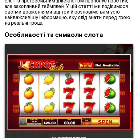
слот із прогресивним джекпотом пропонує простий,
але захопливий геймплей. У цій статті ми поділимося
своїми враженнями від гри й розповімо вам усю
найважливішу інформацію, яку слід знати перед грою
на реальні гроші.
Особливості та символи слота