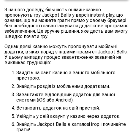
З нашого досвіду, більшість онлайн-казино
пропонують гру Jackpot Bells у версії instant play, що
означає, що ви можете грати прямо у своєму браузері
без необхідності завантажувати додаткове програмне
забезпечення. Це зручне рішення, яке дасть вам змогу
швидко почати гру.
Однак деякі казино можуть пропонувати мобільні
додатки, в яких поряд з іншими іграми є і Jackpot Bells.
У цьому випадку процес завантаження зазвичай не
викликає труднощів:
Зайдіть на сайт казино з вашого мобільного
пристрою.
Знайдіть розділ із мобільними додатками.
Завантажте відповідний додаток для вашої
системи (iOS або Android).
Встановіть додаток на свій пристрій.
Увійдіть у свій акаунт у казино через додаток.
Знайдіть Jackpot Bells в каталозі ігор і починайте
грати!