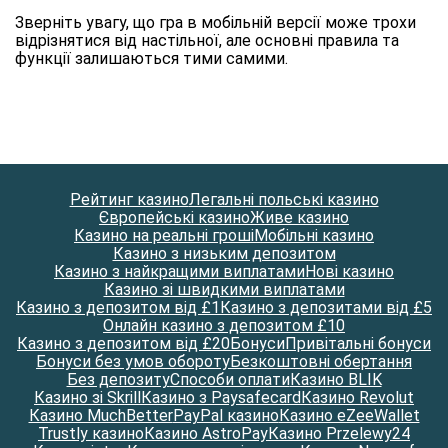
Зверніть увагу, що гра в мобільній версії може трохи
відрізнятися від настільної, але основні правила та
функції залишаються тими самими.
Рейтинг казино
Легальні польські казино
Європейські казино
Живе казино
Казино на реальні гроші
Мобільні казино
Казино з низьким депозитом
Казино з найкращими виплатами
Нові казино
Казино зі швидкими виплатами
Казино з депозитом від £1
Казино з депозитами від £5
Онлайн казино з депозитом £10
Казино з депозитом від £20
Бонуси
Привітальні бонуси
Бонуси без умов обороту
Безкоштовні обертання
Без депозиту
Способи оплати
Казино BLIK
Казино зі Skrill
Казино з Paysafecard
Казино Revolut
Казино MuchBetter
PayPal казино
Казино eZeeWallet
Trustly казино
Казино AstroPay
Казино Przelewy24