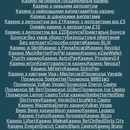
Казино на реальні гроші
Мобільні казино
Казино з низьким депозитом
Казино з найкращими виплатами
Нові казино
Казино зі швидкими виплатами
Казино з депозитом від £1
Казино з депозитами від £5
Онлайн казино з депозитом £10
Казино з депозитом від £20
Бонуси
Привітальні бонуси
Бонуси без умов обороту
Безкоштовні обертання
Без депозиту
Способи оплати
Казино BLIK
Казино зі Skrill
Казино з Paysafecard
Казино Revolut
Казино MuchBetter
PayPal казино
Казино eZeeWallet
Trustly казино
Казино AstroPay
Казино Przelewy24
Казино jeton
Криптовалютні казино
Казино Neosurf
Казино MiFinity
Казино EntroPay
Казино з картами Visa і Mastercard
Промокод Vavada
Промокод Spinbetter
Промокод 888Starz
Промокод Vulkan Vegas
Промокод Energy Casino
Промокод Mr Bet
Промокод GGBet
Промокод Ice Casino
Промокод Lemon Casino
Total казино
Spinbetter
HellSpin
Slottyway
Казино Verde
Slottica
Nitro Casino
Казино Wazamba
Energy казино
Vulkan Vegas
Beep Beep казино
Bison казино
Казино Legiano
Казино Frumzi
Казино Royspins
Казино Bizzo
Казино LVbet
Казино Malina
Казино BetOnRed
Slots City
Казино Everum
Snatch Casino
Blaze Casino
Казино Bruno