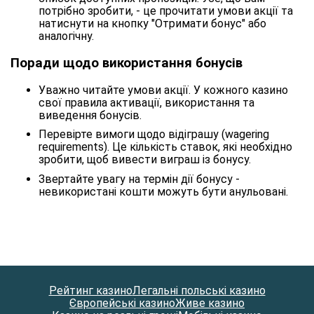
потрібно зробити, - це прочитати умови акції та
натиснути на кнопку "Отримати бонус" або
аналогічну.
Поради щодо використання бонусів
Уважно читайте умови акції. У кожного казино
свої правила активації, використання та
виведення бонусів.
Перевірте вимоги щодо відіграшу (wagering
requirements). Це кількість ставок, які необхідно
зробити, щоб вивести виграш із бонусу.
Звертайте увагу на термін дії бонусу -
невикористані кошти можуть бути анульовані.
Рейтинг казино
Легальні польські казино
Європейські казино
Живе казино