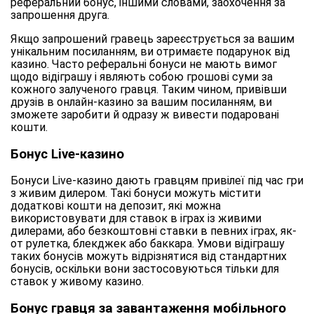
реферальний бонус, іншими словами, заохочення за
запрошення друга.
Якщо запрошений гравець зареєструється за вашим
унікальним посиланням, ви отримаєте подарунок від
казино. Часто реферальні бонуси не мають вимог
щодо відіграшу і являють собою грошові суми за
кожного залученого гравця. Таким чином, привівши
друзів в онлайн-казино за вашим посиланням, ви
зможете заробити й одразу ж вивести подаровані
кошти.
Бонус Live-казино
Бонуси Live-казино дають гравцям привілеї під час гри
з живим дилером. Такі бонуси можуть містити
додаткові кошти на депозит, які можна
використовувати для ставок в іграх із живими
дилерами, або безкоштовні ставки в певних іграх, як-
от рулетка, блекджек або баккара. Умови відіграшу
таких бонусів можуть відрізнятися від стандартних
бонусів, оскільки вони застосовуються тільки для
ставок у живому казино.
Бонус гравця за завантаження мобільного