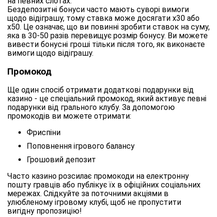
на певних слотах.
Бездепозитні бонуси часто мають суворі вимоги
щодо відіграшу, тому ставка може досягати х30 або
х50. Це означає, що ви повинні зробити ставок на суму,
яка в 30-50 разів перевищує розмір бонусу. Ви можете
вивести бонусні гроші тільки після того, як виконаєте
вимоги щодо відіграшу.
Промокод
Ще один спосіб отримати додаткові подарунки від
казино - це спеціальний промокод, який активує певні
подарунки від грального клубу. За допомогою
промокодів ви можете отримати:
Фриспіни
Поповнення ігрового балансу
Грошовий депозит
Часто казино розсилає промокоди на електронну
пошту гравців або публікує їх в офіційних соціальних
мережах. Слідкуйте за поточними акціями в
улюбленому ігровому клубі, щоб не пропустити
вигідну пропозицію!