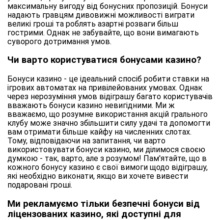
максимальну вигоду від бонусних пропозицій. Бонуси
надають гравцям дивовижні можливості виграти
великі гроші та роблять азартні розваги більш
гострими. Однак не забувайте, що вони вимагають
суворого дотримання умов.
Чи варто користуватися бонусами казино?
Бонуси казино - це ідеальний спосіб робити ставки на
ігрових автоматах на привілейованих умовах. Однак
через нерозуміння умов відіграшу багато користувачів
вважають бонуси казино невигідними. Ми ж
вважаємо, що розумне використання акцій грального
клубу може значно збільшити силу удачі та допомогти
вам отримати більше кайфу на численних слотах.
Тому, відповідаючи на запитання, чи варто
використовувати бонуси казино, ми ділимося своєю
думкою - так, варто, але з розумом! Пам'ятайте, що в
кожного бонусу казино є свої вимоги щодо відіграшу,
які необхідно виконати, якщо ви хочете вивести
подаровані гроші.
Ми рекламуємо тільки безпечні бонуси від
ліцензованих казино, які доступні для