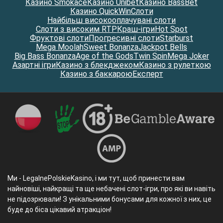
Казино Smokace
Казино Unibet
Казино BassBet
Казино QuickWin
Слоти
Найбільш високооплачувані слоти
Слоти з високим RTP
Краш-ігри
Hot Spot
Фруктові слоти
Прогресивні слоти
Starburst
Mega Moolah
Sweet Bonanza
Jackpot Bells
Big Bass Bonanza
Age of the Gods
Twin Spin
Mega Joker
Азартні ігри
Казино з блекджеком
Казино з рулеткою
Казино з баккарою
Експерт
Ми - LegalnePolskieKasino, і ми тут, щоб принести вам
найновіші, найкращі та ще небачені слот-ігри, про які ви навіть
не підозрювали! З унікальними бонусами для кожної з них, це
буде до біса цікавий атракціон!