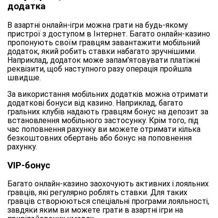
додатка
В азартні онлайн-ігри можна грати на будь-якому
пристрої з доступом в Інтернет. Багато онлайн-казино
пропонують своїм гравцям завантажити мобільний
додаток, який робить ставки набагато зручнішими.
Наприклад, додаток може запам'ятовувати платіжні
реквізити, щоб наступного разу операція пройшла
швидше.
За використання мобільних додатків можна отримати
додаткові бонуси від казино. Наприклад, багато
гральних клубів надають гравцям бонус на депозит за
встановлення мобільного застосунку. Крім того, під
час поповнення рахунку ви можете отримати кілька
безкоштовних обертань або бонус на поповнення
рахунку.
VIP-бонус
Багато онлайн-казино заохочують активних і лояльних
гравців, які регулярно роблять ставки. Для таких
гравців створюються спеціальні програми лояльності,
завдяки яким ви можете грати в азартні ігри на