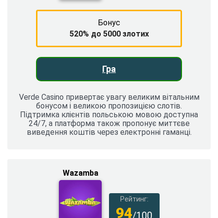
Бонус
520% до 5000 злотих
Гра
Verde Casino привертає увагу великим вітальним
бонусом і великою пропозицією слотів.
Підтримка клієнтів польською мовою доступна
24/7, а платформа також пропонує миттєве
виведення коштів через електронні гаманці.
Wazamba
Рейтинг:
94
/100