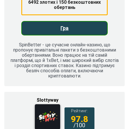
6492 злотих і 150 безкоштовних
обертань
Гра
SpinBetter - це сучасне онлайн-казино, що
пропонує привітальні пакети з безкоштовними
обертаннями. Воно працює на тій самій
платформі, що й 1xBet, і має широкий вибір слотів
і розділ спортивних ставок. Казино підтримує
безліч способів оплати, включаючи
криптовалюти.
Slottyway
Рейтинг:
97.8
/100