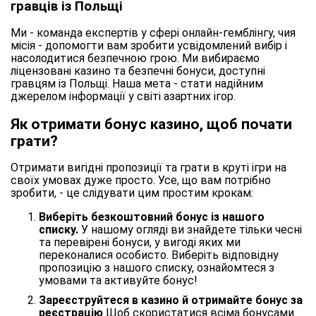
гравців із Польщі
Ми - команда експертів у сфері онлайн-гемблінгу, чия
місія - допомогти вам зробити усвідомлений вибір і
насолодитися безпечною грою. Ми вибираємо
ліцензовані казино та безпечні бонуси, доступні
гравцям із Польщі. Наша мета - стати надійним
джерелом інформації у світі азартних ігор.
Як отримати бонус казино, щоб почати
грати?
Отримати вигідні пропозиції та грати в круті ігри на
своїх умовах дуже просто. Усе, що вам потрібно
зробити, - це слідувати цим простим крокам:
Виберіть безкоштовний бонус із нашого
списку.
У нашому огляді ви знайдете тільки чесні
та перевірені бонуси, у вигоді яких ми
переконалися особисто. Виберіть відповідну
пропозицію з нашого списку, ознайомтеся з
умовами та активуйте бонус!
Зареєструйтеся в казино й отримайте бонус за
реєстрацію
Щоб скористатися всіма бонусами