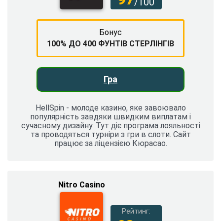
/100
Бонус
100% ДО 400 ФУНТІВ СТЕРЛІНГІВ
Гра
HellSpin - молоде казино, яке завоювало
популярність завдяки швидким виплатам і
сучасному дизайну. Тут діє програма лояльності
та проводяться турніри з гри в слоти. Сайт
працює за ліцензією Кюрасао.
Nitro Casino
Рейтинг: