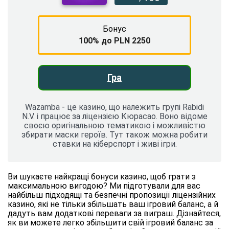
Бонус
100% до PLN 2250
Гра
Wazamba - це казино, що належить групі Rabidi
N.V. і працює за ліцензією Кюрасао. Воно відоме
своєю оригінальною тематикою і можливістю
збирати маски героїв. Тут також можна робити
ставки на кіберспорт і живі ігри.
Ви шукаєте найкращі бонуси казино, щоб грати з
максимальною вигодою? Ми підготували для вас
найбільш підходящі та безпечні пропозиції ліцензійних
казино, які не тільки збільшать ваш ігровий баланс, а й
дадуть вам додаткові переваги за виграш. Дізнайтеся,
як ви можете легко збільшити свій ігровий баланс за