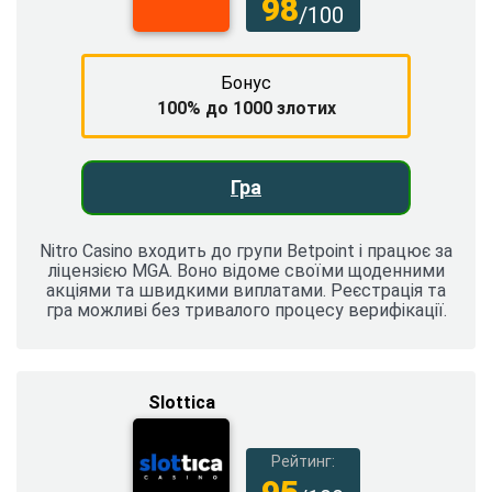
98
/100
Бонус
100% до 1000 злотих
Гра
Nitro Casino входить до групи Betpoint і працює за
ліцензією MGA. Воно відоме своїми щоденними
акціями та швидкими виплатами. Реєстрація та
гра можливі без тривалого процесу верифікації.
Slottica
Рейтинг: