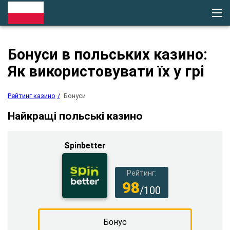
Рейтинг казино
Бонуси в польських казино:
Казино
Бонуси
Як використовувати їх у грі
Платежі
Промокод
Відгуки
Слоти
Рейтинг казино
Бонуси
Ігри
Найкращі польські казино
Spinbetter
Рейтинг:
98
/100
Бонус