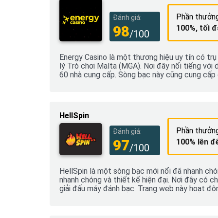
Phần thưởn
Đánh giá:
98
100%, tối đ
/100
Energy Casino là một thương hiệu uy tín có tr
lý Trò chơi Malta (MGA). Nơi đây nổi tiếng với 
60 nhà cung cấp. Sòng bạc này cũng cung cấp 
HellSpin
Phần thưởn
Đánh giá:
97
100% lên đ
/100
HellSpin là một sòng bạc mới nổi đã nhanh chó
nhanh chóng và thiết kế hiện đại. Nơi đây có c
giải đấu máy đánh bạc. Trang web này hoạt độ