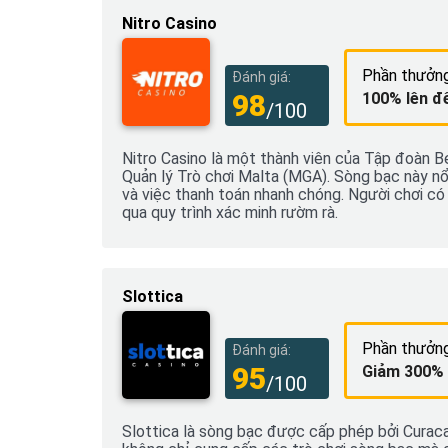
Nitro Casino
Phần thưởn
Đánh giá:
98
100% lên đ
/100
Nitro Casino là một thành viên của Tập đoàn 
Quản lý Trò chơi Malta (MGA). Sòng bạc này nổ
và việc thanh toán nhanh chóng. Người chơi có
qua quy trình xác minh rườm rà.
Slottica
Phần thưởn
Đánh giá:
95
Giảm 300% 
/100
Slottica là sòng bạc được cấp phép bởi Curac