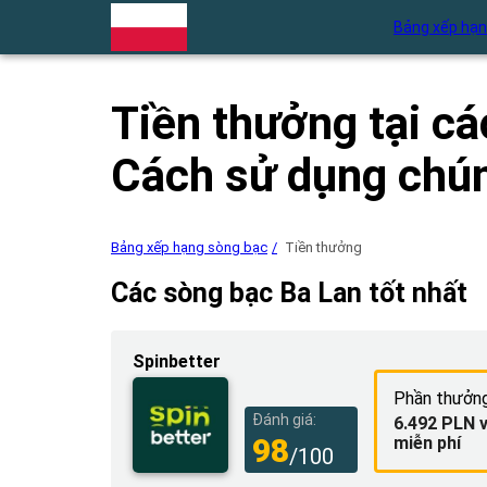
Bảng xếp hạn
Tiền thưởng tại cá
Cách sử dụng chún
Bảng xếp hạng sòng bạc
Tiền thưởng
Các sòng bạc Ba Lan tốt nhất
Spinbetter
Phần thưởn
Đánh giá:
6.492 PLN v
98
miễn phí
/100