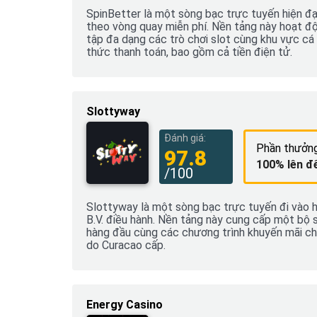
SpinBetter là một sòng bạc trực tuyến hiện đ
theo vòng quay miễn phí. Nền tảng này hoạt đ
tập đa dạng các trò chơi slot cùng khu vực cá
thức thanh toán, bao gồm cả tiền điện tử.
Slottyway
Đánh giá:
Phần thưởn
97.8
100% lên đ
/100
Slottyway là một sòng bạc trực tuyến đi vào
B.V. điều hành. Nền tảng này cung cấp một bộ 
hàng đầu cùng các chương trình khuyến mãi ch
do Curacao cấp.
Energy Casino