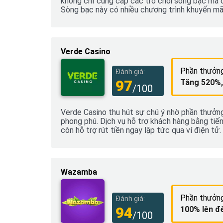
không chỉ cung cấp các trò chơi sòng bạc mà c
Sòng bạc này có nhiều chương trình khuyến mãi
Verde Casino
Phần thưởn
Đánh giá:
97
Tăng 520%,
/100
Verde Casino thu hút sự chú ý nhờ phần thưởn
phong phú. Dịch vụ hỗ trợ khách hàng bằng tiế
còn hỗ trợ rút tiền ngay lập tức qua ví điện tử.
Wazamba
Phần thưởn
Đánh giá:
94
100% lên đ
/100