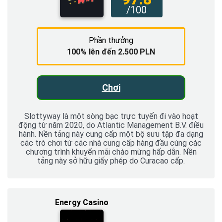
/100
Phần thưởng
100% lên đến 2.500 PLN
Chơi
Slottyway là một sòng bạc trực tuyến đi vào hoạt
động từ năm 2020, do Atlantic Management B.V. điều
hành. Nền tảng này cung cấp một bộ sưu tập đa dạng
các trò chơi từ các nhà cung cấp hàng đầu cùng các
chương trình khuyến mãi chào mừng hấp dẫn. Nền
tảng này sở hữu giấy phép do Curacao cấp.
Energy Casino