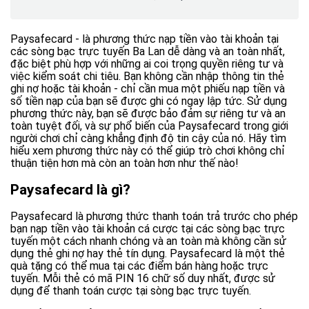
Paysafecard - là phương thức nạp tiền vào tài khoản tại
các sòng bạc trực tuyến Ba Lan dễ dàng và an toàn nhất,
đặc biệt phù hợp với những ai coi trọng quyền riêng tư và
việc kiểm soát chi tiêu. Bạn không cần nhập thông tin thẻ
ghi nợ hoặc tài khoản - chỉ cần mua một phiếu nạp tiền và
số tiền nạp của bạn sẽ được ghi có ngay lập tức. Sử dụng
phương thức này, bạn sẽ được bảo đảm sự riêng tư và an
toàn tuyệt đối, và sự phổ biến của Paysafecard trong giới
người chơi chỉ càng khẳng định độ tin cậy của nó. Hãy tìm
hiểu xem phương thức này có thể giúp trò chơi không chỉ
thuận tiện hơn mà còn an toàn hơn như thế nào!
Paysafecard là gì?
Paysafecard là phương thức thanh toán trả trước cho phép
bạn nạp tiền vào tài khoản cá cược tại các sòng bạc trực
tuyến một cách nhanh chóng và an toàn mà không cần sử
dụng thẻ ghi nợ hay thẻ tín dụng. Paysafecard là một thẻ
quà tặng có thể mua tại các điểm bán hàng hoặc trực
tuyến. Mỗi thẻ có mã PIN 16 chữ số duy nhất, được sử
dụng để thanh toán cược tại sòng bạc trực tuyến.