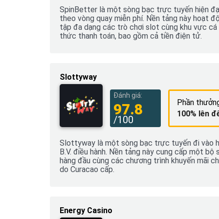
SpinBetter là một sòng bạc trực tuyến hiện đ
theo vòng quay miễn phí. Nền tảng này hoạt đ
tập đa dạng các trò chơi slot cùng khu vực cá
thức thanh toán, bao gồm cả tiền điện tử.
Slottyway
Đánh giá:
Phần thưởn
97.8
100% lên đ
/100
Slottyway là một sòng bạc trực tuyến đi vào
B.V. điều hành. Nền tảng này cung cấp một bộ 
hàng đầu cùng các chương trình khuyến mãi ch
do Curacao cấp.
Energy Casino