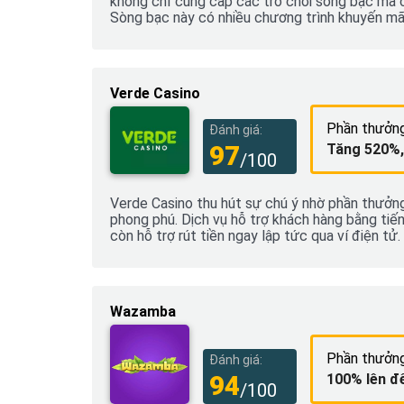
không chỉ cung cấp các trò chơi sòng bạc mà c
Sòng bạc này có nhiều chương trình khuyến mãi
Verde Casino
Phần thưởn
Đánh giá:
97
Tăng 520%,
/100
Verde Casino thu hút sự chú ý nhờ phần thưởn
phong phú. Dịch vụ hỗ trợ khách hàng bằng tiế
còn hỗ trợ rút tiền ngay lập tức qua ví điện tử.
Wazamba
Phần thưởn
Đánh giá:
94
100% lên đ
/100