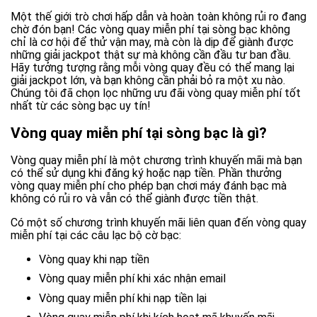
Một thế giới trò chơi hấp dẫn và hoàn toàn không rủi ro đang
chờ đón bạn! Các vòng quay miễn phí tại sòng bạc không
chỉ là cơ hội để thử vận may, mà còn là dịp để giành được
những giải jackpot thật sự mà không cần đầu tư ban đầu.
Hãy tưởng tượng rằng mỗi vòng quay đều có thể mang lại
giải jackpot lớn, và bạn không cần phải bỏ ra một xu nào.
Chúng tôi đã chọn lọc những ưu đãi vòng quay miễn phí tốt
nhất từ các sòng bạc uy tín!
Vòng quay miễn phí tại sòng bạc là gì?
Vòng quay miễn phí là một chương trình khuyến mãi mà bạn
có thể sử dụng khi đăng ký hoặc nạp tiền. Phần thưởng
vòng quay miễn phí cho phép bạn chơi máy đánh bạc mà
không có rủi ro và vẫn có thể giành được tiền thật.
Có một số chương trình khuyến mãi liên quan đến vòng quay
miễn phí tại các câu lạc bộ cờ bạc:
Vòng quay khi nạp tiền
Vòng quay miễn phí khi xác nhận email
Vòng quay miễn phí khi nạp tiền lại