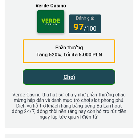
Verde Casino
Đánh giá:
97
/100
Phần thưởng
Tăng 520%, tối đa 5.000 PLN
Chơi
Verde Casino thu hút sự chú ý nhờ phần thưởng chào
mừng hấp dẫn và danh mục trò chơi slot phong phú.
Dịch vụ hỗ trợ khách hàng bằng tiếng Ba Lan hoạt
động 24/7, đồng thời nền tảng này còn hỗ trợ rút tiền
ngay lập tức qua ví điện tử.