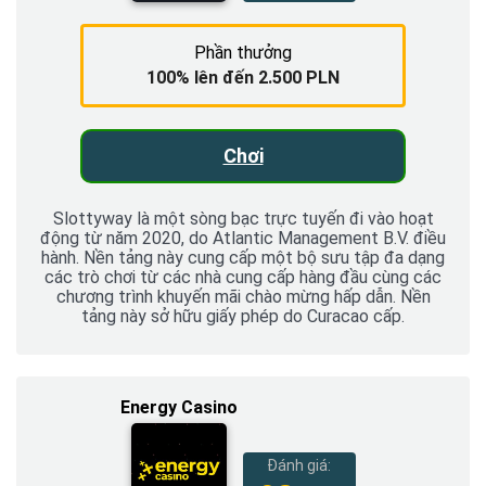
Phần thưởng
100% lên đến 2.500 PLN
Chơi
Slottyway là một sòng bạc trực tuyến đi vào hoạt
động từ năm 2020, do Atlantic Management B.V. điều
hành. Nền tảng này cung cấp một bộ sưu tập đa dạng
các trò chơi từ các nhà cung cấp hàng đầu cùng các
chương trình khuyến mãi chào mừng hấp dẫn. Nền
tảng này sở hữu giấy phép do Curacao cấp.
Energy Casino
Đánh giá: