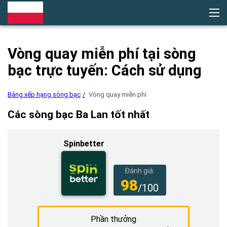
Bảng xếp hạng sòng bạc
Vòng quay miễn phí tại sòng
Sòng bạc
Tiền thưởng
bạc trực tuyến: Cách sử dụng
Thanh toán
Mã khuyến mãi
Đánh giá
Máy đánh bạc
Bảng xếp hạng sòng bạc
Vòng quay miễn phí
Trò chơi
Các sòng bạc Ba Lan tốt nhất
Spinbetter
Đánh giá:
98
/100
Phần thưởng