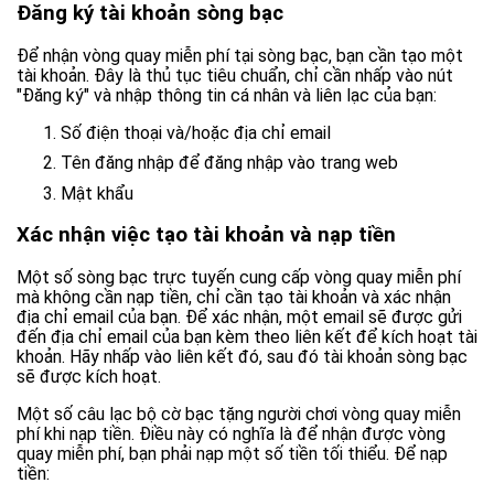
Đăng ký tài khoản sòng bạc
Để nhận vòng quay miễn phí tại sòng bạc, bạn cần tạo một
tài khoản. Đây là thủ tục tiêu chuẩn, chỉ cần nhấp vào nút
"Đăng ký" và nhập thông tin cá nhân và liên lạc của bạn:
Số điện thoại và/hoặc địa chỉ email
Tên đăng nhập để đăng nhập vào trang web
Mật khẩu
Xác nhận việc tạo tài khoản và nạp tiền
Một số sòng bạc trực tuyến cung cấp vòng quay miễn phí
mà không cần nạp tiền, chỉ cần tạo tài khoản và xác nhận
địa chỉ email của bạn. Để xác nhận, một email sẽ được gửi
đến địa chỉ email của bạn kèm theo liên kết để kích hoạt tài
khoản. Hãy nhấp vào liên kết đó, sau đó tài khoản sòng bạc
sẽ được kích hoạt.
Một số câu lạc bộ cờ bạc tặng người chơi vòng quay miễn
phí khi nạp tiền. Điều này có nghĩa là để nhận được vòng
quay miễn phí, bạn phải nạp một số tiền tối thiểu. Để nạp
tiền: