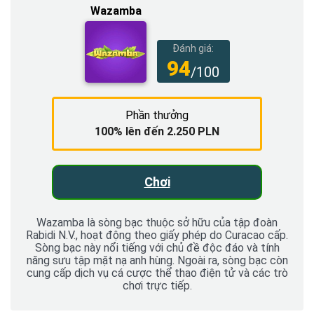
Wazamba
Đánh giá:
94
/100
Phần thưởng
100% lên đến 2.250 PLN
Chơi
Wazamba là sòng bạc thuộc sở hữu của tập đoàn
Rabidi N.V., hoạt động theo giấy phép do Curacao cấp.
Sòng bạc này nổi tiếng với chủ đề độc đáo và tính
năng sưu tập mặt nạ anh hùng. Ngoài ra, sòng bạc còn
cung cấp dịch vụ cá cược thể thao điện tử và các trò
chơi trực tiếp.