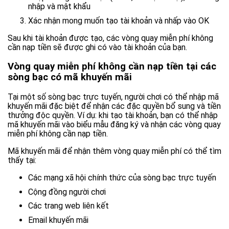
nhập và mật khẩu
Xác nhận mong muốn tạo tài khoản và nhấp vào OK
Sau khi tài khoản được tạo, các vòng quay miễn phí không
cần nạp tiền sẽ được ghi có vào tài khoản của bạn.
Vòng quay miễn phí không cần nạp tiền tại các
sòng bạc có mã khuyến mãi
Tại một số sòng bạc trực tuyến, người chơi có thể nhập mã
khuyến mãi đặc biệt để nhận các đặc quyền bổ sung và tiền
thưởng độc quyền. Ví dụ: khi tạo tài khoản, bạn có thể nhập
mã khuyến mãi vào biểu mẫu đăng ký và nhận các vòng quay
miễn phí không cần nạp tiền.
Mã khuyến mãi để nhận thêm vòng quay miễn phí có thể tìm
thấy tại:
Các mạng xã hội chính thức của sòng bạc trực tuyến
Cộng đồng người chơi
Các trang web liên kết
Email khuyến mãi