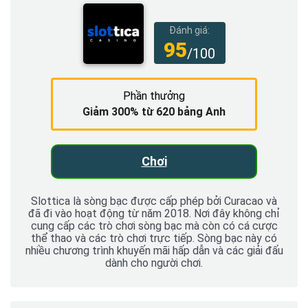
Đánh giá:
95
/100
Phần thưởng
Giảm 300% từ 620 bảng Anh
Chơi
Slottica là sòng bạc được cấp phép bởi Curacao và
đã đi vào hoạt động từ năm 2018. Nơi đây không chỉ
cung cấp các trò chơi sòng bạc mà còn có cá cược
thể thao và các trò chơi trực tiếp. Sòng bạc này có
nhiều chương trình khuyến mãi hấp dẫn và các giải đấu
dành cho người chơi.