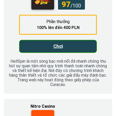
97
/100
Phần thưởng
100% lên đến 400 PLN
Chơi
HellSpin là một sòng bạc mới nổi đã nhanh chóng thu
hút sự quan tâm nhờ quy trình thanh toán nhanh chóng
và thiết kế hiện đại. Nơi đây có chương trình khách
hàng thân thiết và tổ chức các giải đấu máy đánh bạc.
Trang web này hoạt động theo giấy phép của
Curacao.
Nitro Casino