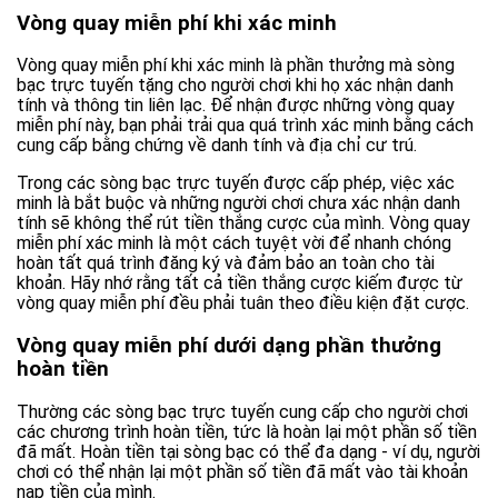
Vòng quay miễn phí khi xác minh
Vòng quay miễn phí khi xác minh là phần thưởng mà sòng
bạc trực tuyến tặng cho người chơi khi họ xác nhận danh
tính và thông tin liên lạc. Để nhận được những vòng quay
miễn phí này, bạn phải trải qua quá trình xác minh bằng cách
cung cấp bằng chứng về danh tính và địa chỉ cư trú.
Trong các sòng bạc trực tuyến được cấp phép, việc xác
minh là bắt buộc và những người chơi chưa xác nhận danh
tính sẽ không thể rút tiền thắng cược của mình. Vòng quay
miễn phí xác minh là một cách tuyệt vời để nhanh chóng
hoàn tất quá trình đăng ký và đảm bảo an toàn cho tài
khoản. Hãy nhớ rằng tất cả tiền thắng cược kiếm được từ
vòng quay miễn phí đều phải tuân theo điều kiện đặt cược.
Vòng quay miễn phí dưới dạng phần thưởng
hoàn tiền
Thường các sòng bạc trực tuyến cung cấp cho người chơi
các chương trình hoàn tiền, tức là hoàn lại một phần số tiền
đã mất. Hoàn tiền tại sòng bạc có thể đa dạng - ví dụ, người
chơi có thể nhận lại một phần số tiền đã mất vào tài khoản
nạp tiền của mình.