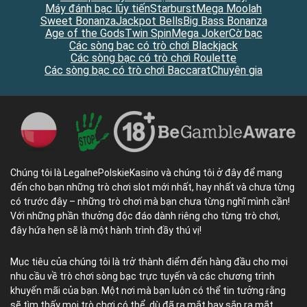
Máy đánh bạc lũy tiến
Starburst
Mega Moolah
Sweet Bonanza
Jackpot Bells
Big Bass Bonanza
Age of the Gods
Twin Spin
Mega Joker
Cờ bạc
Các sòng bạc có trò chơi Blackjack
Các sòng bạc có trò chơi Roulette
Các sòng bạc có trò chơi Baccarat
Chuyên gia
Chúng tôi là LegalnePolskieKasino và chúng tôi ở đây để mang
đến cho bạn những trò chơi slot mới nhất, hay nhất và chưa từng
có trước đây – những trò chơi mà bạn chưa từng nghĩ mình cần!
Với những phần thưởng độc đáo dành riêng cho từng trò chơi,
đây hứa hẹn sẽ là một hành trình đầy thú vị!
Mục tiêu của chúng tôi là trở thành điểm đến hàng đầu cho mọi
nhu cầu về trò chơi sòng bạc trực tuyến và các chương trình
khuyến mãi của bạn. Một nơi mà bạn luôn có thể tin tưởng rằng
sẽ tìm thấy mọi trò chơi có thể, dù đã ra mắt hay sắp ra mắt.