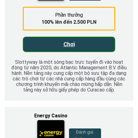
Phần thưởng
100% lên đến 2.500 PLN
Chơi
Slottyway là một sòng bạc trực tuyến đi vào hoạt
động từ năm 2020, do Atlantic Management B.V. điều
hành. Nền tảng này cung cấp một bộ sưu tập đa dạng
các trò chơi từ các nhà cung cấp hàng đầu cùng các
chương trình khuyến mãi chào mừng hấp dẫn. Nền
tảng này sở hữu giấy phép do Curacao cấp.
Energy Casino
Đánh giá: