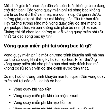
Một thế giới trò chơi hấp dẫn và hoàn toàn không rủi ro đang
chờ đón bạn! Các vòng quay miễn phí tại sòng bạc không
chỉ là cơ hội để thử vận may, mà còn là dịp để giành được
những giải jackpot thật sự mà không cần đầu tư ban đầu.
Hãy tưởng tượng rằng mỗi vòng quay đều có thể mang lại
giải jackpot lớn, và bạn không cần phải bỏ ra một xu nào.
Chúng tôi đã chọn lọc những ưu đãi vòng quay miễn phí tốt
nhất từ các sòng bạc uy tín!
Vòng quay miễn phí tại sòng bạc là gì?
Vòng quay miễn phí là một chương trình khuyến mãi mà bạn
có thể sử dụng khi đăng ký hoặc nạp tiền. Phần thưởng
vòng quay miễn phí cho phép bạn chơi máy đánh bạc mà
không có rủi ro và vẫn có thể giành được tiền thật.
Có một số chương trình khuyến mãi liên quan đến vòng quay
miễn phí tại các câu lạc bộ cờ bạc:
Vòng quay khi nạp tiền
Vòng quay miễn phí khi xác nhận email
Vòng quay miễn phí khi nạp tiền lại