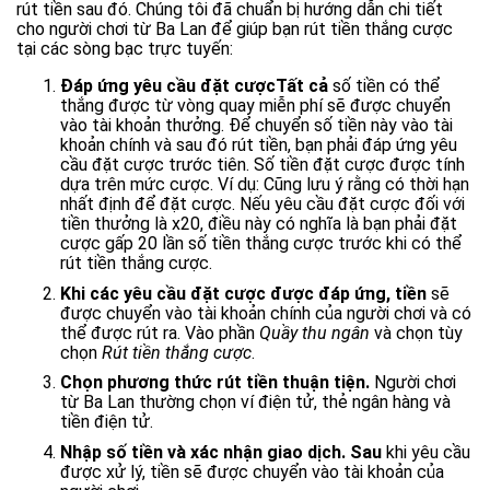
rút tiền sau đó. Chúng tôi đã chuẩn bị hướng dẫn chi tiết
cho người chơi từ Ba Lan để giúp bạn rút tiền thắng cược
tại các sòng bạc trực tuyến:
Đáp ứng yêu cầu đặt cượcTất cả
số tiền có thể
thắng được từ vòng quay miễn phí sẽ được chuyển
vào tài khoản thưởng. Để chuyển số tiền này vào tài
khoản chính và sau đó rút tiền, bạn phải đáp ứng yêu
cầu đặt cược trước tiên. Số tiền đặt cược được tính
dựa trên mức cược. Ví dụ: Cũng lưu ý rằng có thời hạn
nhất định để đặt cược. Nếu yêu cầu đặt cược đối với
tiền thưởng là x20, điều này có nghĩa là bạn phải đặt
cược gấp 20 lần số tiền thắng cược trước khi có thể
rút tiền thắng cược.
Khi các yêu cầu đặt cược được đáp ứng, tiền
sẽ
được chuyển vào tài khoản chính của người chơi và có
thể được rút ra. Vào phần
Quầy thu ngân
và chọn tùy
chọn
Rút tiền thắng cược
.
Chọn phương thức rút tiền thuận tiện.
Người chơi
từ Ba Lan thường chọn ví điện tử, thẻ ngân hàng và
tiền điện tử.
Nhập số tiền và xác nhận giao dịch. Sau
khi yêu cầu
được xử lý, tiền sẽ được chuyển vào tài khoản của