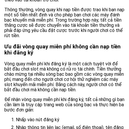
Thông thường, vòng quay khi nạp tiền được trao khi bạn nạp
một số tiền nhất định và cho phép bạn chơi các máy đánh
bạc khuyến mãi miễn phí. Trong trường hợp này, tất cả tiền
thắng cược sẽ được chuyển vào tài khoản tiền thưởng và
phải đáp ứng yêu cầu đặt cược trước khi người chơi có thể
rút tiền.
Ưu đãi vòng quay miễn phí không cần nạp tiền
khi đăng ký
Vòng quay miễn phí khi đăng ký là một cách tuyệt vời để
bắt đầu chơi slot mà không có rủi ro tài chính. Tiền thưởng
chào mừng tại nhiều sòng bạc bao gồm các vòng quay miễn
phí, mang đến cho người chơi cơ hội thử nghiệm các máy
slot khuyến mãi miễn phí. Bằng cách này, người chơi có thể
bắt đầu chơi mà không cần nạp tiền.
Để nhận vòng quay miễn phí khi đăng ký, tất cả những gì bạn
cần làm là truy cập trang web của sòng bạc và thực hiện ba
bước đơn giản:
Nhấp vào nút đăng ký
Nhập thông tin liên lạc (email, số điện thoại), tên đăng