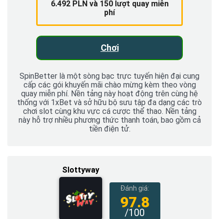
6.492 PLN và 150 lượt quay miễn
phí
Chơi
SpinBetter là một sòng bạc trực tuyến hiện đại cung
cấp các gói khuyến mãi chào mừng kèm theo vòng
quay miễn phí. Nền tảng này hoạt động trên cùng hệ
thống với 1xBet và sở hữu bộ sưu tập đa dạng các trò
chơi slot cùng khu vực cá cược thể thao. Nền tảng
này hỗ trợ nhiều phương thức thanh toán, bao gồm cả
tiền điện tử.
Slottyway
Đánh giá:
97.8
/100