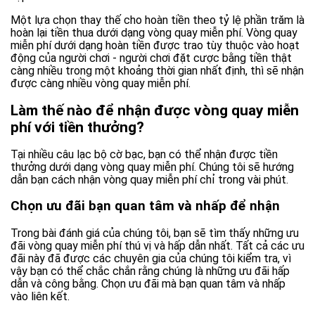
Một lựa chọn thay thế cho hoàn tiền theo tỷ lệ phần trăm là
hoàn lại tiền thua dưới dạng vòng quay miễn phí. Vòng quay
miễn phí dưới dạng hoàn tiền được trao tùy thuộc vào hoạt
động của người chơi - người chơi đặt cược bằng tiền thật
càng nhiều trong một khoảng thời gian nhất định, thì sẽ nhận
được càng nhiều vòng quay miễn phí.
Làm thế nào để nhận được vòng quay miễn
phí với tiền thưởng?
Tại nhiều câu lạc bộ cờ bạc, bạn có thể nhận được tiền
thưởng dưới dạng vòng quay miễn phí. Chúng tôi sẽ hướng
dẫn bạn cách nhận vòng quay miễn phí chỉ trong vài phút.
Chọn ưu đãi bạn quan tâm và nhấp để nhận
Trong bài đánh giá của chúng tôi, bạn sẽ tìm thấy những ưu
đãi vòng quay miễn phí thú vị và hấp dẫn nhất. Tất cả các ưu
đãi này đã được các chuyên gia của chúng tôi kiểm tra, vì
vậy bạn có thể chắc chắn rằng chúng là những ưu đãi hấp
dẫn và công bằng. Chọn ưu đãi mà bạn quan tâm và nhấp
vào liên kết.