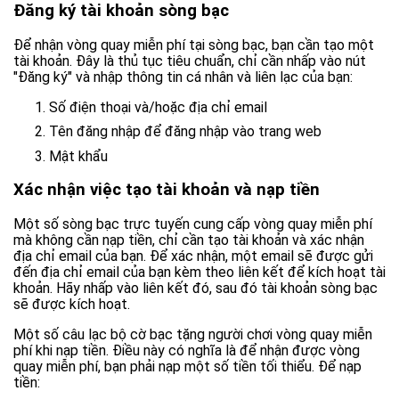
Đăng ký tài khoản sòng bạc
Để nhận vòng quay miễn phí tại sòng bạc, bạn cần tạo một
tài khoản. Đây là thủ tục tiêu chuẩn, chỉ cần nhấp vào nút
"Đăng ký" và nhập thông tin cá nhân và liên lạc của bạn:
Số điện thoại và/hoặc địa chỉ email
Tên đăng nhập để đăng nhập vào trang web
Mật khẩu
Xác nhận việc tạo tài khoản và nạp tiền
Một số sòng bạc trực tuyến cung cấp vòng quay miễn phí
mà không cần nạp tiền, chỉ cần tạo tài khoản và xác nhận
địa chỉ email của bạn. Để xác nhận, một email sẽ được gửi
đến địa chỉ email của bạn kèm theo liên kết để kích hoạt tài
khoản. Hãy nhấp vào liên kết đó, sau đó tài khoản sòng bạc
sẽ được kích hoạt.
Một số câu lạc bộ cờ bạc tặng người chơi vòng quay miễn
phí khi nạp tiền. Điều này có nghĩa là để nhận được vòng
quay miễn phí, bạn phải nạp một số tiền tối thiểu. Để nạp
tiền: