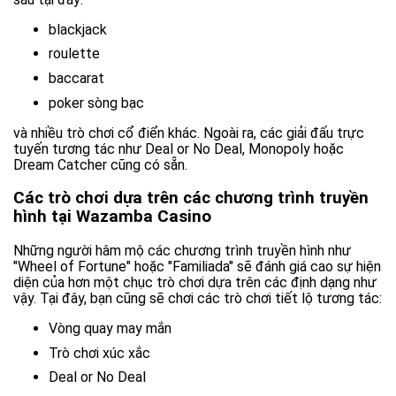
blackjack
roulette
baccarat
poker sòng bạc
và nhiều trò chơi cổ điển khác. Ngoài ra, các giải đấu trực
tuyến tương tác như Deal or No Deal, Monopoly hoặc
Dream Catcher cũng có sẵn.
Các trò chơi dựa trên các chương trình truyền
hình tại Wazamba Casino
Những người hâm mộ các chương trình truyền hình như
"Wheel of Fortune" hoặc "Familiada" sẽ đánh giá cao sự hiện
diện của hơn một chục trò chơi dựa trên các định dạng như
vậy. Tại đây, bạn cũng sẽ chơi các trò chơi tiết lộ tương tác:
Vòng quay may mắn
Trò chơi xúc xắc
Deal or No Deal