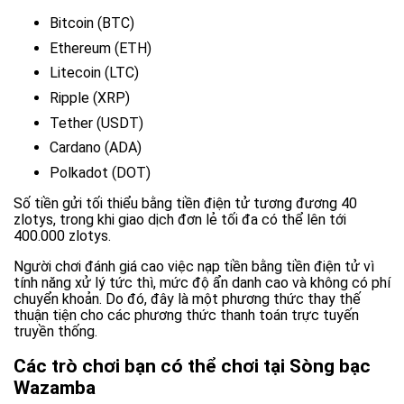
Bitcoin (BTC)
Ethereum (ETH)
Litecoin (LTC)
Ripple (XRP)
Tether (USDT)
Cardano (ADA)
Polkadot (DOT)
Số tiền gửi tối thiểu bằng tiền điện tử tương đương 40
zlotys, trong khi giao dịch đơn lẻ tối đa có thể lên tới
400.000 zlotys.
Người chơi đánh giá cao việc nạp tiền bằng tiền điện tử vì
tính năng xử lý tức thì, mức độ ẩn danh cao và không có phí
chuyển khoản. Do đó, đây là một phương thức thay thế
thuận tiện cho các phương thức thanh toán trực tuyến
truyền thống.
Các trò chơi bạn có thể chơi tại Sòng bạc
Wazamba