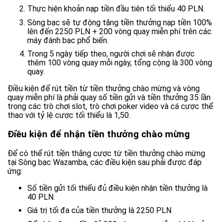
Thực hiện khoản nạp tiền đầu tiên tối thiểu 40 PLN.
Sòng bạc sẽ tự động tặng tiền thưởng nạp tiền 100%
lên đến 2250 PLN + 200 vòng quay miễn phí trên các
máy đánh bạc phổ biến.
Trong 5 ngày tiếp theo, người chơi sẽ nhận được
thêm 100 vòng quay mỗi ngày, tổng cộng là 300 vòng
quay.
Điều kiện để rút tiền từ tiền thưởng chào mừng và vòng
quay miễn phí là phải quay số tiền gửi và tiền thưởng 35 lần
trong các trò chơi slot, trò chơi poker video và cá cược thể
thao với tỷ lệ cược tối thiểu là 1,50.
Điều kiện để nhận tiền thưởng chào mừng
Để có thể rút tiền thắng cược từ tiền thưởng chào mừng
tại Sòng bạc Wazamba, các điều kiện sau phải được đáp
ứng:
Số tiền gửi tối thiểu đủ điều kiện nhận tiền thưởng là
40 PLN.
Giá trị tối đa của tiền thưởng là 2250 PLN