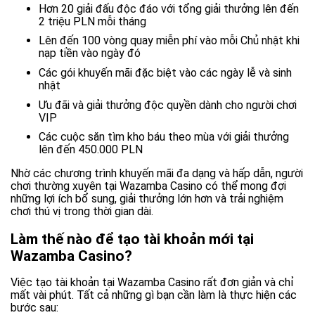
Hơn 20 giải đấu độc đáo với tổng giải thưởng lên đến
2 triệu PLN mỗi tháng
Lên đến 100 vòng quay miễn phí vào mỗi Chủ nhật khi
nạp tiền vào ngày đó
Các gói khuyến mãi đặc biệt vào các ngày lễ và sinh
nhật
Ưu đãi và giải thưởng độc quyền dành cho người chơi
VIP
Các cuộc săn tìm kho báu theo mùa với giải thưởng
lên đến 450.000 PLN
Nhờ các chương trình khuyến mãi đa dạng và hấp dẫn, người
chơi thường xuyên tại Wazamba Casino có thể mong đợi
những lợi ích bổ sung, giải thưởng lớn hơn và trải nghiệm
chơi thú vị trong thời gian dài.
Làm thế nào để tạo tài khoản mới tại
Wazamba Casino?
Việc tạo tài khoản tại Wazamba Casino rất đơn giản và chỉ
mất vài phút. Tất cả những gì bạn cần làm là thực hiện các
bước sau: