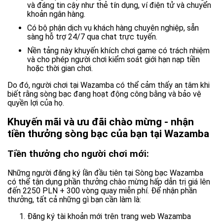
và đáng tin cậy như thẻ tín dụng, ví điện tử và chuyển
khoản ngân hàng.
Có bộ phận dịch vụ khách hàng chuyên nghiệp, sẵn
sàng hỗ trợ 24/7 qua chat trực tuyến.
Nền tảng này khuyến khích chơi game có trách nhiệm
và cho phép người chơi kiểm soát giới hạn nạp tiền
hoặc thời gian chơi.
Do đó, người chơi tại Wazamba có thể cảm thấy an tâm khi
biết rằng sòng bạc đang hoạt động công bằng và bảo vệ
quyền lợi của họ.
Khuyến mãi và ưu đãi chào mừng - nhận
tiền thưởng sòng bạc của bạn tại Wazamba
Tiền thưởng cho người chơi mới:
Những người đăng ký lần đầu tiên tại Sòng bạc Wazamba
có thể tận dụng phần thưởng chào mừng hấp dẫn trị giá lên
đến 2250 PLN + 300 vòng quay miễn phí. Để nhận phần
thưởng, tất cả những gì bạn cần làm là:
Đăng ký tài khoản mới trên trang web Wazamba