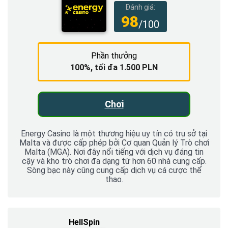
Đánh giá:
98
/100
Phần thưởng
100%, tối đa 1.500 PLN
Chơi
Energy Casino là một thương hiệu uy tín có trụ sở tại
Malta và được cấp phép bởi Cơ quan Quản lý Trò chơi
Malta (MGA). Nơi đây nổi tiếng với dịch vụ đáng tin
cậy và kho trò chơi đa dạng từ hơn 60 nhà cung cấp.
Sòng bạc này cũng cung cấp dịch vụ cá cược thể
thao.
HellSpin