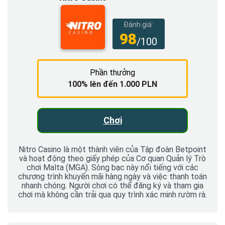
Đánh giá:
98
/100
Phần thưởng
100% lên đến 1.000 PLN
Chơi
Nitro Casino là một thành viên của Tập đoàn Betpoint
và hoạt động theo giấy phép của Cơ quan Quản lý Trò
chơi Malta (MGA). Sòng bạc này nổi tiếng với các
chương trình khuyến mãi hàng ngày và việc thanh toán
nhanh chóng. Người chơi có thể đăng ký và tham gia
chơi mà không cần trải qua quy trình xác minh rườm rà.