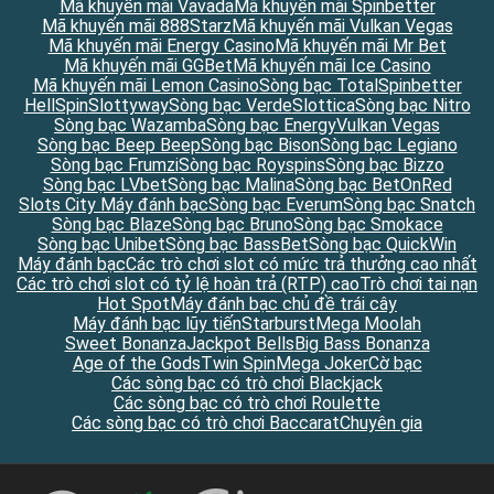
Mã khuyến mãi Vavada
Mã khuyến mãi Spinbetter
Mã khuyến mãi 888Starz
Mã khuyến mãi Vulkan Vegas
Mã khuyến mãi Energy Casino
Mã khuyến mãi Mr Bet
Mã khuyến mãi GGBet
Mã khuyến mãi Ice Casino
Mã khuyến mãi Lemon Casino
Sòng bạc Total
Spinbetter
HellSpin
Slottyway
Sòng bạc Verde
Slottica
Sòng bạc Nitro
Sòng bạc Wazamba
Sòng bạc Energy
Vulkan Vegas
Sòng bạc Beep Beep
Sòng bạc Bison
Sòng bạc Legiano
Sòng bạc Frumzi
Sòng bạc Royspins
Sòng bạc Bizzo
Sòng bạc LVbet
Sòng bạc Malina
Sòng bạc BetOnRed
Slots City Máy đánh bạc
Sòng bạc Everum
Sòng bạc Snatch
Sòng bạc Blaze
Sòng bạc Bruno
Sòng bạc Smokace
Sòng bạc Unibet
Sòng bạc BassBet
Sòng bạc QuickWin
Máy đánh bạc
Các trò chơi slot có mức trả thưởng cao nhất
Các trò chơi slot có tỷ lệ hoàn trả (RTP) cao
Trò chơi tai nạn
Hot Spot
Máy đánh bạc chủ đề trái cây
Máy đánh bạc lũy tiến
Starburst
Mega Moolah
Sweet Bonanza
Jackpot Bells
Big Bass Bonanza
Age of the Gods
Twin Spin
Mega Joker
Cờ bạc
Các sòng bạc có trò chơi Blackjack
Các sòng bạc có trò chơi Roulette
Các sòng bạc có trò chơi Baccarat
Chuyên gia