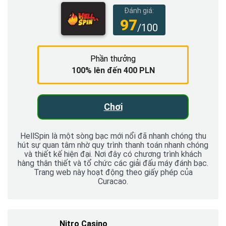
Đánh giá:
97
/100
Phần thưởng
100% lên đến 400 PLN
Chơi
HellSpin là một sòng bạc mới nổi đã nhanh chóng thu
hút sự quan tâm nhờ quy trình thanh toán nhanh chóng
và thiết kế hiện đại. Nơi đây có chương trình khách
hàng thân thiết và tổ chức các giải đấu máy đánh bạc.
Trang web này hoạt động theo giấy phép của
Curacao.
Nitro Casino