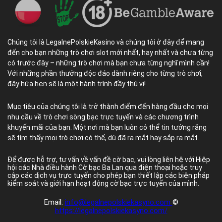
Chúng tôi là LegalnePolskieKasino và chúng tôi ở đây để mang
đến cho bạn những trò chơi slot mới nhất, hay nhất và chưa từng
có trước đây – những trò chơi mà bạn chưa từng nghĩ mình cần!
Với những phần thưởng độc đáo dành riêng cho từng trò chơi,
đây hứa hẹn sẽ là một hành trình đầy thú vị!
Mục tiêu của chúng tôi là trở thành điểm đến hàng đầu cho mọi
nhu cầu về trò chơi sòng bạc trực tuyến và các chương trình
khuyến mãi của bạn. Một nơi mà bạn luôn có thể tin tưởng rằng
sẽ tìm thấy mọi trò chơi có thể, dù đã ra mắt hay sắp ra mắt.
Để được hỗ trợ, tư vấn về vấn đề cờ bạc, vui lòng liên hệ với Hiệp
hội các Nhà điều hành Cờ bạc Ba Lan qua điện thoại hoặc truy
cập các dịch vụ trực tuyến cho phép bạn thiết lập các biện pháp
kiểm soát và giới hạn hoạt động cờ bạc trực tuyến của mình.
Email:
info@legalnepolskiekasyno.com
©
https://legalnepolskiekasyno.com/