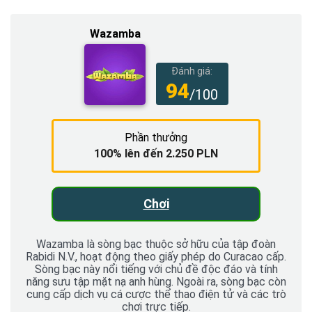
Wazamba
Đánh giá:
94
/100
Phần thưởng
100% lên đến 2.250 PLN
Chơi
Wazamba là sòng bạc thuộc sở hữu của tập đoàn
Rabidi N.V., hoạt động theo giấy phép do Curacao cấp.
Sòng bạc này nổi tiếng với chủ đề độc đáo và tính
năng sưu tập mặt nạ anh hùng. Ngoài ra, sòng bạc còn
cung cấp dịch vụ cá cược thể thao điện tử và các trò
chơi trực tiếp.