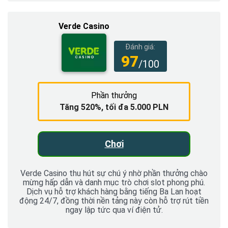
Verde Casino
Đánh giá:
97
/100
Phần thưởng
Tăng 520%, tối đa 5.000 PLN
Chơi
Verde Casino thu hút sự chú ý nhờ phần thưởng chào
mừng hấp dẫn và danh mục trò chơi slot phong phú.
Dịch vụ hỗ trợ khách hàng bằng tiếng Ba Lan hoạt
động 24/7, đồng thời nền tảng này còn hỗ trợ rút tiền
ngay lập tức qua ví điện tử.