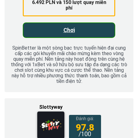
6.492 PLN và 150 lượt quay miễn
phí
Chơi
SpinBetter là một sòng bạc trực tuyến hiện đại cung
cấp các gói khuyến mãi chào mừng kèm theo vòng
quay miễn phí. Nền tảng này hoạt động trên cùng hệ
thống với 1xBet và sở hữu bộ sưu tập đa dạng các trò
chơi slot cùng khu vực cá cược thể thao. Nền tảng
này hỗ trợ nhiều phương thức thanh toán, bao gồm cả
tiền điện tử.
Slottyway
Đánh giá:
97.8
/100