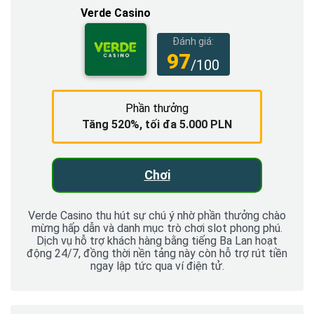
Verde Casino
Đánh giá:
97
/100
Phần thưởng
Tăng 520%, tối đa 5.000 PLN
Chơi
Verde Casino thu hút sự chú ý nhờ phần thưởng chào
mừng hấp dẫn và danh mục trò chơi slot phong phú.
Dịch vụ hỗ trợ khách hàng bằng tiếng Ba Lan hoạt
động 24/7, đồng thời nền tảng này còn hỗ trợ rút tiền
ngay lập tức qua ví điện tử.