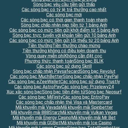
Sòng bạc yêu cầu tiền gửi thấp
Các sòng bạc có tỷ lệ trả thưởng cao nhất
Các sòng bạc mới
Các sòng bạc có thời gian thanh toán nhanh
Sòng bạc chấp nhận nạp tiền từ 1 bảng Anh
Các sòng bạc có mức tiền gửi khởi điểm từ 5 bảng Anh
Sòng bạc trực tuyến với khoản tiền gửi 10 bảng Anh
Các sòng bạc có mức tiền gửi tối thiểu từ 20 bảng Anh
Tiền thưởng
Tiền thưởng chào mừng
Tiền thưởng không có điều kiện doanh thu
Vòng quay miễn phí
Không cần đặt cọc
Phương thức thanh toán
Sòng bạc BLIK
Các sòng bạc sử dụng Skrill
Sòng bạc chấp nhận Paysafecard
Sòng bạc Revolut
Các sòng bạc MuchBetter
Sòng bạc chấp nhận PayPal
Các sòng bạc eZeeWallet
Các sòng bạc sử dụng Trustly
Các sòng bạc AstroPay
Các sòng bạc Przelewy24
Xúc xắc sòng bạc
Sòng bạc tiền điện tử
Sòng bạc Neosurf
Các sòng bạc MiFinity
Các sòng bạc EntroPay
Các sòng bạc chấp nhận thẻ Visa và Mastercard
Mã khuyến mãi Vavada
Mã khuyến mãi Spinbetter
Mã khuyến mãi 888Starz
Mã khuyến mãi Vulkan Vegas
Mã khuyến mãi Energy Casino
Mã khuyến mãi Mr Bet
Mã khuyến mãi GGBet
Mã khuyến mãi Ice Casino
Mã khuyến mãi Lemon Casino
Sòng bạc Total
Spinbetter