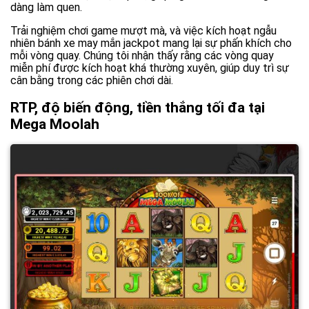
dàng làm quen.
Trải nghiệm chơi game mượt mà, và việc kích hoạt ngẫu
nhiên bánh xe may mắn jackpot mang lại sự phấn khích cho
mỗi vòng quay. Chúng tôi nhận thấy rằng các vòng quay
miễn phí được kích hoạt khá thường xuyên, giúp duy trì sự
cân bằng trong các phiên chơi dài.
RTP, độ biến động, tiền thắng tối đa tại
Mega Moolah