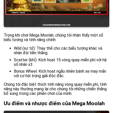
Trong khi chơi Mega Moolah, chúng tôi nhận thấy một số
biểu tượng và tính năng chính:
Wild (sư tử): Thay thế cho các biểu tượng khác và
nhân đôi tiền thắng.
Scatter (khỉ): Kích hoạt 15 vòng quay miễn phí với hệ
số nhân x3.
Bonus Wheel: Kích hoạt ngẫu nhiên bánh xe may mắn
với cơ hội trúng giải độc đắc.
Chúng tôi đặc biệt thích tính năng vòng quay miễn phí, tính
năng này thường mang lại cho chúng tôi những chiến thắng
bổ sung trong các phiên chơi của mình.
Ưu điểm và nhược điểm của Mega Moolah