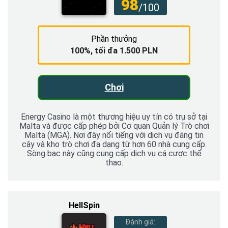
98
/100
Phần thưởng
100%, tối đa 1.500 PLN
Chơi
Energy Casino là một thương hiệu uy tín có trụ sở tại
Malta và được cấp phép bởi Cơ quan Quản lý Trò chơi
Malta (MGA). Nơi đây nổi tiếng với dịch vụ đáng tin
cậy và kho trò chơi đa dạng từ hơn 60 nhà cung cấp.
Sòng bạc này cũng cung cấp dịch vụ cá cược thể
thao.
HellSpin
Đánh giá: