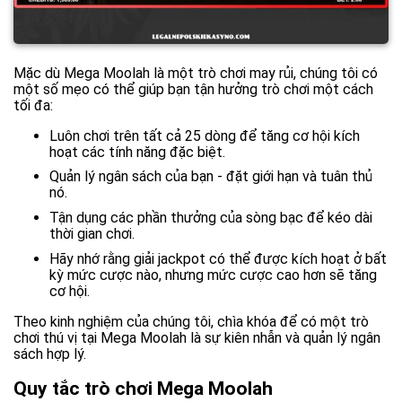
Mặc dù Mega Moolah là một trò chơi may rủi, chúng tôi có
một số mẹo có thể giúp bạn tận hưởng trò chơi một cách
tối đa:
Luôn chơi trên tất cả 25 dòng để tăng cơ hội kích
hoạt các tính năng đặc biệt.
Quản lý ngân sách của bạn - đặt giới hạn và tuân thủ
nó.
Tận dụng các phần thưởng của sòng bạc để kéo dài
thời gian chơi.
Hãy nhớ rằng giải jackpot có thể được kích hoạt ở bất
kỳ mức cược nào, nhưng mức cược cao hơn sẽ tăng
cơ hội.
Theo kinh nghiệm của chúng tôi, chìa khóa để có một trò
chơi thú vị tại Mega Moolah là sự kiên nhẫn và quản lý ngân
sách hợp lý.
Quy tắc trò chơi Mega Moolah