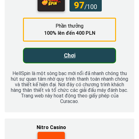
97
/100
Phần thưởng
100% lên đến 400 PLN
Chơi
HellSpin là một sòng bạc mới nổi đã nhanh chóng thu
hút sự quan tâm nhờ quy trình thanh toán nhanh chóng
và thiết kế hiện đại. Nơi đây có chương trình khách
hàng thân thiết và tổ chức các giải đấu máy đánh bạc.
Trang web này hoạt động theo giấy phép của
Curacao.
Nitro Casino