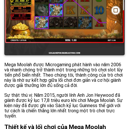
Mega Moolah được Microgaming phát hành vào năm 2006
và nhanh chóng trở thành một trong những trò chơi slot lũy
tiến phổ biến nhất. Theo chúng tôi, thành công của trò chơi
này là nhờ sự kết hợp giữa lối chơi đơn giản và cơ hội giành
được giải thưởng lớn đủ sống cả đời.
Sự thật thú vị: Năm 2015, người lính Anh Jon Heywood đã
giành được kỷ lục 17,8 triệu euro khi chơi Mega Moolah. Sự
kiện này đã được ghi vào Sách kỷ lục Guinness thế giới với
tư cách là chiến thắng lớn nhất trong một trò chơi trực
tuyến.
Thiết kế và lối chơi của Mega Moolah