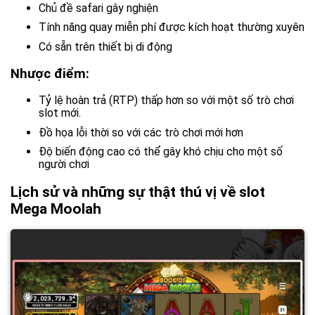
Chủ đề safari gây nghiện
Tính năng quay miễn phí được kích hoạt thường xuyên
Có sẵn trên thiết bị di động
Nhược điểm:
Tỷ lệ hoàn trả (RTP) thấp hơn so với một số trò chơi
slot mới.
Đồ họa lỗi thời so với các trò chơi mới hơn
Độ biến động cao có thể gây khó chịu cho một số
người chơi
Lịch sử và những sự thật thú vị về slot
Mega Moolah