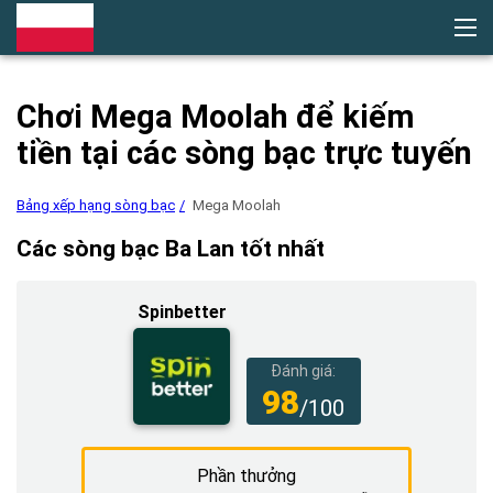
Bảng xếp hạng sòng bạc
Chơi Mega Moolah để kiếm
Sòng bạc
Tiền thưởng
tiền tại các sòng bạc trực tuyến
Thanh toán
Mã khuyến mãi
Đánh giá
Máy đánh bạc
Bảng xếp hạng sòng bạc
Mega Moolah
Trò chơi
Các sòng bạc Ba Lan tốt nhất
Spinbetter
Đánh giá:
98
/100
Phần thưởng