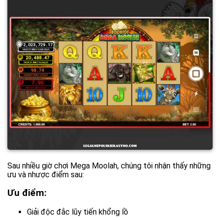
Sau nhiều giờ chơi Mega Moolah, chúng tôi nhận thấy những
ưu và nhược điểm sau:
Ưu điểm:
Giải độc đắc lũy tiến khổng lồ