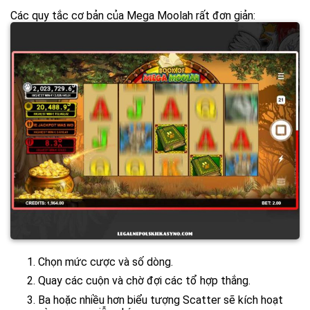
Các quy tắc cơ bản của Mega Moolah rất đơn giản:
Chọn mức cược và số dòng.
Quay các cuộn và chờ đợi các tổ hợp thắng.
Ba hoặc nhiều hơn biểu tượng Scatter sẽ kích hoạt