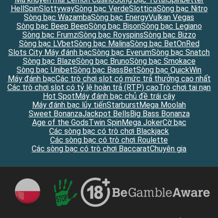
HellSpin
Slottyway
Sòng bạc Verde
Slottica
Sòng bạc Nitro
Sòng bạc Wazamba
Sòng bạc Energy
Vulkan Vegas
Sòng bạc Beep Beep
Sòng bạc Bison
Sòng bạc Legiano
Sòng bạc Frumzi
Sòng bạc Royspins
Sòng bạc Bizzo
Sòng bạc LVbet
Sòng bạc Malina
Sòng bạc BetOnRed
Slots City Máy đánh bạc
Sòng bạc Everum
Sòng bạc Snatch
Sòng bạc Blaze
Sòng bạc Bruno
Sòng bạc Smokace
Sòng bạc Unibet
Sòng bạc BassBet
Sòng bạc QuickWin
Máy đánh bạc
Các trò chơi slot có mức trả thưởng cao nhất
Các trò chơi slot có tỷ lệ hoàn trả (RTP) cao
Trò chơi tai nạn
Hot Spot
Máy đánh bạc chủ đề trái cây
Máy đánh bạc lũy tiến
Starburst
Mega Moolah
Sweet Bonanza
Jackpot Bells
Big Bass Bonanza
Age of the Gods
Twin Spin
Mega Joker
Cờ bạc
Các sòng bạc có trò chơi Blackjack
Các sòng bạc có trò chơi Roulette
Các sòng bạc có trò chơi Baccarat
Chuyên gia