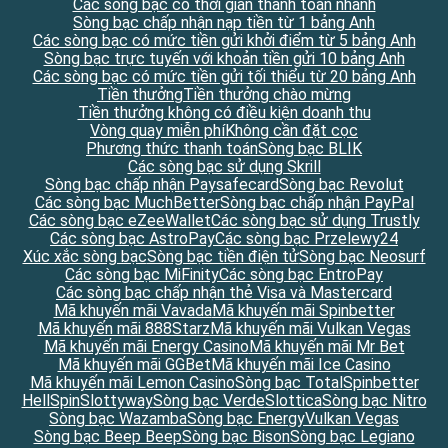
Các sòng bạc có thời gian thanh toán nhanh
Sòng bạc chấp nhận nạp tiền từ 1 bảng Anh
Các sòng bạc có mức tiền gửi khởi điểm từ 5 bảng Anh
Sòng bạc trực tuyến với khoản tiền gửi 10 bảng Anh
Các sòng bạc có mức tiền gửi tối thiểu từ 20 bảng Anh
Tiền thưởng
Tiền thưởng chào mừng
Tiền thưởng không có điều kiện doanh thu
Vòng quay miễn phí
Không cần đặt cọc
Phương thức thanh toán
Sòng bạc BLIK
Các sòng bạc sử dụng Skrill
Sòng bạc chấp nhận Paysafecard
Sòng bạc Revolut
Các sòng bạc MuchBetter
Sòng bạc chấp nhận PayPal
Các sòng bạc eZeeWallet
Các sòng bạc sử dụng Trustly
Các sòng bạc AstroPay
Các sòng bạc Przelewy24
Xúc xắc sòng bạc
Sòng bạc tiền điện tử
Sòng bạc Neosurf
Các sòng bạc MiFinity
Các sòng bạc EntroPay
Các sòng bạc chấp nhận thẻ Visa và Mastercard
Mã khuyến mãi Vavada
Mã khuyến mãi Spinbetter
Mã khuyến mãi 888Starz
Mã khuyến mãi Vulkan Vegas
Mã khuyến mãi Energy Casino
Mã khuyến mãi Mr Bet
Mã khuyến mãi GGBet
Mã khuyến mãi Ice Casino
Mã khuyến mãi Lemon Casino
Sòng bạc Total
Spinbetter
HellSpin
Slottyway
Sòng bạc Verde
Slottica
Sòng bạc Nitro
Sòng bạc Wazamba
Sòng bạc Energy
Vulkan Vegas
Sòng bạc Beep Beep
Sòng bạc Bison
Sòng bạc Legiano