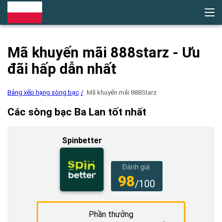
Bảng xếp hạng sòng bạc
Mã khuyến mãi 888starz - Ưu
Sòng bạc
Tiền thưởng
đãi hấp dẫn nhất
Thanh toán
Mã khuyến mãi
Đánh giá
Máy đánh bạc
Bảng xếp hạng sòng bạc
Mã khuyến mãi 888Starz
Trò chơi
Các sòng bạc Ba Lan tốt nhất
Spinbetter
Đánh giá:
98
/100
Phần thưởng