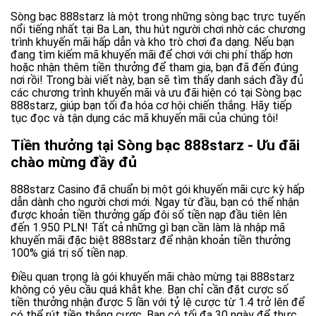
Sòng bạc 888starz là một trong những sòng bạc trực tuyến
nổi tiếng nhất tại Ba Lan, thu hút người chơi nhờ các chương
trình khuyến mãi hấp dẫn và kho trò chơi đa dạng. Nếu bạn
đang tìm kiếm mã khuyến mãi để chơi với chi phí thấp hơn
hoặc nhận thêm tiền thưởng để tham gia, bạn đã đến đúng
nơi rồi! Trong bài viết này, bạn sẽ tìm thấy danh sách đầy đủ
các chương trình khuyến mãi và ưu đãi hiện có tại Sòng bạc
888starz, giúp bạn tối đa hóa cơ hội chiến thắng. Hãy tiếp
tục đọc và tận dụng các mã khuyến mãi của chúng tôi!
Tiền thưởng tại Sòng bạc 888starz - Ưu đãi
chào mừng đầy đủ
888starz Casino đã chuẩn bị một gói khuyến mãi cực kỳ hấp
dẫn dành cho người chơi mới. Ngay từ đầu, bạn có thể nhận
được khoản tiền thưởng gấp đôi số tiền nạp đầu tiên lên
đến 1.950 PLN! Tất cả những gì bạn cần làm là nhập mã
khuyến mãi đặc biệt 888starz để nhận khoản tiền thưởng
100% giá trị số tiền nạp.
Điều quan trọng là gói khuyến mãi chào mừng tại 888starz
không có yêu cầu quá khắt khe. Bạn chỉ cần đặt cược số
tiền thưởng nhận được 5 lần với tỷ lệ cược từ 1.4 trở lên để
có thể rút tiền thắng cược. Bạn có tối đa 30 ngày để thực