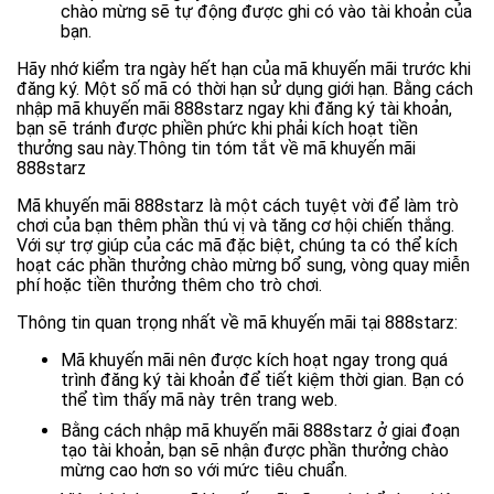
chào mừng sẽ tự động được ghi có vào tài khoản của
bạn.
Hãy nhớ kiểm tra ngày hết hạn của mã khuyến mãi trước khi
đăng ký. Một số mã có thời hạn sử dụng giới hạn. Bằng cách
nhập mã khuyến mãi 888starz ngay khi đăng ký tài khoản,
bạn sẽ tránh được phiền phức khi phải kích hoạt tiền
thưởng sau này.Thông tin tóm tắt về mã khuyến mãi
888starz
Mã khuyến mãi 888starz là một cách tuyệt vời để làm trò
chơi của bạn thêm phần thú vị và tăng cơ hội chiến thắng.
Với sự trợ giúp của các mã đặc biệt, chúng ta có thể kích
hoạt các phần thưởng chào mừng bổ sung, vòng quay miễn
phí hoặc tiền thưởng thêm cho trò chơi.
Thông tin quan trọng nhất về mã khuyến mãi tại 888starz:
Mã khuyến mãi nên được kích hoạt ngay trong quá
trình đăng ký tài khoản để tiết kiệm thời gian. Bạn có
thể tìm thấy mã này trên trang web.
Bằng cách nhập mã khuyến mãi 888starz ở giai đoạn
tạo tài khoản, bạn sẽ nhận được phần thưởng chào
mừng cao hơn so với mức tiêu chuẩn.