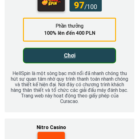
97
/100
Phần thưởng
100% lên đến 400 PLN
Chơi
HellSpin là một sòng bạc mới nổi đã nhanh chóng thu
hút sự quan tâm nhờ quy trình thanh toán nhanh chóng
và thiết kế hiện đại. Nơi đây có chương trình khách
hàng thân thiết và tổ chức các giải đấu máy đánh bạc.
Trang web này hoạt động theo giấy phép của
Curacao.
Nitro Casino