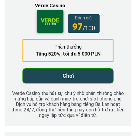
Verde Casino
Đánh giá:
97
/100
Phần thưởng
Tăng 520%, tối đa 5.000 PLN
Chơi
Verde Casino thu hút sự chú ý nhờ phần thưởng chào
mừng hấp dẫn và danh mục trò chơi slot phong phú.
Dịch vụ hỗ trợ khách hàng bằng tiếng Ba Lan hoạt
động 24/7, đồng thời nền tảng này còn hỗ trợ rút tiền
ngay lập tức qua ví điện tử.