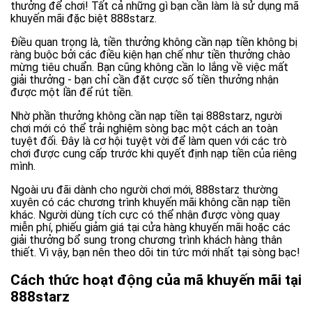
thưởng để chơi! Tất cả những gì bạn cần làm là sử dụng mã
khuyến mãi đặc biệt 888starz.
Điều quan trọng là, tiền thưởng không cần nạp tiền không bị
ràng buộc bởi các điều kiện hạn chế như tiền thưởng chào
mừng tiêu chuẩn. Bạn cũng không cần lo lắng về việc mất
giải thưởng - bạn chỉ cần đặt cược số tiền thưởng nhận
được một lần để rút tiền.
Nhờ phần thưởng không cần nạp tiền tại 888starz, người
chơi mới có thể trải nghiệm sòng bạc một cách an toàn
tuyệt đối. Đây là cơ hội tuyệt vời để làm quen với các trò
chơi được cung cấp trước khi quyết định nạp tiền của riêng
mình.
Ngoài ưu đãi dành cho người chơi mới, 888starz thường
xuyên có các chương trình khuyến mãi không cần nạp tiền
khác. Người dùng tích cực có thể nhận được vòng quay
miễn phí, phiếu giảm giá tại cửa hàng khuyến mãi hoặc các
giải thưởng bổ sung trong chương trình khách hàng thân
thiết. Vì vậy, bạn nên theo dõi tin tức mới nhất tại sòng bạc!
Cách thức hoạt động của mã khuyến mãi tại
888starz