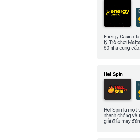
Energy Casino là
lý Trò chơi Malt
60 nhà cung cấp
HellSpin
HellSpin là một 
nhanh chóng và t
giải đấu máy đá