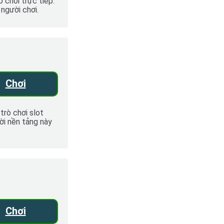
 chơi trực tiếp.
người chơi.
Chơi
rò chơi slot
ời nền tảng này
Chơi