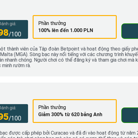
Phần thưởng
Đánh giá:
98
100% lên đến 1.000 PLN
/100
một thành viên của Tập đoàn Betpoint và hoạt động theo giấy p
 Malta (MGA). Sòng bạc này nổi tiếng với các chương trình khuy
án nhanh chóng. Người chơi có thể đăng ký và tham gia chơi mà k
c minh rườm rà.
Phần thưởng
Đánh giá:
95
Giảm 300% từ 620 bảng Anh
/100
g bạc được cấp phép bởi Curacao và đã đi vào hoạt động từ năm 