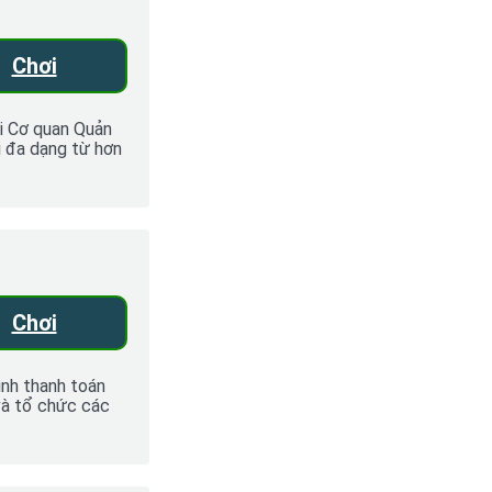
Chơi
ởi Cơ quan Quản
ơi đa dạng từ hơn
Chơi
ình thanh toán
 và tổ chức các