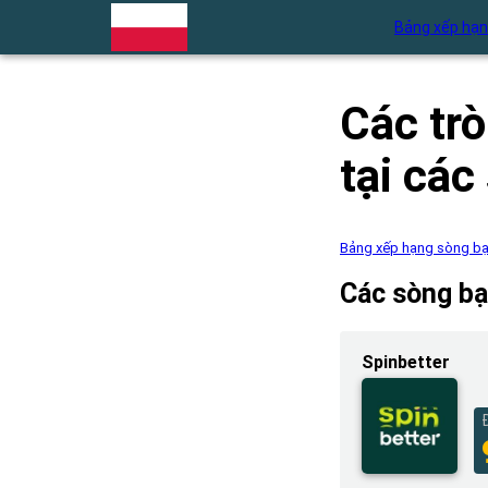
Bảng xếp hạn
Các trò
tại các
Bảng xếp hạng sòng b
Các sòng bạ
Spinbetter