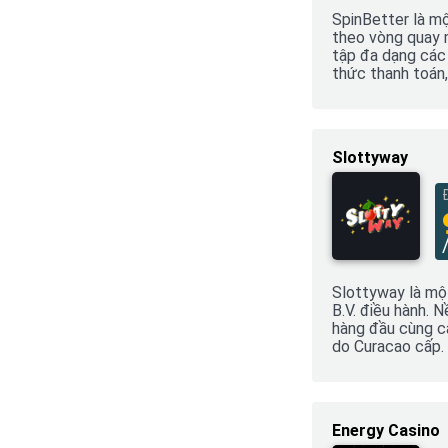
SpinBetter là m
theo vòng quay 
tập đa dạng các 
thức thanh toán,
Slottyway
Slottyway là mộ
B.V. điều hành. 
hàng đầu cùng c
do Curacao cấp.
Energy Casino