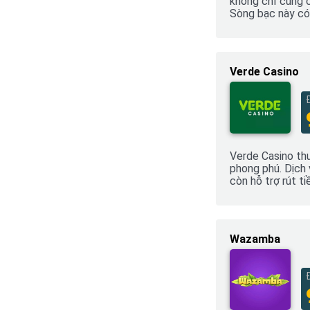
không chỉ cung c
Sòng bạc này có 
Verde Casino
Verde Casino th
phong phú. Dịch 
còn hỗ trợ rút ti
Wazamba