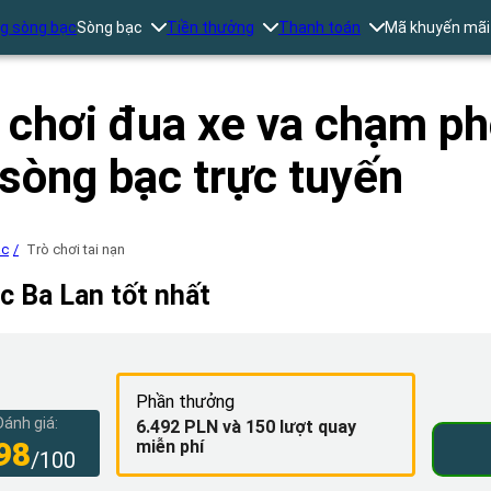
g sòng bạc
Sòng bạc
Tiền thưởng
Thanh toán
Mã khuyến mãi
 chơi đua xe va chạm ph
 sòng bạc trực tuyến
ạc
Trò chơi tai nạn
c Ba Lan tốt nhất
Phần thưởng
Đánh giá:
6.492 PLN và 150 lượt quay
98
miễn phí
/100