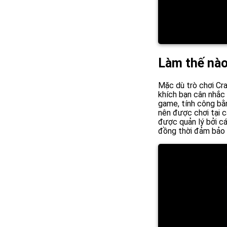
Làm thế nào
Mặc dù trò chơi Cr
khích bạn cân nhắc 
game, tính công bằn
nên được chơi tại 
được quản lý bởi c
đồng thời đảm bảo 