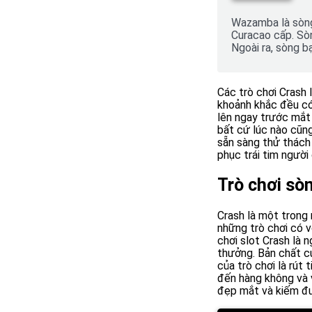
Wazamba là sòng
Curacao cấp. Sòn
Ngoài ra, sòng b
Các trò chơi Crash 
khoảnh khắc đều có 
lên ngay trước mắt 
bất cứ lúc nào cũng
sẵn sàng thử thách 
phục trái tim người
Trò chơi sòn
Crash là một trong 
những trò chơi có 
chơi slot Crash là 
thưởng. Bản chất củ
của trò chơi là rút
đến hàng không và v
đẹp mắt và kiếm đư