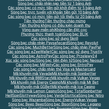
Sòng bạc chấp nhận nạp tiền từ 1 bảng Anh
Các sòng bạc có mức tiền gửi khởi điểm từ 5 bảng Anh
Sòng bạc trực tuyến với khoản tiền gửi 10 bảng Anh
Các sòng bạc có mức tiền gửi tối thiểu từ 20 bảng Anh
Tiền thưởng
Tiền thưởng chào mừng
Tiền thưởng không có điều kiện doanh thu
Vòng quay miễn phí
Không cần đặt cọc
Phương thức thanh toán
Sòng bạc BLIK
Các sòng bạc sử dụng Skrill
Sòng bạc chấp nhận Paysafecard
Sòng bạc Revolut
Các sòng bạc MuchBetter
Sòng bạc chấp nhận PayPal
Các sòng bạc eZeeWallet
Các sòng bạc sử dụng Trustly
Các sòng bạc AstroPay
Các sòng bạc Przelewy24
Xúc xắc sòng bạc
Sòng bạc tiền điện tử
Sòng bạc Neosurf
Các sòng bạc MiFinity
Các sòng bạc EntroPay
Các sòng bạc chấp nhận thẻ Visa và Mastercard
Mã khuyến mãi Vavada
Mã khuyến mãi Spinbetter
Mã khuyến mãi 888Starz
Mã khuyến mãi Vulkan Vegas
Mã khuyến mãi Energy Casino
Mã khuyến mãi Mr Bet
Mã khuyến mãi GGBet
Mã khuyến mãi Ice Casino
Mã khuyến mãi Lemon Casino
Sòng bạc Total
Spinbetter
HellSpin
Slottyway
Sòng bạc Verde
Slottica
Sòng bạc Nitro
Sòng bạc Wazamba
Sòng bạc Energy
Vulkan Vegas
Sòng bạc Beep Beep
Sòng bạc Bison
Sòng bạc Legiano
Sòng bạc Frumzi
Sòng bạc Royspins
Sòng bạc Bizzo