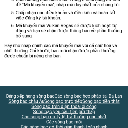
đề "Mã khuyến mãi", nhập mã duy nhất của chúng tôi.
Chấp nhận các điều khoản và điều kiện và hoàn tất
việc đăng ký tài khoản.
Mã khuyến mãi Vulkan Vegas sẽ được kích hoạt tự
động và bạn sẽ nhận được thông báo về phần thưởng
bổ sung.
Hãy nhớ nhập chính xác mã khuyến mãi với cả chữ hoa và
chữ thường. Chỉ khi đó, bạn mới nhận được phần thưởng
được chuẩn bị riêng cho bạn.
Bảng xếp hạng sòng bạc
Các sòng bạc hợp pháp tại Ba Lan
Sòng bạc châu Âu
Sòng bạc trực tiếp
Sòng bạc tiền thật
Sòng bạc trên điện thoại di động
Sòng bạc yêu cầu tiền gửi thấp
Các sòng bạc có tỷ lệ trả thưởng cao nhất
Các sòng bạc mới
Các sòng bạc có thời gian thanh toán nhanh