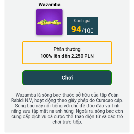
Wazamba
Đánh giá:
94
/100
Phần thưởng
100% lên đến 2.250 PLN
Chơi
Wazamba là sòng bạc thuộc sở hữu của tập đoàn
Rabidi N.V., hoạt động theo giấy phép do Curacao cấp.
Sòng bạc này nổi tiếng với chủ đề độc đáo và tính
năng sưu tập mặt nạ anh hùng. Ngoài ra, sòng bạc còn
cung cấp dịch vụ cá cược thể thao điện tử và các trò
chơi trực tiếp.