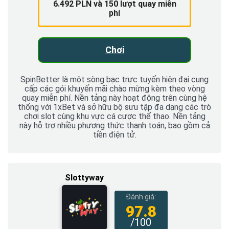
6.492 PLN và 150 lượt quay miễn
phí
Chơi
SpinBetter là một sòng bạc trực tuyến hiện đại cung
cấp các gói khuyến mãi chào mừng kèm theo vòng
quay miễn phí. Nền tảng này hoạt động trên cùng hệ
thống với 1xBet và sở hữu bộ sưu tập đa dạng các trò
chơi slot cùng khu vực cá cược thể thao. Nền tảng
này hỗ trợ nhiều phương thức thanh toán, bao gồm cả
tiền điện tử.
Slottyway
Đánh giá:
97.8
/100