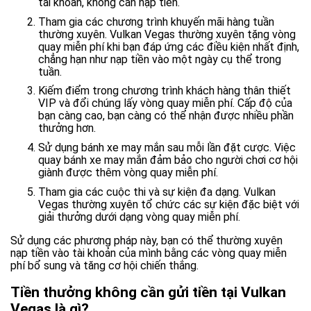
tài khoản, không cần nạp tiền.
Tham gia các chương trình khuyến mãi hàng tuần
thường xuyên. Vulkan Vegas thường xuyên tặng vòng
quay miễn phí khi bạn đáp ứng các điều kiện nhất định,
chẳng hạn như nạp tiền vào một ngày cụ thể trong
tuần.
Kiếm điểm trong chương trình khách hàng thân thiết
VIP và đổi chúng lấy vòng quay miễn phí. Cấp độ của
bạn càng cao, bạn càng có thể nhận được nhiều phần
thưởng hơn.
Sử dụng bánh xe may mắn sau mỗi lần đặt cược. Việc
quay bánh xe may mắn đảm bảo cho người chơi cơ hội
giành được thêm vòng quay miễn phí.
Tham gia các cuộc thi và sự kiện đa dạng. Vulkan
Vegas thường xuyên tổ chức các sự kiện đặc biệt với
giải thưởng dưới dạng vòng quay miễn phí.
Sử dụng các phương pháp này, bạn có thể thường xuyên
nạp tiền vào tài khoản của mình bằng các vòng quay miễn
phí bổ sung và tăng cơ hội chiến thắng.
Tiền thưởng không cần gửi tiền tại Vulkan
Vegas là gì?