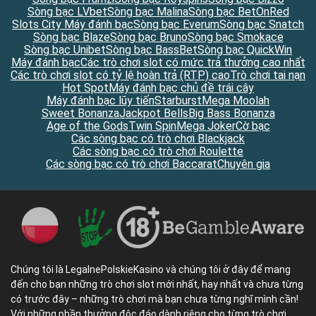
Sòng bạc LVbet
Sòng bạc Malina
Sòng bạc BetOnRed
Slots City Máy đánh bạc
Sòng bạc Everum
Sòng bạc Snatch
Sòng bạc Blaze
Sòng bạc Bruno
Sòng bạc Smokace
Sòng bạc Unibet
Sòng bạc BassBet
Sòng bạc QuickWin
Máy đánh bạc
Các trò chơi slot có mức trả thưởng cao nhất
Các trò chơi slot có tỷ lệ hoàn trả (RTP) cao
Trò chơi tai nạn
Hot Spot
Máy đánh bạc chủ đề trái cây
Máy đánh bạc lũy tiến
Starburst
Mega Moolah
Sweet Bonanza
Jackpot Bells
Big Bass Bonanza
Age of the Gods
Twin Spin
Mega Joker
Cờ bạc
Các sòng bạc có trò chơi Blackjack
Các sòng bạc có trò chơi Roulette
Các sòng bạc có trò chơi Baccarat
Chuyên gia
Chúng tôi là LegalnePolskieKasino và chúng tôi ở đây để mang
đến cho bạn những trò chơi slot mới nhất, hay nhất và chưa từng
có trước đây – những trò chơi mà bạn chưa từng nghĩ mình cần!
Với những phần thưởng độc đáo dành riêng cho từng trò chơi,