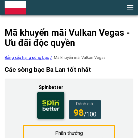
Bảng xếp hạng sòng bạc
Mã khuyến mãi Vulkan Vegas -
Sòng bạc
Tiền thưởng
Ưu đãi độc quyền
Thanh toán
Mã khuyến mãi
Đánh giá
Máy đánh bạc
Bảng xếp hạng sòng bạc
Mã khuyến mãi Vulkan Vegas
Trò chơi
Các sòng bạc Ba Lan tốt nhất
Spinbetter
Đánh giá:
98
/100
Phần thưởng