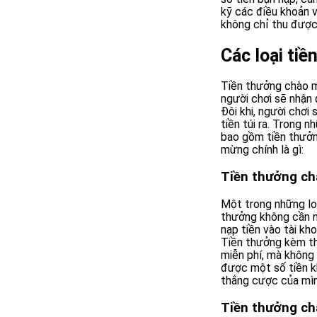
kỹ các điều khoản v
không chỉ thu được 
Các loại ti
Tiền thưởng chào m
người chơi sẽ nhận 
Đôi khi, người chơ
tiền túi ra. Trong 
bao gồm tiền thưởn
mừng chính là gì:
Tiền thưởng ch
Một trong những lo
thưởng không cần n
nạp tiền vào tài kh
Tiền thưởng kèm the
miễn phí, mà không 
được một số tiền k
thắng cược của mìn
Tiền thưởng ch