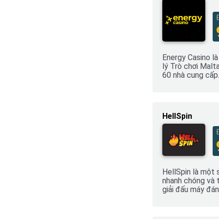
Energy Casino là
lý Trò chơi Malt
60 nhà cung cấp
HellSpin
HellSpin là một 
nhanh chóng và t
giải đấu máy đá