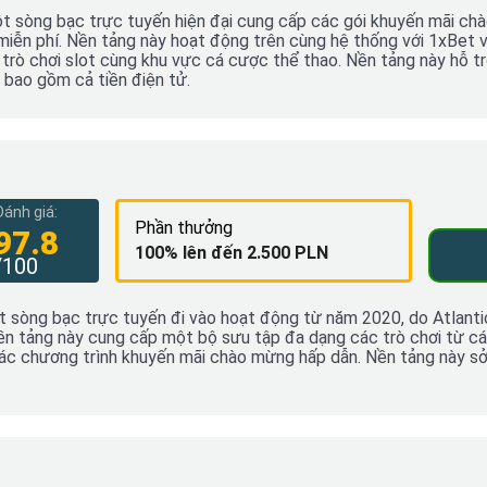
ột sòng bạc trực tuyến hiện đại cung cấp các gói khuyến mãi c
miễn phí. Nền tảng này hoạt động trên cùng hệ thống với 1xBet 
trò chơi slot cùng khu vực cá cược thể thao. Nền tảng này hỗ t
 bao gồm cả tiền điện tử.
Đánh giá:
Phần thưởng
97.8
100% lên đến 2.500 PLN
/100
t sòng bạc trực tuyến đi vào hoạt động từ năm 2020, do Atlan
Nền tảng này cung cấp một bộ sưu tập đa dạng các trò chơi từ c
ác chương trình khuyến mãi chào mừng hấp dẫn. Nền tảng này sở