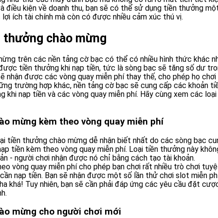
à điều kiện về doanh thu, bạn sẽ có thể sử dụng tiền thưởng một
lợi ích tài chính mà còn có được nhiều cảm xúc thú vị.
ền thưởng chào mừng
ừng trên các nền tảng cờ bạc có thể có nhiều hình thức khác n
được tiền thưởng khi nạp tiền, tức là sòng bạc sẽ tăng số dư tro
i sẽ nhận được các vòng quay miễn phí thay thế, cho phép họ chơ
những trường hợp khác, nền tảng cờ bạc sẽ cung cấp các khoản ti
g khi nạp tiền và các vòng quay miễn phí. Hãy cùng xem các loại
ào mừng kèm theo vòng quay miễn phí
ại tiền thưởng chào mừng dễ nhận biết nhất do các sòng bạc cun
ạp tiền kèm theo vòng quay miễn phí. Loại tiền thưởng này không
oản - người chơi nhận được nó chỉ bằng cách tạo tài khoản.
o vòng quay miễn phí cho phép bạn chơi rất nhiều trò chơi tuyệ
cần nạp tiền. Bạn sẽ nhận được một số lần thử chơi slot miễn phí
ha khá! Tuy nhiên, bạn sẽ cần phải đáp ứng các yêu cầu đặt cược
h.
ào mừng cho người chơi mới