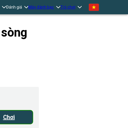
Đánh giá
Máy đánh bạc
Trò chơi
 sòng
Chơi