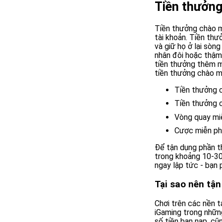
Tiền thưởng
Tiền thưởng chào m
tài khoản. Tiền thư
và giữ họ ở lại sòn
nhân đôi hoặc thậm
tiền thưởng thêm m
tiền thưởng chào m
Tiền thưởng c
Tiền thưởng c
Vòng quay mi
Cược miễn ph
Để tận dụng phần th
trong khoảng 10-30 
ngay lập tức - bạn
Tại sao nên tậ
Chơi trên các nền 
iGaming trong những
số tiền bạn nạp, c