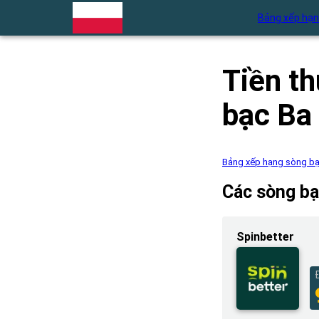
Bảng xếp hạn
Tiền t
bạc Ba
Bảng xếp hạng sòng b
Các sòng bạ
Spinbetter