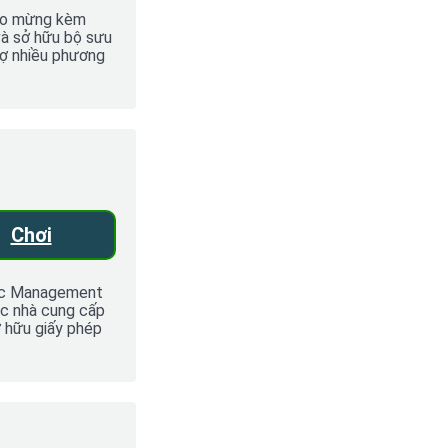
hào mừng kèm
và sở hữu bộ sưu
rợ nhiều phương
Chơi
tic Management
ác nhà cung cấp
 hữu giấy phép