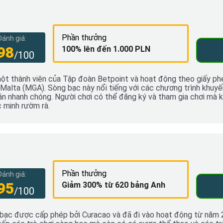
Phần thưởng
Đánh giá:
98
100% lên đến 1.000 PLN
/100
một thành viên của Tập đoàn Betpoint và hoạt động theo giấy p
 Malta (MGA). Sòng bạc này nổi tiếng với các chương trình khuy
án nhanh chóng. Người chơi có thể đăng ký và tham gia chơi mà k
c minh rườm rà.
Phần thưởng
Đánh giá:
95
Giảm 300% từ 620 bảng Anh
/100
g bạc được cấp phép bởi Curacao và đã đi vào hoạt động từ năm 