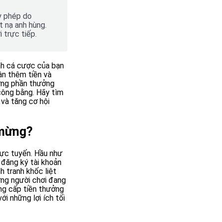
y phép do
t nạ anh hùng.
 trực tiếp.
nh cá cược của bạn
ận thêm tiền và
hững phần thưởng
công bằng. Hãy tìm
 và tăng cơ hội
 mừng?
rực tuyến. Hầu như
 đăng ký tài khoản
h tranh khốc liệt
ững người chơi đang
ng cấp tiền thưởng
i những lợi ích tối