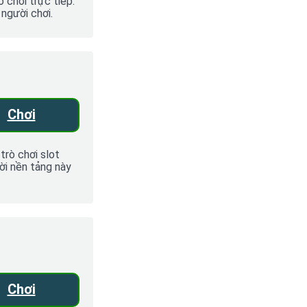
 chơi trực tiếp.
người chơi.
Chơi
rò chơi slot
ời nền tảng này
Chơi