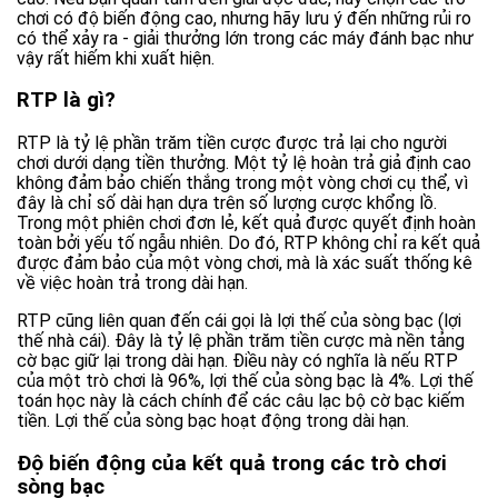
chơi có độ biến động cao, nhưng hãy lưu ý đến những rủi ro
có thể xảy ra - giải thưởng lớn trong các máy đánh bạc như
vậy rất hiếm khi xuất hiện.
RTP là gì?
RTP là tỷ lệ phần trăm tiền cược được trả lại cho người
chơi dưới dạng tiền thưởng. Một tỷ lệ hoàn trả giả định cao
không đảm bảo chiến thắng trong một vòng chơi cụ thể, vì
đây là chỉ số dài hạn dựa trên số lượng cược khổng lồ.
Trong một phiên chơi đơn lẻ, kết quả được quyết định hoàn
toàn bởi yếu tố ngẫu nhiên. Do đó, RTP không chỉ ra kết quả
được đảm bảo của một vòng chơi, mà là xác suất thống kê
về việc hoàn trả trong dài hạn.
RTP cũng liên quan đến cái gọi là lợi thế của sòng bạc (lợi
thế nhà cái). Đây là tỷ lệ phần trăm tiền cược mà nền tảng
cờ bạc giữ lại trong dài hạn. Điều này có nghĩa là nếu RTP
của một trò chơi là 96%, lợi thế của sòng bạc là 4%. Lợi thế
toán học này là cách chính để các câu lạc bộ cờ bạc kiếm
tiền. Lợi thế của sòng bạc hoạt động trong dài hạn.
Độ biến động của kết quả trong các trò chơi
sòng bạc