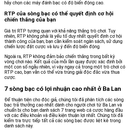
hãy chọn các máy đánh bạc có độ biến động cao.
RTP của sòng bạc có thể quyết định cơ hội
chiến thắng của bạn
Giá trị RTP tương quan với khả năng thắng trò chơi. Tuy
nhiên, RTP không phải là yếu tố duy nhất quyết định cơ hội
thành công của bạn; bạn cần kiểm soát ngân sách, sử dụng
chiến lược đặt cược và lưu ý đến độ biến động.
Ngoài ra, RTP không đảm bảo chiến thắng trong bất kỳ
vòng chơi nào. Kết quả của mỗi lần quay được xác định bởi
một con số ngẫu nhiên, vì vậy ngay cả trong một trò chơi có
RTP cao, bạn vẫn có thể vừa trúng giải độc đắc vừa thua
cược.
7 sòng bạc có lợi nhuận cao nhất ở Ba Lan
Để thuận tiện cho độc giả, chúng tôi đã phân tích các sòng
bạc trả thưởng cao nhất dành cho người chơi từ Ba Lan và
chuẩn bị cho bạn danh sách 7 trang web cá cược hàng đầu
với các điều khoản và điều kiện thuận lợi nhất. Chúng tôi đã
kiểm tra trực tiếp tất cả các sòng bạc được liệt kê trong
danh sách này.