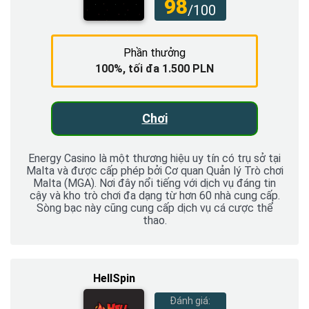
98
/100
Phần thưởng
100%, tối đa 1.500 PLN
Chơi
Energy Casino là một thương hiệu uy tín có trụ sở tại
Malta và được cấp phép bởi Cơ quan Quản lý Trò chơi
Malta (MGA). Nơi đây nổi tiếng với dịch vụ đáng tin
cậy và kho trò chơi đa dạng từ hơn 60 nhà cung cấp.
Sòng bạc này cũng cung cấp dịch vụ cá cược thể
thao.
HellSpin
Đánh giá: