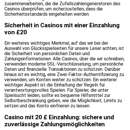
zusammenarbeiten, die die Zufallszahlengeneratoren des
Casinos überprüfen, um sicherzustellen, dass die
Sicherheitsstandards eingehalten werden.
Sicherheit in Casinos mit einer Einzahlung
von £20
Ein weiteres wichtiges Merkmal, auf das wir bei der
Auswahl von Glücksspielseiten für unsere Leser achten, ist
die Sicherheit von persönlichen Daten und
Zahlungsinformationen. Alle Casinos, über die wir schreiben,
verwenden moderne SSL-Verschlüsselung, um persönliche
Daten und finanzielle Transaktionen zu schützen. Darüber
hinaus ist es wichtig, eine Zwei-Faktor-Authentifizierung zu
verwenden, um Konten weiter zu schützen. Ein weiterer
wichtiger Aspekt ist die Einhaltung der Regeln für
verantwortungsvolles Spielen. Für Spieler, die unter
Spielsucht leiden, sollte es bequeme Hilfsmittel zur
Selbstbeschränkung geben, wie die Möglichkeit, Limits zu
setzen und das Konto einfrieren zu lassen.
Casino mit 20 £ Einzahlung: sichere und
zuverlässige Zahlungsmöglichkeiten