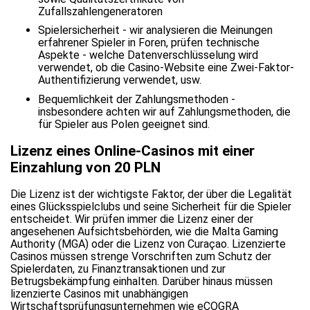
Zufallszahlengeneratoren
Spielersicherheit - wir analysieren die Meinungen
erfahrener Spieler in Foren, prüfen technische
Aspekte - welche Datenverschlüsselung wird
verwendet, ob die Casino-Website eine Zwei-Faktor-
Authentifizierung verwendet, usw.
Bequemlichkeit der Zahlungsmethoden -
insbesondere achten wir auf Zahlungsmethoden, die
für Spieler aus Polen geeignet sind.
Lizenz eines Online-Casinos mit einer
Einzahlung von 20 PLN
Die Lizenz ist der wichtigste Faktor, der über die Legalität
eines Glücksspielclubs und seine Sicherheit für die Spieler
entscheidet. Wir prüfen immer die Lizenz einer der
angesehenen Aufsichtsbehörden, wie die Malta Gaming
Authority (MGA) oder die Lizenz von Curaçao. Lizenzierte
Casinos müssen strenge Vorschriften zum Schutz der
Spielerdaten, zu Finanztransaktionen und zur
Betrugsbekämpfung einhalten. Darüber hinaus müssen
lizenzierte Casinos mit unabhängigen
Wirtschaftsprüfungsunternehmen wie eCOGRA