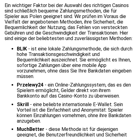
Ein wichtiger Faktor bei der Auswahl des richtigen Casinos
sind schließlich bequeme Zahlungsmethoden, die für
Spieler aus Polen geeignet sind. Wir prüfen im Voraus die
Vielfalt der angebotenen Methoden, ihre Sicherheit, die
Bequemlichkeit der Nutzung, das Fehlen von versteckten
Gebühren und die Geschwindigkeit der Transaktionen. Hier
sind einige der beliebtesten und zuverlässigsten Methoden:
BLIK
- ist eine lokale Zahlungsmethode, die sich durch
hohe Transaktionsgeschwindigkeit und
Bequemlichkeit auszeichnet. Sie ermöglicht es Ihnen,
sofortige Zahlungen über eine mobile App
vorzunehmen, ohne dass Sie Ihre Bankdaten eingeben
müssen.
Przelewy24
- ein Online-Zahlungssystem, das es den
Spielern ermöglicht, Gelder direkt von ihrem
Bankkonto auf das Casino-Konto zu überweisen.
Skrill
- eine beliebte internationale E-Wallet. Sein
Vorteil ist die Einfachheit und Anonymität: Spieler
können Einzahlungen vornehmen, ohne ihre Bankdaten
anzugeben.
MuchBetter
- diese Methode ist für diejenigen
geeignet, die Benutzerfreundlichkeit und Sicherheit