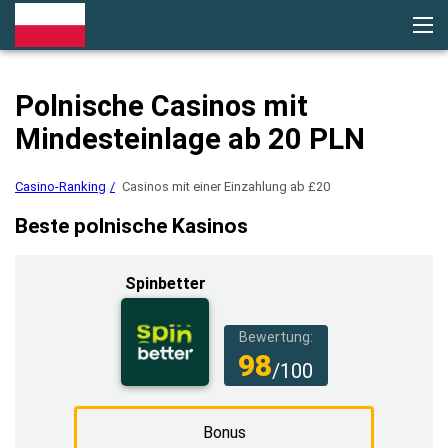
Casino-Ranking
Polnische Casinos mit
Kasino
Boni
Mindesteinlage ab 20 PLN
Zahlungen
Promo-Code
Bewertungen
Steckplätze
Casino-Ranking
Casinos mit einer Einzahlung ab £20
Spiele
Beste polnische Kasinos
Spinbetter
Bewertung:
98
/100
Bonus