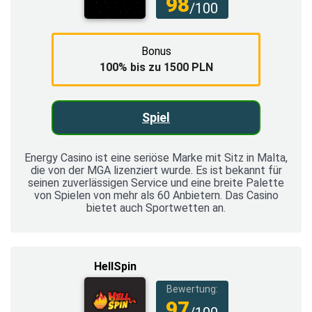
98
/100
Bonus
100% bis zu 1500 PLN
Spiel
Energy Casino ist eine seriöse Marke mit Sitz in Malta,
die von der MGA lizenziert wurde. Es ist bekannt für
seinen zuverlässigen Service und eine breite Palette
von Spielen von mehr als 60 Anbietern. Das Casino
bietet auch Sportwetten an.
HellSpin
Bewertung:
97