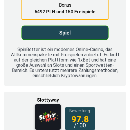
Bonus
6492 PLN und 150 Freispiele
Spiel
SpinBetter ist ein modernes Online-Casino, das
Willkommenspakete mit Freispielen anbietet. Es läuft
auf der gleichen Plattform wie 1xBet und hat eine
große Auswahl an Slots und einen Sportwetten-
Bereich. Es unterstützt mehrere Zahlungsmethoden,
einschließlich Kryptowährungen.
Slottyway
Bewertung:
97.8
/100