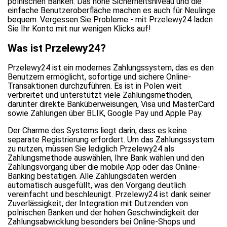
polnischen Banken. Das hohe Sicherheitsniveau und die
einfache Benutzeroberfläche machen es auch für Neulinge
bequem. Vergessen Sie Probleme - mit Przelewy24 laden
Sie Ihr Konto mit nur wenigen Klicks auf!
Was ist Przelewy24?
Przelewy24 ist ein modernes Zahlungssystem, das es den
Benutzern ermöglicht, sofortige und sichere Online-
Transaktionen durchzuführen. Es ist in Polen weit
verbreitet und unterstützt viele Zahlungsmethoden,
darunter direkte Banküberweisungen, Visa und MasterCard
sowie Zahlungen über BLIK, Google Pay und Apple Pay.
Der Charme des Systems liegt darin, dass es keine
separate Registrierung erfordert. Um das Zahlungssystem
zu nutzen, müssen Sie lediglich Przelewy24 als
Zahlungsmethode auswählen, Ihre Bank wählen und den
Zahlungsvorgang über die mobile App oder das Online-
Banking bestätigen. Alle Zahlungsdaten werden
automatisch ausgefüllt, was den Vorgang deutlich
vereinfacht und beschleunigt. Przelewy24 ist dank seiner
Zuverlässigkeit, der Integration mit Dutzenden von
polnischen Banken und der hohen Geschwindigkeit der
Zahlungsabwicklung besonders bei Online-Shops und