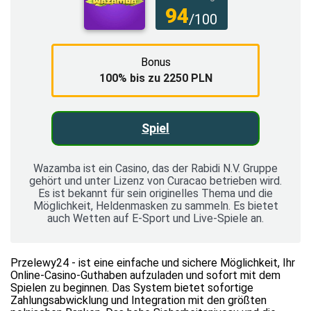
94
/100
Bonus
100% bis zu 2250 PLN
Spiel
Wazamba ist ein Casino, das der Rabidi N.V. Gruppe
gehört und unter Lizenz von Curacao betrieben wird.
Es ist bekannt für sein originelles Thema und die
Möglichkeit, Heldenmasken zu sammeln. Es bietet
auch Wetten auf E-Sport und Live-Spiele an.
Przelewy24 - ist eine einfache und sichere Möglichkeit, Ihr
Online-Casino-Guthaben aufzuladen und sofort mit dem
Spielen zu beginnen. Das System bietet sofortige
Zahlungsabwicklung und Integration mit den größten