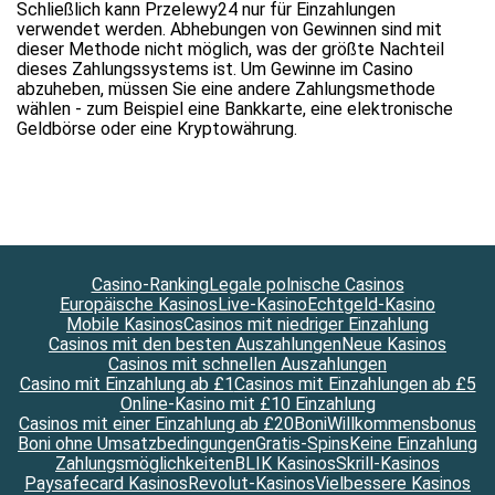
Schließlich kann Przelewy24 nur für Einzahlungen
verwendet werden. Abhebungen von Gewinnen sind mit
dieser Methode nicht möglich, was der größte Nachteil
dieses Zahlungssystems ist. Um Gewinne im Casino
abzuheben, müssen Sie eine andere Zahlungsmethode
wählen - zum Beispiel eine Bankkarte, eine elektronische
Geldbörse oder eine Kryptowährung.
Casino-Ranking
Legale polnische Casinos
Europäische Kasinos
Live-Kasino
Echtgeld-Kasino
Mobile Kasinos
Casinos mit niedriger Einzahlung
Casinos mit den besten Auszahlungen
Neue Kasinos
Casinos mit schnellen Auszahlungen
Casino mit Einzahlung ab £1
Casinos mit Einzahlungen ab £5
Online-Kasino mit £10 Einzahlung
Casinos mit einer Einzahlung ab £20
Boni
Willkommensbonus
Boni ohne Umsatzbedingungen
Gratis-Spins
Keine Einzahlung
Zahlungsmöglichkeiten
BLIK Kasinos
Skrill-Kasinos
Paysafecard Kasinos
Revolut-Kasinos
Vielbessere Kasinos