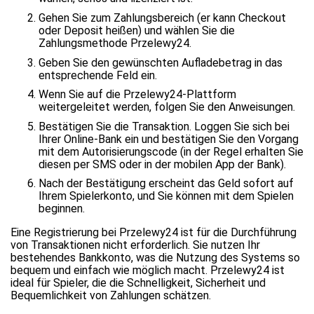
Gehen Sie zum Zahlungsbereich (er kann Checkout
oder Deposit heißen) und wählen Sie die
Zahlungsmethode Przelewy24.
Geben Sie den gewünschten Aufladebetrag in das
entsprechende Feld ein.
Wenn Sie auf die Przelewy24-Plattform
weitergeleitet werden, folgen Sie den Anweisungen.
Bestätigen Sie die Transaktion. Loggen Sie sich bei
Ihrer Online-Bank ein und bestätigen Sie den Vorgang
mit dem Autorisierungscode (in der Regel erhalten Sie
diesen per SMS oder in der mobilen App der Bank).
Nach der Bestätigung erscheint das Geld sofort auf
Ihrem Spielerkonto, und Sie können mit dem Spielen
beginnen.
Eine Registrierung bei Przelewy24 ist für die Durchführung
von Transaktionen nicht erforderlich. Sie nutzen Ihr
bestehendes Bankkonto, was die Nutzung des Systems so
bequem und einfach wie möglich macht. Przelewy24 ist
ideal für Spieler, die die Schnelligkeit, Sicherheit und
Bequemlichkeit von Zahlungen schätzen.