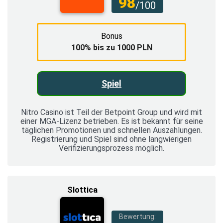
98
/100
Bonus
100% bis zu 1000 PLN
Spiel
Nitro Casino ist Teil der Betpoint Group und wird mit
einer MGA-Lizenz betrieben. Es ist bekannt für seine
täglichen Promotionen und schnellen Auszahlungen.
Registrierung und Spiel sind ohne langwierigen
Verifizierungsprozess möglich.
Slottica
Bewertung: