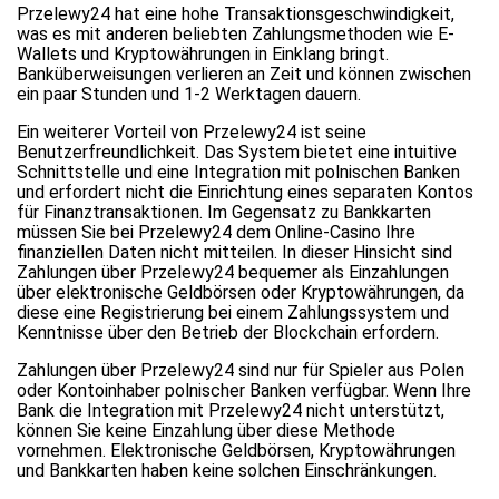
Przelewy24 hat eine hohe Transaktionsgeschwindigkeit,
was es mit anderen beliebten Zahlungsmethoden wie E-
Wallets und Kryptowährungen in Einklang bringt.
Banküberweisungen verlieren an Zeit und können zwischen
ein paar Stunden und 1-2 Werktagen dauern.
Ein weiterer Vorteil von Przelewy24 ist seine
Benutzerfreundlichkeit. Das System bietet eine intuitive
Schnittstelle und eine Integration mit polnischen Banken
und erfordert nicht die Einrichtung eines separaten Kontos
für Finanztransaktionen. Im Gegensatz zu Bankkarten
müssen Sie bei Przelewy24 dem Online-Casino Ihre
finanziellen Daten nicht mitteilen. In dieser Hinsicht sind
Zahlungen über Przelewy24 bequemer als Einzahlungen
über elektronische Geldbörsen oder Kryptowährungen, da
diese eine Registrierung bei einem Zahlungssystem und
Kenntnisse über den Betrieb der Blockchain erfordern.
Zahlungen über Przelewy24 sind nur für Spieler aus Polen
oder Kontoinhaber polnischer Banken verfügbar. Wenn Ihre
Bank die Integration mit Przelewy24 nicht unterstützt,
können Sie keine Einzahlung über diese Methode
vornehmen. Elektronische Geldbörsen, Kryptowährungen
und Bankkarten haben keine solchen Einschränkungen.