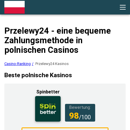
Casino-Ranking
Przelewy24 - eine bequeme
Kasino
Boni
Zahlungsmethode in
Zahlungen
Promo-Code
polnischen Casinos
Bewertungen
Steckplätze
Spiele
Casino-Ranking
Przelewy24 Kasinos
Beste polnische Kasinos
Spinbetter
Bewertung:
98
/100