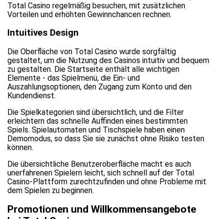
Total Casino regelmäßig besuchen, mit zusätzlichen
Vorteilen und erhöhten Gewinnchancen rechnen.
Intuitives Design
Die Oberfläche von Total Casino wurde sorgfältig
gestaltet, um die Nutzung des Casinos intuitiv und bequem
zu gestalten. Die Startseite enthält alle wichtigen
Elemente - das Spielmenü, die Ein- und
Auszahlungsoptionen, den Zugang zum Konto und den
Kundendienst.
Die Spielkategorien sind übersichtlich, und die Filter
erleichtern das schnelle Auffinden eines bestimmten
Spiels. Spielautomaten und Tischspiele haben einen
Demomodus, so dass Sie sie zunächst ohne Risiko testen
können.
Die übersichtliche Benutzeroberfläche macht es auch
unerfahrenen Spielern leicht, sich schnell auf der Total
Casino-Plattform zurechtzufinden und ohne Probleme mit
dem Spielen zu beginnen.
Promotionen und Willkommensangebote