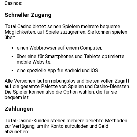
Casinos:
Schneller Zugang
Total Casino bietet seinen Spielern mehrere bequeme
Möglichkeiten, auf Spiele zuzugreifen. Sie können spielen
über:
einen Webbrowser auf einem Computer,
über eine für Smartphones und Tablets optimierte
mobile Website,
eine spezielle App für Android und iOS.
Alle Versionen laufen reibungslos und bieten vollen Zugriff
auf die gesamte Palette von Spielen und Casino-Diensten.
Die Spieler können also die Option wählen, die für sie
bequem ist.
Zahlungen
Total Casino-Kunden stehen mehrere beliebte Methoden
zur Verfügung, um ihr Konto aufzuladen und Geld
abzuheben: