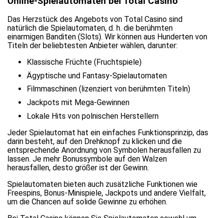
Online-Spielautomaten bei Total Casino
Das Herzstück des Angebots von Total Casino sind
natürlich die Spielautomaten, d. h. die berühmten
einarmigen Banditen (Slots). Wir können aus Hunderten von
Titeln der beliebtesten Anbieter wählen, darunter:
Klassische Früchte (Fruchtspiele)
Ägyptische und Fantasy-Spielautomaten
Filmmaschinen (lizenziert von berühmten Titeln)
Jackpots mit Mega-Gewinnen
Lokale Hits von polnischen Herstellern
Jeder Spielautomat hat ein einfaches Funktionsprinzip, das
darin besteht, auf den Drehknopf zu klicken und die
entsprechende Anordnung von Symbolen herausfallen zu
lassen. Je mehr Bonussymbole auf den Walzen
herausfallen, desto größer ist der Gewinn.
Spielautomaten bieten auch zusätzliche Funktionen wie
Freespins, Bonus-Minispiele, Jackpots und andere Vielfalt,
um die Chancen auf solide Gewinne zu erhöhen.