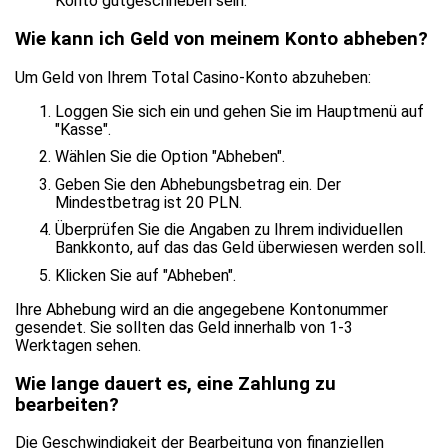
Konto gutgeschrieben sein.
Wie kann ich Geld von meinem Konto abheben?
Um Geld von Ihrem Total Casino-Konto abzuheben:
Loggen Sie sich ein und gehen Sie im Hauptmenü auf
"Kasse".
Wählen Sie die Option "Abheben".
Geben Sie den Abhebungsbetrag ein. Der
Mindestbetrag ist 20 PLN.
Überprüfen Sie die Angaben zu Ihrem individuellen
Bankkonto, auf das das Geld überwiesen werden soll.
Klicken Sie auf "Abheben".
Ihre Abhebung wird an die angegebene Kontonummer
gesendet. Sie sollten das Geld innerhalb von 1-3
Werktagen sehen.
Wie lange dauert es, eine Zahlung zu
bearbeiten?
Die Geschwindigkeit der Bearbeitung von finanziellen