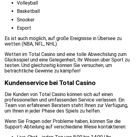
Volleyball
Basketball
Snooker
Esport
Es ist auch möglich, auf große Ereignisse in Übersee zu
wetten (NBA, NFL, NHL).
Wetten im Total Casino sind eine tolle Abwechslung zum
Glücksspiel und eine Gelegenheit, Ihr Wissen über Sport zu
testen. Und gleichzeitig können Sie versuchen, um
beträchtliche Gewinne zu kämpfen!
Kundenservice bei Total Casino
Die Kunden von Total Casino können sich auf einen
professionellen und umfassenden Service verlassen. Ein
Team von erfahrenen Beratern steht Ihnen zur Verfügung,
um Ihnen in jeder Phase des Spiels zu helfen.
Wenn Sie Fragen oder Probleme haben, können Sie die
Support-Abteilung auf verschiedene Weise kontaktieren: