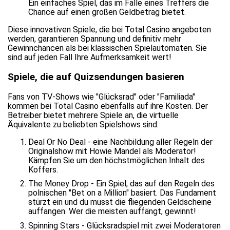
Ein einfaches Spiel, das im Falle eines Treffers die
Chance auf einen großen Geldbetrag bietet.
Diese innovativen Spiele, die bei Total Casino angeboten
werden, garantieren Spannung und definitiv mehr
Gewinnchancen als bei klassischen Spielautomaten. Sie
sind auf jeden Fall Ihre Aufmerksamkeit wert!
Spiele, die auf Quizsendungen basieren
Fans von TV-Shows wie "Glücksrad" oder "Familiada"
kommen bei Total Casino ebenfalls auf ihre Kosten. Der
Betreiber bietet mehrere Spiele an, die virtuelle
Äquivalente zu beliebten Spielshows sind:
Deal Or No Deal - eine Nachbildung aller Regeln der
Originalshow mit Howie Mandel als Moderator!
Kämpfen Sie um den höchstmöglichen Inhalt des
Koffers.
The Money Drop - Ein Spiel, das auf den Regeln des
polnischen "Bet on a Million" basiert. Das Fundament
stürzt ein und du musst die fliegenden Geldscheine
auffangen. Wer die meisten auffängt, gewinnt!
Spinning Stars - Glücksradspiel mit zwei Moderatoren