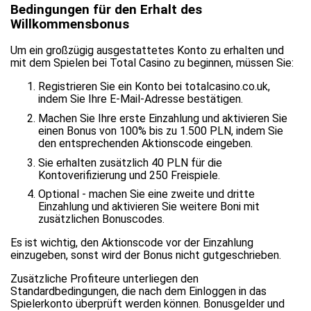
Bedingungen für den Erhalt des
Willkommensbonus
Um ein großzügig ausgestattetes Konto zu erhalten und
mit dem Spielen bei Total Casino zu beginnen, müssen Sie:
Registrieren Sie ein Konto bei totalcasino.co.uk,
indem Sie Ihre E-Mail-Adresse bestätigen.
Machen Sie Ihre erste Einzahlung und aktivieren Sie
einen Bonus von 100% bis zu 1.500 PLN, indem Sie
den entsprechenden Aktionscode eingeben.
Sie erhalten zusätzlich 40 PLN für die
Kontoverifizierung und 250 Freispiele.
Optional - machen Sie eine zweite und dritte
Einzahlung und aktivieren Sie weitere Boni mit
zusätzlichen Bonuscodes.
Es ist wichtig, den Aktionscode vor der Einzahlung
einzugeben, sonst wird der Bonus nicht gutgeschrieben.
Zusätzliche Profiteure unterliegen den
Standardbedingungen, die nach dem Einloggen in das
Spielerkonto überprüft werden können. Bonusgelder und