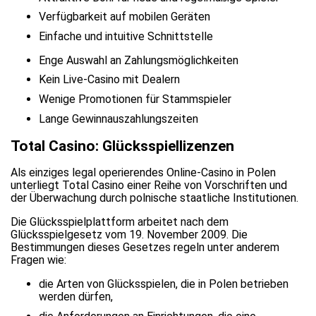
Verfügbarkeit auf mobilen Geräten
Einfache und intuitive Schnittstelle
Enge Auswahl an Zahlungsmöglichkeiten
Kein Live-Casino mit Dealern
Wenige Promotionen für Stammspieler
Lange Gewinnauszahlungszeiten
Total Casino: Glücksspiellizenzen
Als einziges legal operierendes Online-Casino in Polen
unterliegt Total Casino einer Reihe von Vorschriften und
der Überwachung durch polnische staatliche Institutionen.
Die Glücksspielplattform arbeitet nach dem
Glücksspielgesetz vom 19. November 2009. Die
Bestimmungen dieses Gesetzes regeln unter anderem
Fragen wie:
die Arten von Glücksspielen, die in Polen betrieben
werden dürfen,