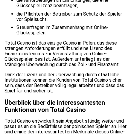
die Anforderungen an Einrichtungen, die eine
Glücksspiellizenz beantragen,
die Pflichten der Betreiber zum Schutz der Spieler
vor Spielsucht,
Steuerfragen im Zusammenhang mit Online-
Glücksspielen.
Total Casino ist das einzige Casino in Polen, das diese
strengen Anforderungen erfüllt und eine Lizenz des
Finanzministeriums zur Veranstaltung von Online-
Glücksspielen besitzt. Außerdem unterliegt es der
ständigen Überwachung durch das Zoll- und Finanzamt.
Dank der Lizenz und der Überwachung durch staatliche
Institutionen können die Kunden von Total Casino sicher
sein, dass der Betreiber völlig legal arbeitet und dass das
Spiel fair und sicher ist.
Überblick über die interessantesten
Funktionen von Total Casino
Total Casino entwickelt sein Angebot ständig weiter und
passt es an die Bedürfnisse der polnischen Spieler an. Hier
sind einige der interessantesten Merkmale dieses Online-