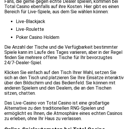
Fans, die gerne gegen echte Dealer spielen, kommen bei
Total Casino ebenfalls auf ihre Kosten. Hier gibt es einen
Bereich für Live-Spiele, aus dem Sie wählen können:
Live-Blackjack
Live-Roulette
Poker Casino Holdem
Die Anzahl der Tische und die Verfügbarkeit bestimmter
Spiele kann im Laufe des Tages variieren, aber in der Regel
finden Sie mehrere offene Tische für Ihr bevorzugtes
24/7-Dealer-Spiel.
Klicken Sie einfach auf den Tisch Ihrer Wahl, setzen Sie
sich an den Tisch und platzieren Sie Ihre Einsätze interaktiv
über den Bildschirm und das Bedienfeld. Sie können mit
anderen Spielern und den Dealern, die an den Tischen
sitzen, chatten.
Das Live-Casino von Total Casino ist eine großartige
Alternative zu den traditionellen RNG-Spielen und
ermöglicht es Ihnen, die Atmosphäre eines echten Casinos
zu erleben, ohne Ihr Haus zu verlassen.