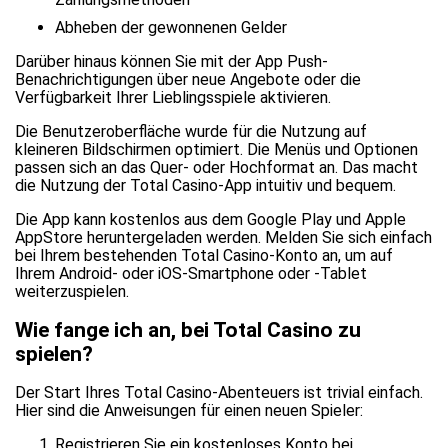
Abheben der gewonnenen Gelder
Darüber hinaus können Sie mit der App Push-
Benachrichtigungen über neue Angebote oder die
Verfügbarkeit Ihrer Lieblingsspiele aktivieren.
Die Benutzeroberfläche wurde für die Nutzung auf
kleineren Bildschirmen optimiert. Die Menüs und Optionen
passen sich an das Quer- oder Hochformat an. Das macht
die Nutzung der Total Casino-App intuitiv und bequem.
Die App kann kostenlos aus dem Google Play und Apple
AppStore heruntergeladen werden. Melden Sie sich einfach
bei Ihrem bestehenden Total Casino-Konto an, um auf
Ihrem Android- oder iOS-Smartphone oder -Tablet
weiterzuspielen.
Wie fange ich an, bei Total Casino zu
spielen?
Der Start Ihres Total Casino-Abenteuers ist trivial einfach.
Hier sind die Anweisungen für einen neuen Spieler:
Registrieren Sie ein kostenloses Konto bei