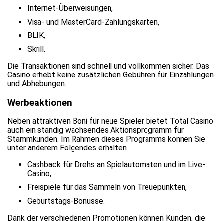
Internet-Überweisungen,
Visa- und MasterCard-Zahlungskarten,
BLIK,
Skrill.
Die Transaktionen sind schnell und vollkommen sicher. Das
Casino erhebt keine zusätzlichen Gebühren für Einzahlungen
und Abhebungen.
Werbeaktionen
Neben attraktiven Boni für neue Spieler bietet Total Casino
auch ein ständig wachsendes Aktionsprogramm für
Stammkunden. Im Rahmen dieses Programms können Sie
unter anderem Folgendes erhalten
Cashback für Drehs an Spielautomaten und im Live-
Casino,
Freispiele für das Sammeln von Treuepunkten,
Geburtstags-Bonusse.
Dank der verschiedenen Promotionen können Kunden, die