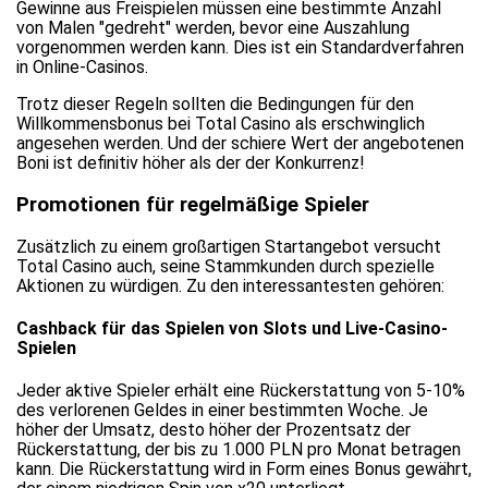
Gewinne aus Freispielen müssen eine bestimmte Anzahl
von Malen "gedreht" werden, bevor eine Auszahlung
vorgenommen werden kann. Dies ist ein Standardverfahren
in Online-Casinos.
Trotz dieser Regeln sollten die Bedingungen für den
Willkommensbonus bei Total Casino als erschwinglich
angesehen werden. Und der schiere Wert der angebotenen
Boni ist definitiv höher als der der Konkurrenz!
Promotionen für regelmäßige Spieler
Zusätzlich zu einem großartigen Startangebot versucht
Total Casino auch, seine Stammkunden durch spezielle
Aktionen zu würdigen. Zu den interessantesten gehören:
Cashback für das Spielen von Slots und Live-Casino-
Spielen
Jeder aktive Spieler erhält eine Rückerstattung von 5-10%
des verlorenen Geldes in einer bestimmten Woche. Je
höher der Umsatz, desto höher der Prozentsatz der
Rückerstattung, der bis zu 1.000 PLN pro Monat betragen
kann. Die Rückerstattung wird in Form eines Bonus gewährt,