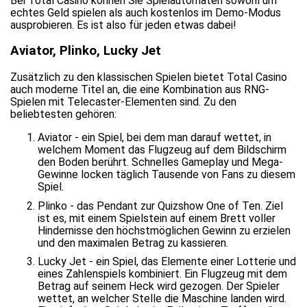
Bei Total Casino können Sie Spielautomaten sowohl um
echtes Geld spielen als auch kostenlos im Demo-Modus
ausprobieren. Es ist also für jeden etwas dabei!
Aviator, Plinko, Lucky Jet
Zusätzlich zu den klassischen Spielen bietet Total Casino
auch moderne Titel an, die eine Kombination aus RNG-
Spielen mit Telecaster-Elementen sind. Zu den
beliebtesten gehören:
Aviator - ein Spiel, bei dem man darauf wettet, in
welchem Moment das Flugzeug auf dem Bildschirm
den Boden berührt. Schnelles Gameplay und Mega-
Gewinne locken täglich Tausende von Fans zu diesem
Spiel.
Plinko - das Pendant zur Quizshow One of Ten. Ziel
ist es, mit einem Spielstein auf einem Brett voller
Hindernisse den höchstmöglichen Gewinn zu erzielen
und den maximalen Betrag zu kassieren.
Lucky Jet - ein Spiel, das Elemente einer Lotterie und
eines Zahlenspiels kombiniert. Ein Flugzeug mit dem
Betrag auf seinem Heck wird gezogen. Der Spieler
wettet, an welcher Stelle die Maschine landen wird.