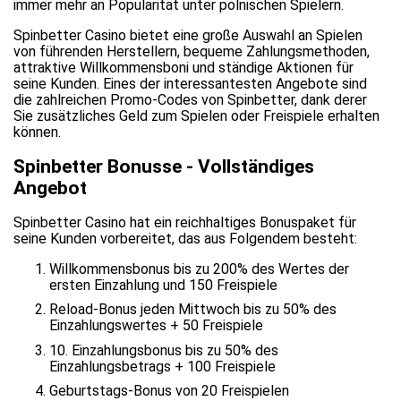
immer mehr an Popularität unter polnischen Spielern.
Spinbetter Casino bietet eine große Auswahl an Spielen
von führenden Herstellern, bequeme Zahlungsmethoden,
attraktive Willkommensboni und ständige Aktionen für
seine Kunden. Eines der interessantesten Angebote sind
die zahlreichen Promo-Codes von Spinbetter, dank derer
Sie zusätzliches Geld zum Spielen oder Freispiele erhalten
können.
Spinbetter Bonusse - Vollständiges
Angebot
Spinbetter Casino hat ein reichhaltiges Bonuspaket für
seine Kunden vorbereitet, das aus Folgendem besteht:
Willkommensbonus bis zu 200% des Wertes der
ersten Einzahlung und 150 Freispiele
Reload-Bonus jeden Mittwoch bis zu 50% des
Einzahlungswertes + 50 Freispiele
10. Einzahlungsbonus bis zu 50% des
Einzahlungsbetrags + 100 Freispiele
Geburtstags-Bonus von 20 Freispielen