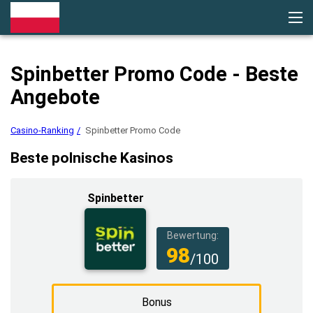
Casino-Ranking
Spinbetter Promo Code - Beste
Kasino
Boni
Angebote
Zahlungen
Promo-Code
Bewertungen
Steckplätze
Casino-Ranking
Spinbetter Promo Code
Spiele
Beste polnische Kasinos
Spinbetter
Bewertung:
98
/100
Bonus