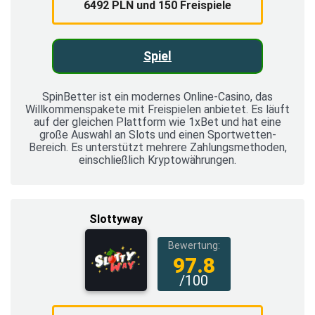
6492 PLN und 150 Freispiele
Spiel
SpinBetter ist ein modernes Online-Casino, das
Willkommenspakete mit Freispielen anbietet. Es läuft
auf der gleichen Plattform wie 1xBet und hat eine
große Auswahl an Slots und einen Sportwetten-
Bereich. Es unterstützt mehrere Zahlungsmethoden,
einschließlich Kryptowährungen.
Slottyway
Bewertung:
97.8
/100