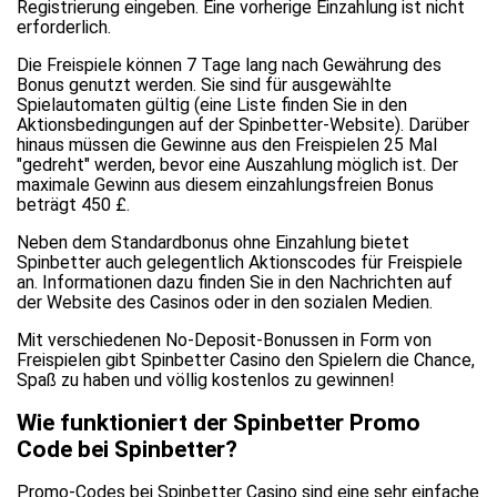
Registrierung eingeben. Eine vorherige Einzahlung ist nicht
erforderlich.
Die Freispiele können 7 Tage lang nach Gewährung des
Bonus genutzt werden. Sie sind für ausgewählte
Spielautomaten gültig (eine Liste finden Sie in den
Aktionsbedingungen auf der Spinbetter-Website). Darüber
hinaus müssen die Gewinne aus den Freispielen 25 Mal
"gedreht" werden, bevor eine Auszahlung möglich ist. Der
maximale Gewinn aus diesem einzahlungsfreien Bonus
beträgt 450 £.
Neben dem Standardbonus ohne Einzahlung bietet
Spinbetter auch gelegentlich Aktionscodes für Freispiele
an. Informationen dazu finden Sie in den Nachrichten auf
der Website des Casinos oder in den sozialen Medien.
Mit verschiedenen No-Deposit-Bonussen in Form von
Freispielen gibt Spinbetter Casino den Spielern die Chance,
Spaß zu haben und völlig kostenlos zu gewinnen!
Wie funktioniert der Spinbetter Promo
Code bei Spinbetter?
Promo-Codes bei Spinbetter Casino sind eine sehr einfache