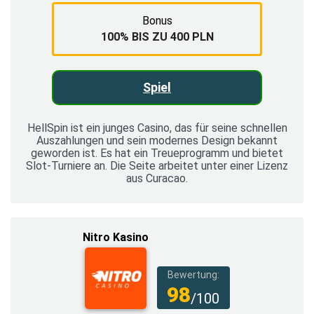
Bonus
100% BIS ZU 400 PLN
Spiel
HellSpin ist ein junges Casino, das für seine schnellen
Auszahlungen und sein modernes Design bekannt
geworden ist. Es hat ein Treueprogramm und bietet
Slot-Turniere an. Die Seite arbeitet unter einer Lizenz
aus Curacao.
Nitro Kasino
Bewertung:
98
/100