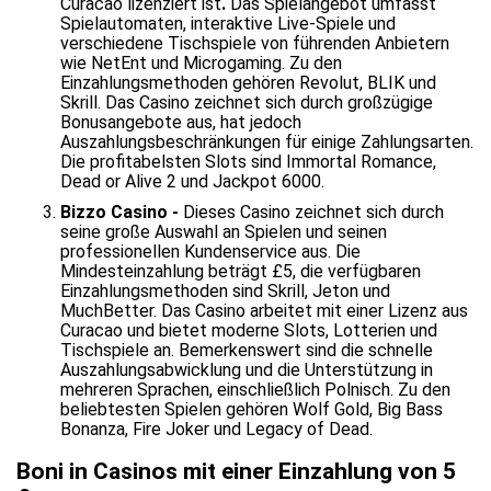
Curacao lizenziert ist
.
Das Spielangebot umfasst
Spielautomaten, interaktive Live-Spiele und
verschiedene Tischspiele von führenden Anbietern
wie NetEnt und Microgaming. Zu den
Einzahlungsmethoden gehören Revolut, BLIK und
Skrill. Das Casino zeichnet sich durch großzügige
Bonusangebote aus, hat jedoch
Auszahlungsbeschränkungen für einige Zahlungsarten.
Die profitabelsten Slots sind Immortal Romance,
Dead or Alive 2 und Jackpot 6000.
Bizzo Casino -
Dieses Casino zeichnet sich durch
seine große Auswahl an Spielen und seinen
professionellen Kundenservice aus. Die
Mindesteinzahlung beträgt £5, die verfügbaren
Einzahlungsmethoden sind Skrill, Jeton und
MuchBetter. Das Casino arbeitet mit einer Lizenz aus
Curacao und bietet moderne Slots, Lotterien und
Tischspiele an. Bemerkenswert sind die schnelle
Auszahlungsabwicklung und die Unterstützung in
mehreren Sprachen, einschließlich Polnisch. Zu den
beliebtesten Spielen gehören Wolf Gold, Big Bass
Bonanza, Fire Joker und Legacy of Dead.
Boni in Casinos mit einer Einzahlung von 5