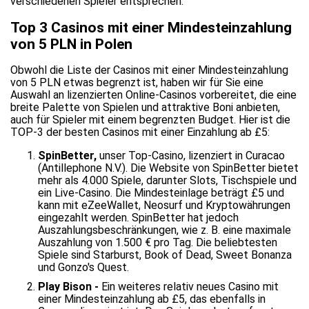
verschiedenen Spieler entsprechen.
Top 3 Casinos mit einer Mindesteinzahlung
von 5 PLN in Polen
Obwohl die Liste der Casinos mit einer Mindesteinzahlung
von 5 PLN etwas begrenzt ist, haben wir für Sie eine
Auswahl an lizenzierten Online-Casinos vorbereitet, die eine
breite Palette von Spielen und attraktive Boni anbieten,
auch für Spieler mit einem begrenzten Budget. Hier ist die
TOP-3 der besten Casinos mit einer Einzahlung ab £5:
SpinBetter,
unser Top-Casino, lizenziert in Curacao
(Antillephone N.V.). Die Website von SpinBetter bietet
mehr als 4.000 Spiele, darunter Slots, Tischspiele und
ein Live-Casino. Die Mindesteinlage beträgt £5 und
kann mit eZeeWallet, Neosurf und Kryptowährungen
eingezahlt werden. SpinBetter hat jedoch
Auszahlungsbeschränkungen, wie z. B. eine maximale
Auszahlung von 1.500 € pro Tag. Die beliebtesten
Spiele sind Starburst, Book of Dead, Sweet Bonanza
und Gonzo's Quest.
Play Bison -
Ein weiteres relativ neues Casino mit
einer Mindesteinzahlung ab £5, das ebenfalls in