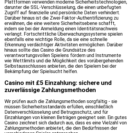
Plattformen verwenden moderne Sicherheitstechnologien,
darunter die SSL-Verschlüsselung, die einen unbefugten
Zugriff auf finanzielle und persönliche Daten verhindert.
Darüber hinaus ist die Zwei-Faktor-Authentifizierung zu
erwähnen, die eine weitere Sicherheitsebene schafft,
indem sie bei der Anmeldung einen Identitätsnachweis
verlangt. Fortschrittliche Überwachungssysteme spielen
ebenfalls eine wichtige Rolle, da sie eine schnelle
Erkennung verdächtiger Aktivitäten ermöglichen. Darüber
hinaus sollte das Casino die Grundsätze des
verantwortungsvollen Spielens fördern und Instrumente
wie Wettlimits und die Möglichkeit des vorübergehenden
Selbstausschlusses anbieten, die den Spielern bei der
Bekämpfung der Spielsucht helfen.
Casino mit £5 Einzahlung: sichere und
zuverlässige Zahlungsmethoden
Wir prüfen auch die Zahlungsmethoden sorgfältig - sie
müssen Sicherheitsstandards erfüllen, einschließlich
Datenverschlüsselung und Betrugsschutz, und für
Einzahlungen von kleinen Beträgen geeignet sein. Ein gutes
Casino zeichnet sich dadurch aus, dass es eine Vielzahl von
Zahlungsmethoden anbietet, die den Bedürfnissen der