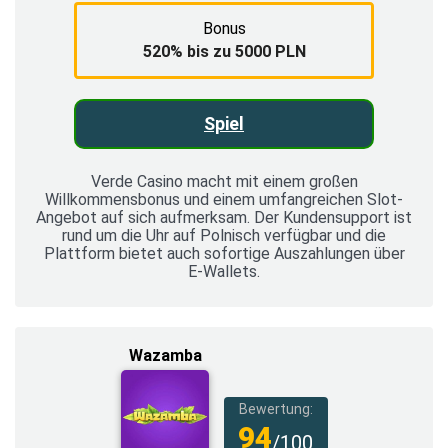
Bonus
520% bis zu 5000 PLN
Spiel
Verde Casino macht mit einem großen
Willkommensbonus und einem umfangreichen Slot-
Angebot auf sich aufmerksam. Der Kundensupport ist
rund um die Uhr auf Polnisch verfügbar und die
Plattform bietet auch sofortige Auszahlungen über
E-Wallets.
Wazamba
Bewertung:
94
/100