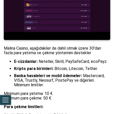
Malina Casino, aşağıdakiler de dahil olmak üzere 30'dan
fazla para yatırma ve çekme yöntemini destekler
E-cüzdanlar:
Neteller, Skrill, PaySafeCard, ecoPayz.
Kripto para birimleri:
Bitcoin, Litecoin, Tether.
Banka havaleleri ve mobil ödemeler:
Mastercard,
VISA, Trustly, Neosurf, PostePay ve diğerleri.
Minimum limitler:
Minimum para yatırma: 10 €.
Minimum para çekme: 50 €.
Para çekme limitleri: