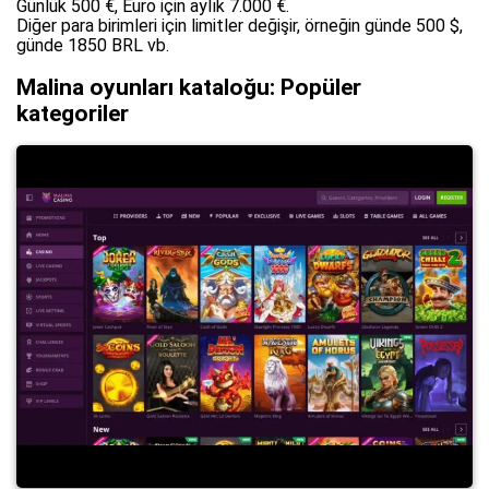
Günlük 500 €, Euro için aylık 7.000 €.
Diğer para birimleri için limitler değişir, örneğin günde 500 $,
günde 1850 BRL vb.
Malina oyunları kataloğu: Popüler
kategoriler