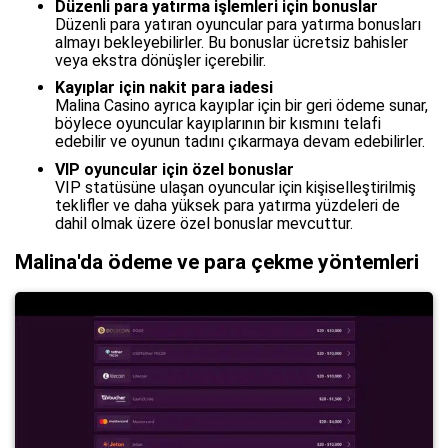
Düzenli para yatırma işlemleri için bonuslar
Düzenli para yatıran oyuncular para yatırma bonusları
almayı bekleyebilirler. Bu bonuslar ücretsiz bahisler
veya ekstra dönüşler içerebilir.
Kayıplar için nakit para iadesi
Malina Casino ayrıca kayıplar için bir geri ödeme sunar,
böylece oyuncular kayıplarının bir kısmını telafi
edebilir ve oyunun tadını çıkarmaya devam edebilirler.
VIP oyuncular için özel bonuslar
VIP statüsüne ulaşan oyuncular için kişiselleştirilmiş
teklifler ve daha yüksek para yatırma yüzdeleri de
dahil olmak üzere özel bonuslar mevcuttur.
Malina'da ödeme ve para çekme yöntemleri