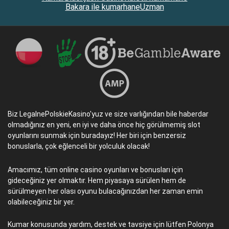
Bakara ile kumarhane
Uzman
Biz LegalnePolskieKasino'yuz ve size varlığından bile haberdar
olmadığınız en yeni, en iyi ve daha önce hiç görülmemiş slot
oyunlarını sunmak için buradayız! Her biri için benzersiz
bonuslarla, çok eğlenceli bir yolculuk olacak!
Amacımız, tüm online casino oyunları ve bonusları için
gideceğiniz yer olmaktır. Hem piyasaya sürülen hem de
sürülmeyen her olası oyunu bulacağınızdan her zaman emin
olabileceğiniz bir yer.
Kumar konusunda yardım, destek ve tavsiye için lütfen Polonya