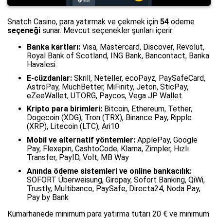
Snatch Casino, para yatırmak ve çekmek için
54
ödeme
seçeneği
sunar. Mevcut seçenekler şunları içerir:
Banka kartları:
Visa, Mastercard, Discover, Revolut,
Royal Bank of Scotland, ING Bank, Bancontact, Banka
Havalesi.
E-cüzdanlar:
Skrill, Neteller, ecoPayz, PaySafeCard,
AstroPay, MuchBetter, MiFinity, Jeton, SticPay,
eZeeWallet, UTORG, Paycos, Vega JP Wallet.
Kripto para birimleri:
Bitcoin, Ethereum, Tether,
Dogecoin (XDG), Tron (TRX), Binance Pay, Ripple
(XRP), Litecoin (LTC), Ari10
Mobil ve alternatif yöntemler:
ApplePay, Google
Pay, Flexepin, CashtoCode, Klarna, Zimpler, Hızlı
Transfer, PayID, Volt, MB Way
Anında ödeme sistemleri ve online bankacılık:
SOFORT Überweisung, Giropay, Sofort Banking, QiWi,
Trustly, Multibanco, PaySafe, Directa24, Noda Pay,
Pay by Bank
Kumarhanede minimum para yatırma tutarı 20 € ve minimum