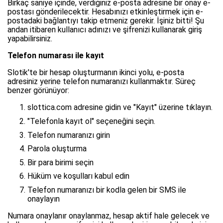
Birkaç saniye içinde, verdiğiniz e-posta adresine bir onay e-
postası gönderilecektir. Hesabınızı etkinleştirmek için e-
postadaki bağlantıyı takip etmeniz gerekir. İşiniz bitti! Şu
andan itibaren kullanıcı adınızı ve şifrenizi kullanarak giriş
yapabilirsiniz.
Telefon numarası ile kayıt
Slotik'te bir hesap oluşturmanın ikinci yolu, e-posta
adresiniz yerine telefon numaranızı kullanmaktır. Süreç
benzer görünüyor:
slottica.com adresine gidin ve "Kayıt" üzerine tıklayın.
"Telefonla kayıt ol" seçeneğini seçin.
Telefon numaranızı girin
Parola oluşturma
Bir para birimi seçin
Hüküm ve koşulları kabul edin
Telefon numaranızı bir kodla gelen bir SMS ile
onaylayın
Numara onaylanır onaylanmaz, hesap aktif hale gelecek ve