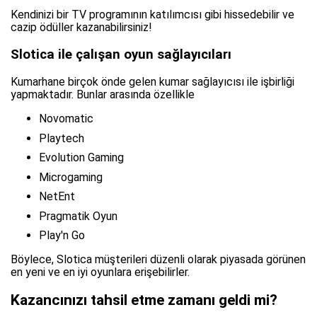
Kendinizi bir TV programının katılımcısı gibi hissedebilir ve
cazip ödüller kazanabilirsiniz!
Slotica ile çalışan oyun sağlayıcıları
Kumarhane birçok önde gelen kumar sağlayıcısı ile işbirliği
yapmaktadır. Bunlar arasında özellikle
Novomatic
Playtech
Evolution Gaming
Microgaming
NetEnt
Pragmatik Oyun
Play'n Go
Böylece, Slotica müşterileri düzenli olarak piyasada görünen
en yeni ve en iyi oyunlara erişebilirler.
Kazancınızı tahsil etme zamanı geldi mi?