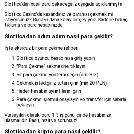
Slottica'dan nasıl para çekeceğiniz aşağıda açıklanmıştır
Slottica Casino'da kazandınız ve paranızı çekmek mi
istiyorsunuz? Bundan daha kolay bir şey yok! Sadece birkaç
tıklama ve para hesabınızda.
Slottica'dan adım adım nasıl para çekilir?
İşte eksiksiz bir para çekme rehberi:
Slottica oyuncu hesabınıza giriş yapın
"Para Çekme" sekmesine tıklayın.
Bir para çekme yöntemi seçin (örn. Blik)
Çekmek istediğiniz tutarı girin (min 20 PLN)
Hedef hesabın ayrıntılarını girin
Para çekme işlemini onaylayın ve transfer için sabırla
bekleyin.
Varsayılan olarak, para 1-3 iş günü içinde hesabınıza
ulaşmalıdır. Basit, hızlı ve sorunsuz!
Slottica'dan kripto para nasıl çekilir?