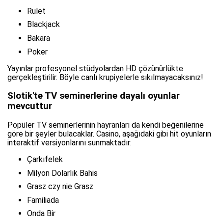
Rulet
Blackjack
Bakara
Poker
Yayınlar profesyonel stüdyolardan HD çözünürlükte
gerçekleştirilir. Böyle canlı krupiyelerle sıkılmayacaksınız!
Slotik'te TV seminerlerine dayalı oyunlar
mevcuttur
Popüler TV seminerlerinin hayranları da kendi beğenilerine
göre bir şeyler bulacaklar. Casino, aşağıdaki gibi hit oyunların
interaktif versiyonlarını sunmaktadır:
Çarkıfelek
Milyon Dolarlık Bahis
Grasz czy nie Grasz
Familiada
Onda Bir