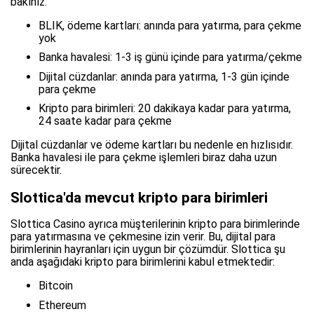
bakınız:
BLIK, ödeme kartları: anında para yatırma, para çekme
yok
Banka havalesi: 1-3 iş günü içinde para yatırma/çekme
Dijital cüzdanlar: anında para yatırma, 1-3 gün içinde
para çekme
Kripto para birimleri: 20 dakikaya kadar para yatırma,
24 saate kadar para çekme
Dijital cüzdanlar ve ödeme kartları bu nedenle en hızlısıdır.
Banka havalesi ile para çekme işlemleri biraz daha uzun
sürecektir.
Slottica'da mevcut kripto para birimleri
Slottica Casino ayrıca müşterilerinin kripto para birimlerinde
para yatırmasına ve çekmesine izin verir. Bu, dijital para
birimlerinin hayranları için uygun bir çözümdür. Slottica şu
anda aşağıdaki kripto para birimlerini kabul etmektedir:
Bitcoin
Ethereum