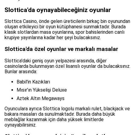
Slottica'da oynayabileceğiniz oyunlar
Slottica Casino, önde gelen üreticilerin birkaç bin oyunundan
oluşan etkileyici bir oyun kütüphanesi sunmaktadır. Burada
klasik slotlardan masa oyunlarına, spor bahislerinden canlı
krupiye yayınlarına kadar her şeyi bulacaksınız.
Slottica'da özel oyunlar ve markalı masalar
Slottica'daki geniş oyun yelpazesi arasında, diğer
casinolarda bulunmayan özel lisanslı oyunlar da bulacaksınız.
Bunlar arasında:
Babil'in Kazıkları
Mısır'ın Yükselişi Deluxe
Aztek Altın Megaways
Oyunculara ayrıca Slottica logolu markalı rulet, blackjack ve
bakara masaları da sunulmaktadır. Burada daha büyük
meblağlar kazanmak için daha yüksek limitlerde
oynayabilirsiniz.