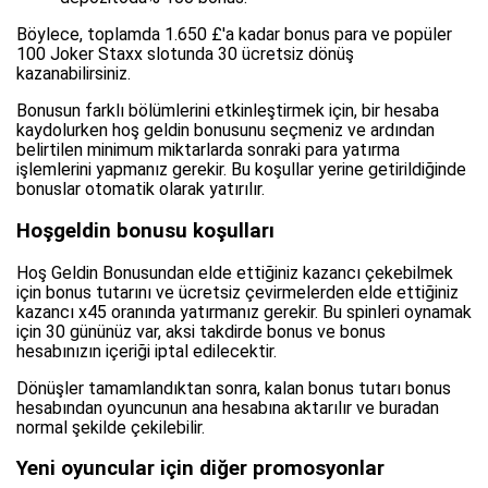
Böylece, toplamda 1.650 £'a kadar bonus para ve popüler
100 Joker Staxx slotunda 30 ücretsiz dönüş
kazanabilirsiniz.
Bonusun farklı bölümlerini etkinleştirmek için, bir hesaba
kaydolurken hoş geldin bonusunu seçmeniz ve ardından
belirtilen minimum miktarlarda sonraki para yatırma
işlemlerini yapmanız gerekir. Bu koşullar yerine getirildiğinde
bonuslar otomatik olarak yatırılır.
Hoşgeldin bonusu koşulları
Hoş Geldin Bonusundan elde ettiğiniz kazancı çekebilmek
için bonus tutarını ve ücretsiz çevirmelerden elde ettiğiniz
kazancı x45 oranında yatırmanız gerekir. Bu spinleri oynamak
için 30 gününüz var, aksi takdirde bonus ve bonus
hesabınızın içeriği iptal edilecektir.
Dönüşler tamamlandıktan sonra, kalan bonus tutarı bonus
hesabından oyuncunun ana hesabına aktarılır ve buradan
normal şekilde çekilebilir.
Yeni oyuncular için diğer promosyonlar