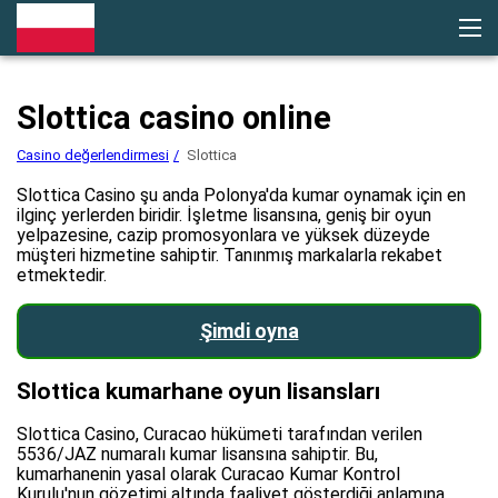
Casino değerlendirmesi
Slottica casino online
Kumarhane
Bonuslar
Ödemeler
Casino değerlendirmesi
Slottica
Promosyon kodu
Yorumlar.
Slottica Casino şu anda Polonya'da kumar oynamak için en
Slotlar
ilginç yerlerden biridir. İşletme lisansına, geniş bir oyun
Oyunlar
yelpazesine, cazip promosyonlara ve yüksek düzeyde
müşteri hizmetine sahiptir. Tanınmış markalarla rekabet
etmektedir.
Şimdi oyna
Slottica kumarhane oyun lisansları
Slottica Casino, Curacao hükümeti tarafından verilen
5536/JAZ numaralı kumar lisansına sahiptir. Bu,
kumarhanenin yasal olarak Curacao Kumar Kontrol
Kurulu'nun gözetimi altında faaliyet gösterdiği anlamına