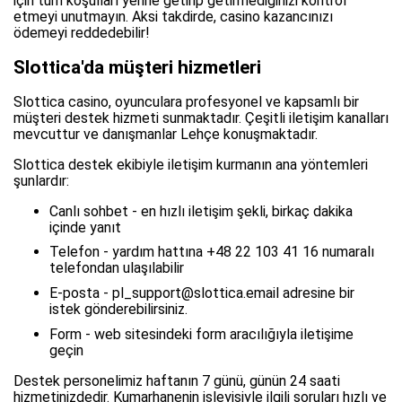
için tüm koşulları yerine getirip getirmediğinizi kontrol
etmeyi unutmayın. Aksi takdirde, casino kazancınızı
ödemeyi reddedebilir!
Slottica'da müşteri hizmetleri
Slottica casino, oyunculara profesyonel ve kapsamlı bir
müşteri destek hizmeti sunmaktadır. Çeşitli iletişim kanalları
mevcuttur ve danışmanlar Lehçe konuşmaktadır.
Slottica destek ekibiyle iletişim kurmanın ana yöntemleri
şunlardır:
Canlı sohbet - en hızlı iletişim şekli, birkaç dakika
içinde yanıt
Telefon - yardım hattına +48 22 103 41 16 numaralı
telefondan ulaşılabilir
E-posta - pl_support@slottica.email adresine bir
istek gönderebilirsiniz.
Form - web sitesindeki form aracılığıyla iletişime
geçin
Destek personelimiz haftanın 7 günü, günün 24 saati
hizmetinizdedir. Kumarhanenin işleyişiyle ilgili soruları hızlı ve