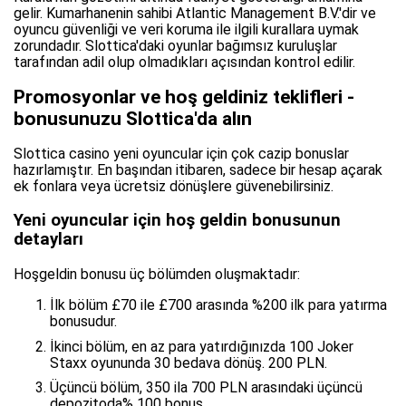
gelir. Kumarhanenin sahibi Atlantic Management B.V.'dir ve
oyuncu güvenliği ve veri koruma ile ilgili kurallara uymak
zorundadır. Slottica'daki oyunlar bağımsız kuruluşlar
tarafından adil olup olmadıkları açısından kontrol edilir.
Promosyonlar ve hoş geldiniz teklifleri -
bonusunuzu Slottica'da alın
Slottica casino yeni oyuncular için çok cazip bonuslar
hazırlamıştır. En başından itibaren, sadece bir hesap açarak
ek fonlara veya ücretsiz dönüşlere güvenebilirsiniz.
Yeni oyuncular için hoş geldin bonusunun
detayları
Hoşgeldin bonusu üç bölümden oluşmaktadır:
İlk bölüm £70 ile £700 arasında %200 ilk para yatırma
bonusudur.
İkinci bölüm, en az para yatırdığınızda 100 Joker
Staxx oyununda 30 bedava dönüş. 200 PLN.
Üçüncü bölüm, 350 ila 700 PLN arasındaki üçüncü
depozitoda% 100 bonus.