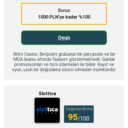
Bonus
1000 PLN'ye kadar %100
Oyun
Nitro Casino, Betpoint grubunun bir parçasıdır ve bir
MGA lisansı altında faaliyet göstermektedir. Günlük
promosyonları ve hızlı ödemeleri ile bilinir. Kayıt ve
oyun, uzun bir doğrulama süreci olmadan mümkündür.
Slottica
Değerlendirme:
95
/100