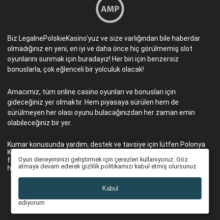
Biz LegalnePolskieKasino'yuz ve size varlığından bile haberdar
olmadığınız en yeni, en iyi ve daha önce hiç görülmemiş slot
oyunlarını sunmak için buradayız! Her biri için benzersiz
bonuslarla, çok eğlenceli bir yolculuk olacak!
Amacımız, tüm online casino oyunları ve bonusları için
gideceğiniz yer olmaktır. Hem piyasaya sürülen hem de
sürülmeyen her olası oyunu bulacağınızdan her zaman emin
olabileceğiniz bir yer.
Kumar konusunda yardım, destek ve tavsiye için lütfen Polonya
Kumar Operatörleri Birliği ile telefonla veya çevrimiçi kumar
Oyun deneyiminizi geliştirmek için çerezleri kullanıyoruz. Göz
faaliyetlerinizi kontrol etmenizi ve sınırlandırmanızı sağlayacak
atmaya devam ederek gizlilik politikamızı kabul etmiş olursunuz
hizmetleri ziyaret ederek çevrimiçi olarak iletişime geçin.
Email:
info@legalnepolskiekasyno.com
©
Kabul
https://legalnepolskiekasyno.com/
ediyorum