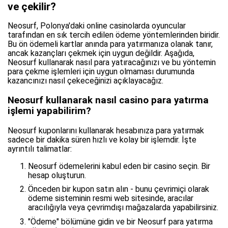
ve çekilir?
Neosurf, Polonya'daki online casinolarda oyuncular
tarafından en sık tercih edilen ödeme yöntemlerinden biridir.
Bu ön ödemeli kartlar anında para yatırmanıza olanak tanır,
ancak kazançları çekmek için uygun değildir. Aşağıda,
Neosurf kullanarak nasıl para yatıracağınızı ve bu yöntemin
para çekme işlemleri için uygun olmaması durumunda
kazancınızı nasıl çekeceğinizi açıklayacağız.
Neosurf kullanarak nasıl casino para yatırma
işlemi yapabilirim?
Neosurf kuponlarını kullanarak hesabınıza para yatırmak
sadece bir dakika süren hızlı ve kolay bir işlemdir. İşte
ayrıntılı talimatlar:
Neosurf ödemelerini kabul eden bir casino seçin. Bir
hesap oluşturun.
Önceden bir kupon satın alın - bunu çevrimiçi olarak
ödeme sisteminin resmi web sitesinde, aracılar
aracılığıyla veya çevrimdışı mağazalarda yapabilirsiniz.
"Ödeme" bölümüne gidin ve bir Neosurf para yatırma