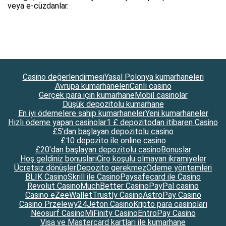
veya e-cüzdanlar.
Casino değerlendirmesi
Yasal Polonya kumarhaneleri
Avrupa kumarhaneleri
Canlı casino
Gerçek para için kumarhane
Mobil casinolar
Düşük depozitolu kumarhane
En iyi ödemelere sahip kumarhaneler
Yeni kumarhaneler
Hızlı ödeme yapan casinolar
1 £ depozitodan itibaren Casino
£5'dan başlayan depozitolu casino
£10 depozito ile online casino
£20'dan başlayan depozitolu casino
Bonuslar
Hoş geldiniz bonusları
Ciro koşulu olmayan ikramiyeler
Ücretsiz dönüşler
Depozito gerekmez
Ödeme yöntemleri
BLIK Casino
Skrill ile Casino
Paysafecard ile Casino
Revolut Casino
MuchBetter Casino
PayPal casino
Casino eZeeWallet
Trustly Casino
AstroPay Casino
Casino Przelewy24
Jeton Casino
Kripto para casinoları
Neosurf Casino
MiFinity Casino
EntroPay Casino
Visa ve Mastercard kartları ile kumarhane