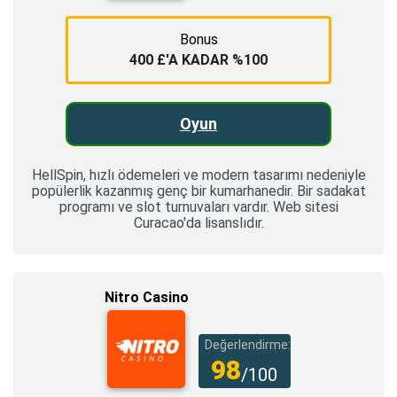
Bonus
400 £'A KADAR %100
Oyun
HellSpin, hızlı ödemeleri ve modern tasarımı nedeniyle
popülerlik kazanmış genç bir kumarhanedir. Bir sadakat
programı ve slot turnuvaları vardır. Web sitesi
Curacao'da lisanslıdır.
Nitro Casino
Değerlendirme:
98
/100