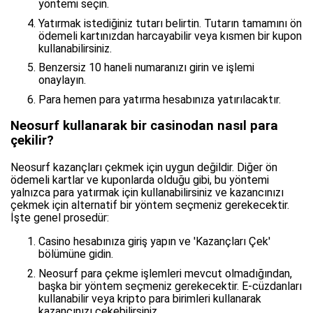
yöntemi seçin.
Yatırmak istediğiniz tutarı belirtin. Tutarın tamamını ön
ödemeli kartınızdan harcayabilir veya kısmen bir kupon
kullanabilirsiniz.
Benzersiz 10 haneli numaranızı girin ve işlemi
onaylayın.
Para hemen para yatırma hesabınıza yatırılacaktır.
Neosurf kullanarak bir casinodan nasıl para
çekilir?
Neosurf kazançları çekmek için uygun değildir. Diğer ön
ödemeli kartlar ve kuponlarda olduğu gibi, bu yöntemi
yalnızca para yatırmak için kullanabilirsiniz ve kazancınızı
çekmek için alternatif bir yöntem seçmeniz gerekecektir.
İşte genel prosedür:
Casino hesabınıza giriş yapın ve 'Kazançları Çek'
bölümüne gidin.
Neosurf para çekme işlemleri mevcut olmadığından,
başka bir yöntem seçmeniz gerekecektir. E-cüzdanları
kullanabilir veya kripto para birimleri kullanarak
kazancınızı çekebilirsiniz.