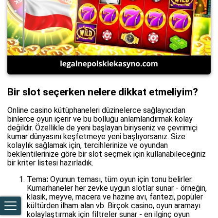
Bir slot seçerken nelere dikkat etmeliyim?
Online casino kütüphaneleri düzinelerce sağlayıcıdan
binlerce oyun içerir ve bu bolluğu anlamlandırmak kolay
değildir. Özellikle de yeni başlayan biriyseniz ve çevrimiçi
kumar dünyasını keşfetmeye yeni başlıyorsanız. Size
kolaylık sağlamak için, tercihlerinize ve oyundan
beklentilerinize göre bir slot seçmek için kullanabileceğiniz
bir kriter listesi hazırladık.
Tema
:
Oyunun teması, tüm oyun için tonu belirler.
Kumarhaneler her zevke uygun slotlar sunar - örneğin,
klasik, meyve, macera ve hazine avı, fantezi, popüler
kültürden ilham alan vb. Birçok casino, oyun aramayı
kolaylaştırmak için filtreler sunar - en ilginç oyun