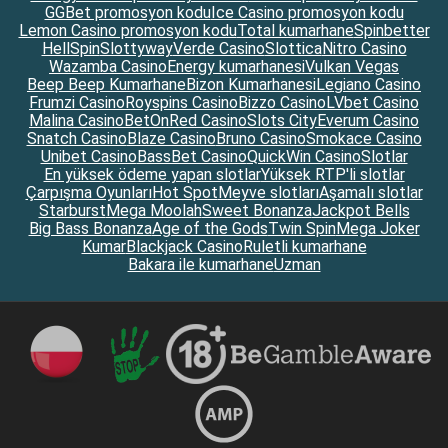
GGBet promosyon kodu
Ice Casino promosyon kodu
Lemon Casino promosyon kodu
Total kumarhane
Spinbetter
HellSpin
Slottyway
Verde Casino
Slottica
Nitro Casino
Wazamba Casino
Energy kumarhanesi
Vulkan Vegas
Beep Beep Kumarhane
Bizon Kumarhanesi
Legiano Casino
Frumzi Casino
Royspins Casino
Bizzo Casino
LVbet Casino
Malina Casino
BetOnRed Casino
Slots City
Everum Casino
Snatch Casino
Blaze Casino
Bruno Casino
Smokace Casino
Unibet Casino
BassBet Casino
QuickWin Casino
Slotlar
En yüksek ödeme yapan slotlar
Yüksek RTP'li slotlar
Çarpışma Oyunları
Hot Spot
Meyve slotları
Aşamalı slotlar
Starburst
Mega Moolah
Sweet Bonanza
Jackpot Bells
Big Bass Bonanza
Age of the Gods
Twin Spin
Mega Joker
Kumar
Blackjack Casino
Ruletli kumarhane
Bakara ile kumarhane
Uzman