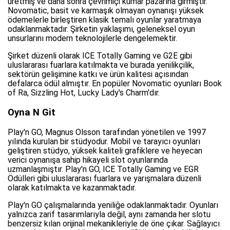
üretmiş ve daha sonra çevrimiçi kumar pazarına girmiştir.
Novomatic, basit ve karmaşık olmayan oynanışı yüksek
ödemelerle birleştiren klasik temalı oyunlar yaratmaya
odaklanmaktadır. Şirketin yaklaşımı, geleneksel oyun
unsurlarını modern teknolojilerle dengelemektir.
Şirket düzenli olarak ICE Totally Gaming ve G2E gibi
uluslararası fuarlara katılmakta ve burada yenilikçilik,
sektörün gelişimine katkı ve ürün kalitesi açısından
defalarca ödül almıştır. En popüler Novomatic oyunları Book
of Ra, Sizzling Hot, Lucky Lady's Charm'dır.
Oyna N Git
Play'n GO, Magnus Olsson tarafından yönetilen ve 1997
yılında kurulan bir stüdyodur. Mobil ve tarayıcı oyunları
geliştiren stüdyo, yüksek kaliteli grafiklere ve heyecan
verici oynanışa sahip hikayeli slot oyunlarında
uzmanlaşmıştır. Play'n GO, ICE Totally Gaming ve EGR
Ödülleri gibi uluslararası fuarlara ve yarışmalara düzenli
olarak katılmakta ve kazanmaktadır.
Play'n GO çalışmalarında yeniliğe odaklanmaktadır. Oyunları
yalnızca zarif tasarımlarıyla değil, aynı zamanda her slotu
benzersiz kılan orijinal mekanikleriyle de öne çıkar. Sağlayıcı