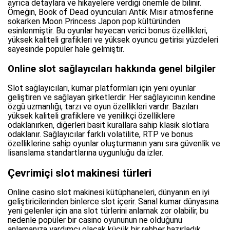
ayrıca detaylara ve hikayelere verdiği önemle de bilinir.
Örneğin, Book of Dead oyuncuları Antik Mısır atmosferine
sokarken Moon Princess Japon pop kültüründen
esinlenmiştir. Bu oyunlar heyecan verici bonus özellikleri,
yüksek kaliteli grafikleri ve yüksek oyuncu getirisi yüzdeleri
sayesinde popüler hale gelmiştir.
Online slot sağlayıcıları hakkında genel bilgiler
Slot sağlayıcıları, kumar platformları için yeni oyunlar
geliştiren ve sağlayan şirketlerdir. Her sağlayıcının kendine
özgü uzmanlığı, tarzı ve oyun özellikleri vardır. Bazıları
yüksek kaliteli grafiklere ve yenilikçi özelliklere
odaklanırken, diğerleri basit kurallara sahip klasik slotlara
odaklanır. Sağlayıcılar farklı volatilite, RTP ve bonus
özelliklerine sahip oyunlar oluşturmanın yanı sıra güvenlik ve
lisanslama standartlarına uygunluğu da izler.
Çevrimiçi slot makinesi türleri
Online casino slot makinesi kütüphaneleri, dünyanın en iyi
geliştiricilerinden binlerce slot içerir. Sanal kumar dünyasına
yeni gelenler için ana slot türlerini anlamak zor olabilir, bu
nedenle popüler bir casino oyununun ne olduğunu
anlamanıza yardımcı olacak küçük bir rehber hazırladık.