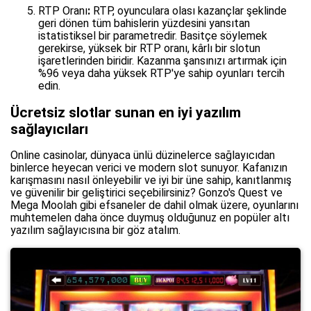
RTP Oranı
:
RTP, oyunculara olası kazançlar şeklinde
geri dönen tüm bahislerin yüzdesini yansıtan
istatistiksel bir parametredir. Basitçe söylemek
gerekirse, yüksek bir RTP oranı, kârlı bir slotun
işaretlerinden biridir. Kazanma şansınızı artırmak için
%96 veya daha yüksek RTP'ye sahip oyunları tercih
edin.
Ücretsiz slotlar sunan en iyi yazılım
sağlayıcıları
Online casinolar, dünyaca ünlü düzinelerce sağlayıcıdan
binlerce heyecan verici ve modern slot sunuyor. Kafanızın
karışmasını nasıl önleyebilir ve iyi bir üne sahip, kanıtlanmış
ve güvenilir bir geliştirici seçebilirsiniz? Gonzo's Quest ve
Mega Moolah gibi efsaneler de dahil olmak üzere, oyunlarını
muhtemelen daha önce duymuş olduğunuz en popüler altı
yazılım sağlayıcısına bir göz atalım.