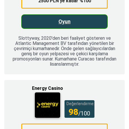
2500 PLN'ye kadar %100
Oyun
Slottyway, 2020'den beri faaliyet gösteren ve
Atlantic Management BV tarafından yönetilen bir
çevrimiçi kumarhanedir. Önde gelen sağlayıcılardan
geniş bir oyun yelpazesi ve çekici karşılama
promosyonları sunar. Kumarhane Curacao tarafından
lisanslanmıştır.
Energy Casino
Değerlendirme:
98
/100