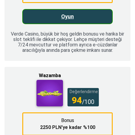
Oyun
Verde Casino, büyük bir hoş geldin bonusu ve harika bir
slot teklifi ile dikkat çekiyor. Lehçe müşteri desteği
7/24 mevcuttur ve platform ayrıca e-cüzdanlar
aracılığıyla anında para çekme imkanı sunar.
Wazamba
Değerlendirme:
94
/100
Bonus
2250 PLN'ye kadar %100