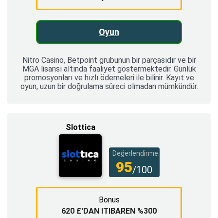
Oyun
Nitro Casino, Betpoint grubunun bir parçasıdır ve bir
MGA lisansı altında faaliyet göstermektedir. Günlük
promosyonları ve hızlı ödemeleri ile bilinir. Kayıt ve
oyun, uzun bir doğrulama süreci olmadan mümkündür.
Slottica
Değerlendirme:
95
/100
Bonus
620 £'DAN ITIBAREN %300