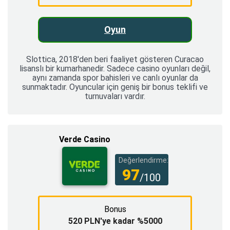
Oyun
Slottica, 2018'den beri faaliyet gösteren Curacao
lisanslı bir kumarhanedir. Sadece casino oyunları değil,
aynı zamanda spor bahisleri ve canlı oyunlar da
sunmaktadır. Oyuncular için geniş bir bonus teklifi ve
turnuvaları vardır.
Verde Casino
Değerlendirme:
97
/100
Bonus
520 PLN'ye kadar %5000