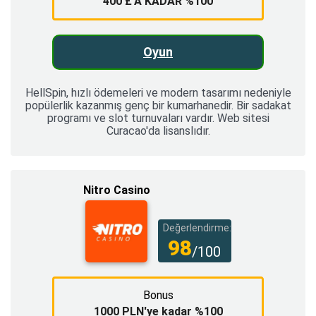
400 £'A KADAR %100
Oyun
HellSpin, hızlı ödemeleri ve modern tasarımı nedeniyle
popülerlik kazanmış genç bir kumarhanedir. Bir sadakat
programı ve slot turnuvaları vardır. Web sitesi
Curacao'da lisanslıdır.
Nitro Casino
Değerlendirme:
98
/100
Bonus
1000 PLN'ye kadar %100