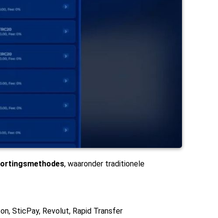
stortingsmethodes
, waaronder traditionele
ton, SticPay, Revolut, Rapid Transfer