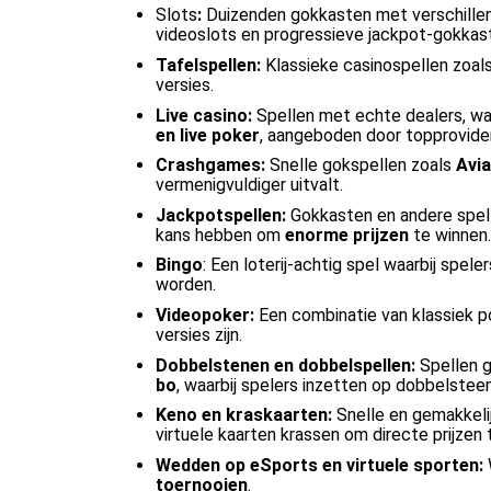
Slots
:
Duizenden gokkasten met verschillen
videoslots en progressieve jackpot-gokkas
Tafelspellen:
Klassieke casinospellen zoal
versies.
Live casino:
Spellen met echte dealers, wa
en live poker
, aangeboden door topprovide
Crashgames:
Snelle gokspellen zoals
Avia
vermenigvuldiger uitvalt.
Jackpotspellen:
Gokkasten en andere spe
kans hebben om
enorme prijzen
te winnen.
Bingo
: Een loterij-achtig spel waarbij spe
worden.
Videopoker:
Een combinatie van klassiek p
versies zijn.
Dobbelstenen en dobbelspellen:
Spellen g
bo
, waarbij spelers inzetten op dobbelste
Keno en kraskaarten:
Snelle en gemakkelij
virtuele kaarten krassen om directe prijzen 
Wedden op eSports en virtuele sporten:
toernooien
.