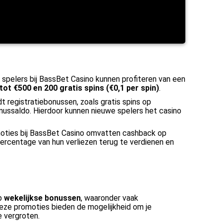
spelers bij BassBet Casino kunnen profiteren van een
ot €500 en 200 gratis spins (€0,1 per spin)
.
 registratiebonussen, zoals gratis spins op
nussaldo. Hierdoor kunnen nieuwe spelers het casino
ties bij BassBet Casino omvatten cashback op
ercentage van hun verliezen terug te verdienen en
op
wekelijkse bonussen
, waaronder vaak
Deze promoties bieden de mogelijkheid om je
e vergroten.