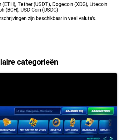
 (ETH), Tether (USDT), Dogecoin (XDG), Litecoin
Cash (BCH), USD Coin (USDC)
hrijvingen zijn beschikbaar in veel valuta's.
laire categorieën