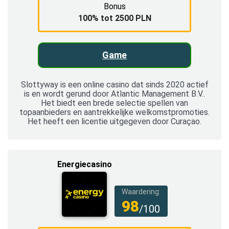
Bonus
100% tot 2500 PLN
Game
Slottyway is een online casino dat sinds 2020 actief
is en wordt gerund door Atlantic Management B.V..
Het biedt een brede selectie spellen van
topaanbieders en aantrekkelijke welkomstpromoties.
Het heeft een licentie uitgegeven door Curaçao.
Energiecasino
Waardering:
98
/100