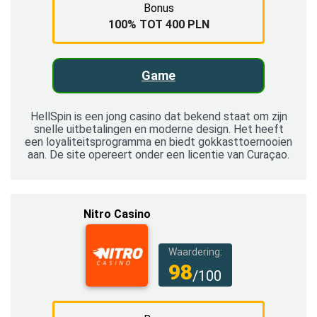
Bonus
100% TOT 400 PLN
Game
HellSpin is een jong casino dat bekend staat om zijn
snelle uitbetalingen en moderne design. Het heeft
een loyaliteitsprogramma en biedt gokkasttoernooien
aan. De site opereert onder een licentie van Curaçao.
Nitro Casino
Waardering:
98
/100