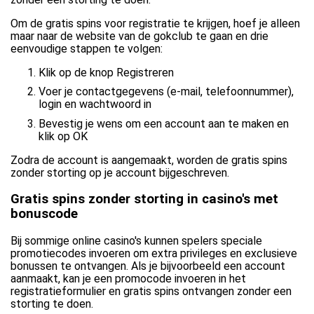
Om de gratis spins voor registratie te krijgen, hoef je alleen
maar naar de website van de gokclub te gaan en drie
eenvoudige stappen te volgen:
Klik op de knop Registreren
Voer je contactgegevens (e-mail, telefoonnummer),
login en wachtwoord in
Bevestig je wens om een account aan te maken en
klik op OK
Zodra de account is aangemaakt, worden de gratis spins
zonder storting op je account bijgeschreven.
Gratis spins zonder storting in casino's met
bonuscode
Bij sommige online casino's kunnen spelers speciale
promotiecodes invoeren om extra privileges en exclusieve
bonussen te ontvangen. Als je bijvoorbeeld een account
aanmaakt, kan je een promocode invoeren in het
registratieformulier en gratis spins ontvangen zonder een
storting te doen.