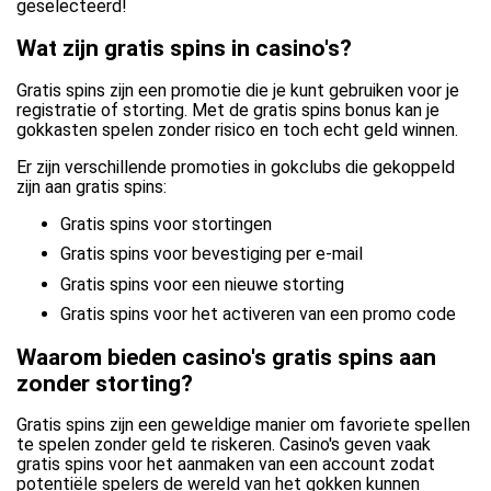
geselecteerd!
Wat zijn gratis spins in casino's?
Gratis spins zijn een promotie die je kunt gebruiken voor je
registratie of storting. Met de gratis spins bonus kan je
gokkasten spelen zonder risico en toch echt geld winnen.
Er zijn verschillende promoties in gokclubs die gekoppeld
zijn aan gratis spins:
Gratis spins voor stortingen
Gratis spins voor bevestiging per e-mail
Gratis spins voor een nieuwe storting
Gratis spins voor het activeren van een promo code
Waarom bieden casino's gratis spins aan
zonder storting?
Gratis spins zijn een geweldige manier om favoriete spellen
te spelen zonder geld te riskeren. Casino's geven vaak
gratis spins voor het aanmaken van een account zodat
potentiële spelers de wereld van het gokken kunnen