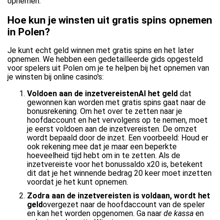
opnemen.
Hoe kun je winsten uit gratis spins opnemen
in Polen?
Je kunt echt geld winnen met gratis spins en het later
opnemen. We hebben een gedetailleerde gids opgesteld
voor spelers uit Polen om je te helpen bij het opnemen van
je winsten bij online casino's:
Voldoen aan de inzetvereistenAl het geld
dat
gewonnen kan worden met gratis spins gaat naar de
bonusrekening. Om het over te zetten naar je
hoofdaccount en het vervolgens op te nemen, moet
je eerst voldoen aan de inzetvereisten. De omzet
wordt bepaald door de inzet. Een voorbeeld: Houd er
ook rekening mee dat je maar een beperkte
hoeveelheid tijd hebt om in te zetten. Als de
inzetvereiste voor het bonussaldo x20 is, betekent
dit dat je het winnende bedrag 20 keer moet inzetten
voordat je het kunt opnemen.
Zodra aan de inzetvereisten is voldaan, wordt het
geld
overgezet naar de hoofdaccount van de speler
en kan het worden opgenomen. Ga naar
de kassa
en