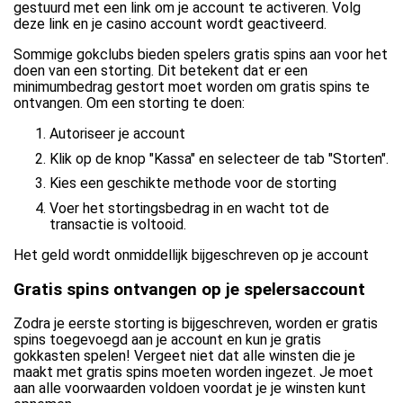
gestuurd met een link om je account te activeren. Volg
deze link en je casino account wordt geactiveerd.
Sommige gokclubs bieden spelers gratis spins aan voor het
doen van een storting. Dit betekent dat er een
minimumbedrag gestort moet worden om gratis spins te
ontvangen. Om een storting te doen:
Autoriseer je account
Klik op de knop "Kassa" en selecteer de tab "Storten".
Kies een geschikte methode voor de storting
Voer het stortingsbedrag in en wacht tot de
transactie is voltooid.
Het geld wordt onmiddellijk bijgeschreven op je account
Gratis spins ontvangen op je spelersaccount
Zodra je eerste storting is bijgeschreven, worden er gratis
spins toegevoegd aan je account en kun je gratis
gokkasten spelen! Vergeet niet dat alle winsten die je
maakt met gratis spins moeten worden ingezet. Je moet
aan alle voorwaarden voldoen voordat je je winsten kunt