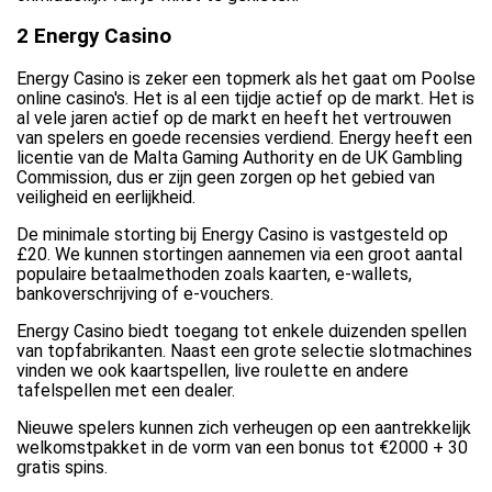
2 Energy Casino
Energy Casino is zeker een topmerk als het gaat om Poolse
online casino's. Het is al een tijdje actief op de markt. Het is
al vele jaren actief op de markt en heeft het vertrouwen
van spelers en goede recensies verdiend. Energy heeft een
licentie van de Malta Gaming Authority en de UK Gambling
Commission, dus er zijn geen zorgen op het gebied van
veiligheid en eerlijkheid.
De minimale storting bij Energy Casino is vastgesteld op
£20. We kunnen stortingen aannemen via een groot aantal
populaire betaalmethoden zoals kaarten, e-wallets,
bankoverschrijving of e-vouchers.
Energy Casino biedt toegang tot enkele duizenden spellen
van topfabrikanten. Naast een grote selectie slotmachines
vinden we ook kaartspellen, live roulette en andere
tafelspellen met een dealer.
Nieuwe spelers kunnen zich verheugen op een aantrekkelijk
welkomstpakket in de vorm van een bonus tot €2000 + 30
gratis spins.