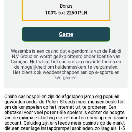
Bonus
100% tot 2250 PLN
Game
Wazamba is een casino dat eigendom is van de Rabidi
N.V. Group en wordt geëxploiteerd onder licentie van
Curaçao. Het staat bekend om zijn originele thema en
de mogelijkheid om heldenmaskers te verzamelen.
Het biedt ook weddenschappen aan op e-sports en
live games.
Online casinospellen zijn de afgelopen jaren erg populair
geworden onder de Polen. Steeds meer mensen besluiten
om de kansspelen op het internet uit te proberen. Een
obstakel voor veel potentiële spelers is echter de hoogte
van de minimale storting die ze moeten doen op een casino
account. Gelukkig zijn er steeds meer casino's op de markt
die een zeer lage instapdrempel aanbieden, zo laag als 1-5