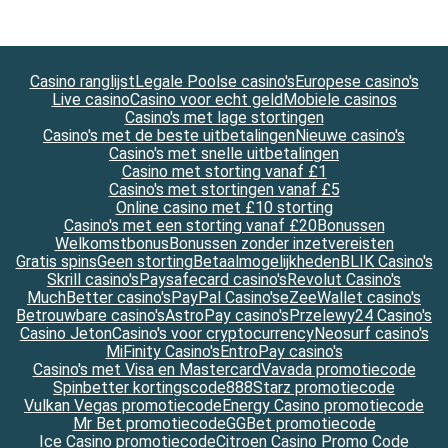
Casino ranglijst
Legale Poolse casino's
Europese casino's
Live casino
Casino voor echt geld
Mobiele casinos
Casino's met lage stortingen
Casino's met de beste uitbetalingen
Nieuwe casino's
Casino's met snelle uitbetalingen
Casino met storting vanaf £1
Casino's met stortingen vanaf £5
Online casino met £10 storting
Casino's met een storting vanaf £20
Bonussen
Welkomstbonus
Bonussen zonder inzetvereisten
Gratis spins
Geen storting
Betaalmogelijkheden
BLIK Casino's
Skrill casino's
Paysafecard casino's
Revolut Casino's
MuchBetter casino's
PayPal Casino's
eZeeWallet casino's
Betrouwbare casino's
AstroPay casino's
Przelewy24 Casino's
Casino Jeton
Casino's voor cryptocurrency
Neosurf casino's
MiFinity Casino's
EntroPay casino's
Casino's met Visa en Mastercard
Vavada promotiecode
Spinbetter kortingscode
888Starz promotiecode
Vulkan Vegas promotiecode
Energy Casino promotiecode
Mr Bet promotiecode
GGBet promotiecode
Ice Casino promotiecode
Citroen Casino Promo Code