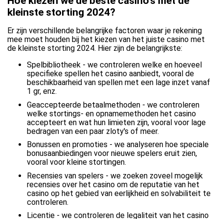
Hoe kiezen we de beste casino's met de
kleinste storting 2024?
Er zijn verschillende belangrijke factoren waar je rekening
mee moet houden bij het kiezen van het juiste casino met
de kleinste storting 2024. Hier zijn de belangrijkste:
Spelbibliotheek - we controleren welke en hoeveel
specifieke spellen het casino aanbiedt, vooral de
beschikbaarheid van spellen met een lage inzet vanaf
1 gr, enz.
Geaccepteerde betaalmethoden - we controleren
welke stortings- en opnamemethoden het casino
accepteert en wat hun limieten zijn, vooral voor lage
bedragen van een paar zloty's of meer.
Bonussen en promoties - we analyseren hoe speciale
bonusaanbiedingen voor nieuwe spelers eruit zien,
vooral voor kleine stortingen.
Recensies van spelers - we zoeken zoveel mogelijk
recensies over het casino om de reputatie van het
casino op het gebied van eerlijkheid en solvabiliteit te
controleren.
Licentie - we controleren de legaliteit van het casino