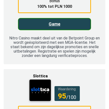
Bonus
100% tot PLN 1000
Game
Nitro Casino maakt deel uit van de Betpoint Group en
wordt geëxploiteerd met een MGA-licentie. Het
staat bekend om zijn dagelijkse promoties en snelle
uitbetalingen. Registratie en spelen zijn mogelijk
zonder een langdurig verificatieproces.
Slottica
Waardering:
95
/100