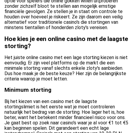
optie voor spelers die online gokken willen uitproberen
zonder zichzelf bloot te stellen aan mogelijk ernstige
financiële gevolgen. Ze stellen je in staat om controle te
houden over hoeveel je riskeert. Ze zijn daarom een veilig
alternatief voor traditionele casino's die stortingen van
minstens tientallen of honderden zloty's vereisen.
Hoe kies je een online casino met de laagste
storting?
Het juiste online casino met een lage storting kiezen is niet
eenvoudig. Er zijn veel platforms op de markt die een
minimale storting vanaf slechts enkele zloty's aanbieden.
Dus hoe maak je de beste keuze? Hier zijn de belangrijkste
criteria waarop je moet letten.
Minimum storting
Bij het kiezen van een casino met de laagste
stortingslimiet is het eerste wat je moet controleren
natuurlijk het bedrag van de storting. Hoe lager het is, hoe
beter, want het betekent minder financieel risico voor ons.
Je gaat best op zoek naar casino's waar je al voor €1 tot €5
kan beginnen spelen. Dit garandeert een echt lage