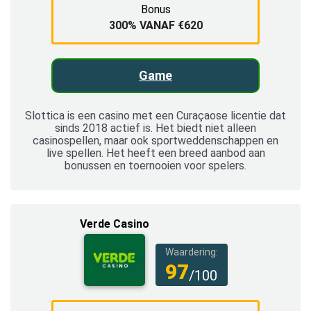
Bonus
300% VANAF €620
Game
Slottica is een casino met een Curaçaose licentie dat
sinds 2018 actief is. Het biedt niet alleen
casinospellen, maar ook sportweddenschappen en
live spellen. Het heeft een breed aanbod aan
bonussen en toernooien voor spelers.
Verde Casino
Waardering:
97
/100