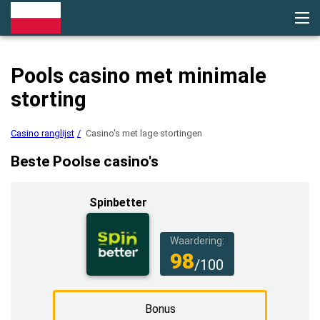
Casino ranglijst
Pools casino met minimale
Casino
Bonussen
storting
Betalingen
Kortingscode
Taxaties
Slots
Casino ranglijst
Casino's met lage stortingen
Spelletjes
Beste Poolse casino's
Spinbetter
Waardering:
98
/100
Bonus