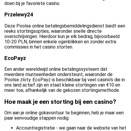
doen bij je favoriete casino.
Przelewy24
Deze Poolse online betalingsbemiddelingsdienst biedt een
reeks stortingsopties, waaronder snelle directe
overschrijvingen. Hierdoor kun je elk bedrag, bijvoorbeeld
10-20 PLN, binnen enkele ogenblikken en zonder extra
commissies in het casino storten.
EcoPayz
Een ander wereldwijd online betalingssysteem dat
meerdere munteenheden ondersteunt, waaronder de
Poolse zloty. EcoPayz is beschikbaar bij veel casino's die in
ons land actief zijn en staat kleine stortingen van €10 en
meer toe, afhankelijk van de gekozen stortingsmethode.
Hoe maak je een storting bij een casino?
Om aan je online gokavontuur te beginnen, heb je maar een
paar eenvoudige stappen nodig:
Accountregistratie - we gaan naar de website van het