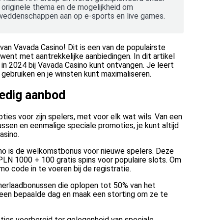
n originele thema en de mogelijkheid om
weddenschappen aan op e-sports en live games.
an Vavada Casino! Dit is een van de populairste
rwent met aantrekkelijke aanbiedingen. In dit artikel
 in 2024 bij Vavada Casino kunt ontvangen. Je leert
t gebruiken en je winsten kunt maximaliseren.
ledig aanbod
es voor zijn spelers, met voor elk wat wils. Van een
sen en eenmalige speciale promoties, je kunt altijd
asino.
ino is de welkomstbonus voor nieuwe spelers. Deze
LN 1000 + 100 gratis spins voor populaire slots. Om
o code in te voeren bij de registratie.
 herlaadbonussen die oplopen tot 50% van het
een bepaalde dag en maak een storting om ze te
ies voorbereid ter gelegenheid van speciale