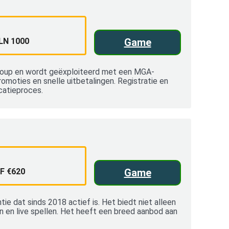
Game
LN 1000
Group en wordt geëxploiteerd met een MGA-
romoties en snelle uitbetalingen. Registratie en
icatieproces.
Game
F €620
ie dat sinds 2018 actief is. Het biedt niet alleen
en live spellen. Het heeft een breed aanbod aan