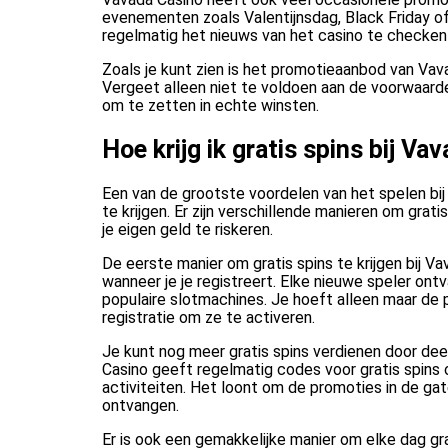
evenementen zoals Valentijnsdag, Black Friday o
regelmatig het nieuws van het casino te checken o
Zoals je kunt zien is het promotieaanbod van Vavad
Vergeet alleen niet te voldoen aan de voorwaard
om te zetten in echte winsten.
Hoe krijg ik gratis spins bij Va
Een van de grootste voordelen van het spelen bij
te krijgen. Er zijn verschillende manieren om grat
je eigen geld te riskeren.
De eerste manier om gratis spins te krijgen bij 
wanneer je je registreert. Elke nieuwe speler ont
populaire slotmachines. Je hoeft alleen maar de
registratie om ze te activeren.
Je kunt nog meer gratis spins verdienen door de
Casino geeft regelmatig codes voor gratis spins 
activiteiten. Het loont om de promoties in de ga
ontvangen.
Er is ook een gemakkelijke manier om elke dag gr