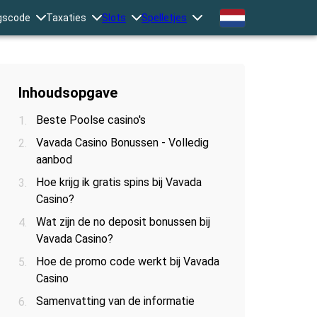
gscode
Taxaties
Slots
Spelletjes
Inhoudsopgave
Beste Poolse casino's
Vavada Casino Bonussen - Volledig
aanbod
Hoe krijg ik gratis spins bij Vavada
Casino?
Wat zijn de no deposit bonussen bij
Vavada Casino?
Hoe de promo code werkt bij Vavada
Casino
Samenvatting van de informatie