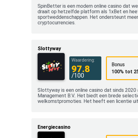
SpinBetter is een modern online casino dat w
draait op hetzelfde platform als 1xBet en hee
sportweddenschappen. Het ondersteunt meer
cryptocurrencies.
Slottyway
Waardering:
Bonus
97.8
100% tot 2
/100
Slottyway is een online casino dat sinds 2020 
Management B.V.. Het biedt een brede selectie
welkomstpromoties. Het heeft een licentie ui
Energiecasino