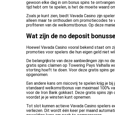
gewoon elke dag in om bonus spins te ontvangen 
tijd hebt om te spelen, is het de moeite waard o
Zoals je kunt zien, biedt Vavada Casino zijn spel
alleen maar te onthouden om promotiecodes te ve
profiteren van de welkomstbonus. Op deze manier 
Wat zijn de no deposit bonusse
Hoewel Vavada Casino vooral bekend staat om zijn
promoties voor spelers die hun eigen geld niet wil
De belangrijkste van deze aanbiedingen zijn no de
gratis spins claimen op Towering Pays Valhalla wa
storting hoeft te doen. Voor deze gratis spins ge
opgenomen.
Een andere kans om risicovrij te spelen krijg je bi
standaard welkomstbonus van maximaal 100% van j
voor de Iron Bank gokkast. Deze gratis spins zijn
voordat je je winsten kunt opnemen.
Tot slot kunnen actieve Vavada Casino spelers 
verliezen. Dit wordt één keer per maand automatis