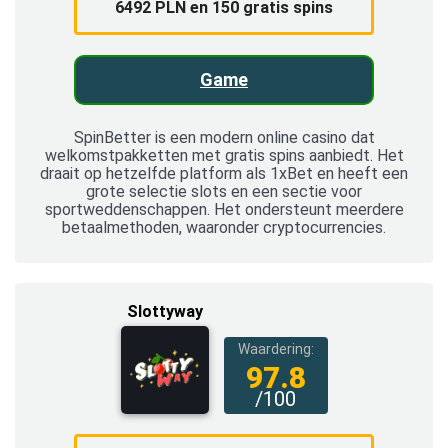
6492 PLN en 150 gratis spins
Game
SpinBetter is een modern online casino dat
welkomstpakketten met gratis spins aanbiedt. Het
draait op hetzelfde platform als 1xBet en heeft een
grote selectie slots en een sectie voor
sportweddenschappen. Het ondersteunt meerdere
betaalmethoden, waaronder cryptocurrencies.
Slottyway
Waardering:
97.8
/100