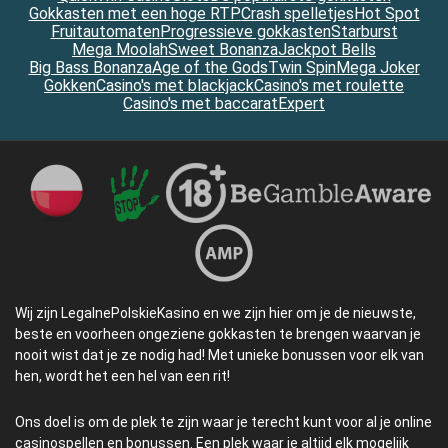
Gokkasten met een hoge RTP
Crash spelletjes
Hot Spot
Fruitautomaten
Progressieve gokkasten
Starburst
Mega Moolah
Sweet Bonanza
Jackpot Bells
Big Bass Bonanza
Age of the Gods
Twin Spin
Mega Joker
Gokken
Casino's met blackjack
Casino's met roulette
Casino's met baccarat
Expert
Wij zijn LegalnePolskieKasino en we zijn hier om je de nieuwste,
beste en voorheen ongeziene gokkasten te brengen waarvan je
nooit wist dat je ze nodig had! Met unieke bonussen voor elk van
hen, wordt het een hel van een rit!
Ons doel is om de plek te zijn waar je terecht kunt voor al je online
casinospellen en bonussen. Een plek waar je altijd elk mogelijk