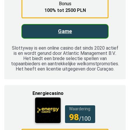
Bonus
100% tot 2500 PLN
Game
Slottyway is een online casino dat sinds 2020 actief
is en wordt gerund door Atlantic Management B.V..
Het biedt een brede selectie spellen van
topaanbieders en aantrekkelijke welkomstpromoties.
Het heeft een licentie uitgegeven door Curaçao.
Energiecasino
Waardering:
98
/100