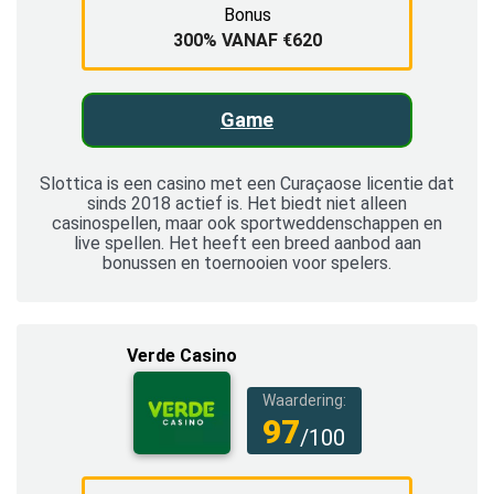
Bonus
300% VANAF €620
Game
Slottica is een casino met een Curaçaose licentie dat
sinds 2018 actief is. Het biedt niet alleen
casinospellen, maar ook sportweddenschappen en
live spellen. Het heeft een breed aanbod aan
bonussen en toernooien voor spelers.
Verde Casino
Waardering:
97
/100