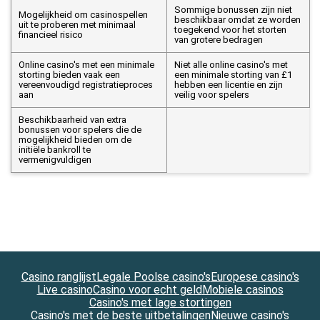
Sommige bonussen zijn niet
Mogelijkheid om casinospellen
beschikbaar omdat ze worden
uit te proberen met minimaal
toegekend voor het storten
financieel risico
van grotere bedragen
Online casino's met een minimale
Niet alle online casino's met
storting bieden vaak een
een minimale storting van £1
vereenvoudigd registratieproces
hebben een licentie en zijn
aan
veilig voor spelers
Beschikbaarheid van extra
bonussen voor spelers die de
mogelijkheid bieden om de
initiële bankroll te
vermenigvuldigen
Casino ranglijst
Legale Poolse casino's
Europese casino's
Live casino
Casino voor echt geld
Mobiele casinos
Casino's met lage stortingen
Casino's met de beste uitbetalingen
Nieuwe casino's