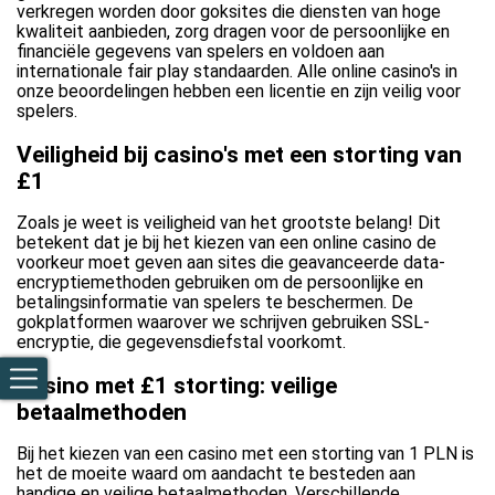
verkregen worden door goksites die diensten van hoge
kwaliteit aanbieden, zorg dragen voor de persoonlijke en
financiële gegevens van spelers en voldoen aan
internationale fair play standaarden. Alle online casino's in
onze beoordelingen hebben een licentie en zijn veilig voor
spelers.
Veiligheid bij casino's met een storting van
£1
Zoals je weet is veiligheid van het grootste belang! Dit
betekent dat je bij het kiezen van een online casino de
voorkeur moet geven aan sites die geavanceerde data-
encryptiemethoden gebruiken om de persoonlijke en
betalingsinformatie van spelers te beschermen. De
gokplatformen waarover we schrijven gebruiken SSL-
encryptie, die gegevensdiefstal voorkomt.
Casino met £1 storting: veilige
betaalmethoden
Bij het kiezen van een casino met een storting van 1 PLN is
het de moeite waard om aandacht te besteden aan
handige en veilige betaalmethoden. Verschillende