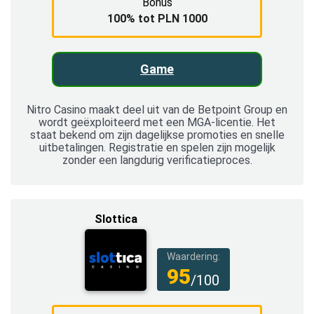
Bonus
100% tot PLN 1000
Game
Nitro Casino maakt deel uit van de Betpoint Group en
wordt geëxploiteerd met een MGA-licentie. Het
staat bekend om zijn dagelijkse promoties en snelle
uitbetalingen. Registratie en spelen zijn mogelijk
zonder een langdurig verificatieproces.
Slottica
Waardering:
95
/100