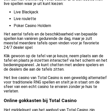
live spellen waar je uit kunt kiezen:
Live Blackjack
Live roulette
Poker Casino Holdem
Het aantal tafels en de beschikbaarheid van bepaalde
spellen kan variëren gedurende de dag, maar je zult
meestal meerdere tafels open vinden voor je favoriete
24/7 dealer spel.
Klik gewoon op de tafel van je keuze, neem plaats aan de
tafel en plaats je inzetten interactief via het scherm en het
bedieningspaneel. Je kunt chatten met andere spelers en
de dealers die aan de tafels zitten.
Het live casino van Total Casino is een geweldig alternatief
voor traditionele RNG spellen en stelt je in staat om de
sfeer van een echt casino te ervaren zonder je huis te
verlaten.
Online gokkasten bij Total Casino
Het middelpunt van het aanbod van Total Casino zijn