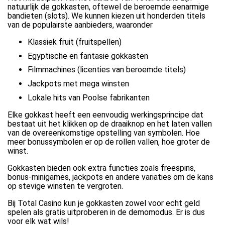
natuurlijk de gokkasten, oftewel de beroemde eenarmige
bandieten (slots). We kunnen kiezen uit honderden titels
van de populairste aanbieders, waaronder
Klassiek fruit (fruitspellen)
Egyptische en fantasie gokkasten
Filmmachines (licenties van beroemde titels)
Jackpots met mega winsten
Lokale hits van Poolse fabrikanten
Elke gokkast heeft een eenvoudig werkingsprincipe dat
bestaat uit het klikken op de draaiknop en het laten vallen
van de overeenkomstige opstelling van symbolen. Hoe
meer bonussymbolen er op de rollen vallen, hoe groter de
winst.
Gokkasten bieden ook extra functies zoals freespins,
bonus-minigames, jackpots en andere variaties om de kans
op stevige winsten te vergroten.
Bij Total Casino kun je gokkasten zowel voor echt geld
spelen als gratis uitproberen in de demomodus. Er is dus
voor elk wat wils!