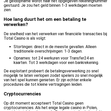
Je geldopname wordt naar het opgegeven rekeningnummer
gestuurd. Je zou het geld binnen 1-3 werkdagen moeten
zien.
Hoe lang duurt het om een betaling te
verwerken?
De snelheid van het verwerken van financiële transacties bij
Total Casino is als volgt:
Stortingen: direct in de meeste gevallen. Alleen
traditionele overschrijvingen: 1-3 dagen.
Opnames: tot 24 werkuren voor Transfer24 en
kaarten. Tot 3 werkdagen voor een bankrekening.
De exploitant probeert de betalingsverwerking zo snel
mogelijk te laten verlopen zodat spelers zo snel mogelijk
van het spel kunnen genieten. Er zijn echter enkele
procedures die tot kleine vertragingen leiden.
Cryptocurrencies
Op dit moment accepteert Total Casino geen
cryptocurrencies. Als het enige legale casino in Polen,