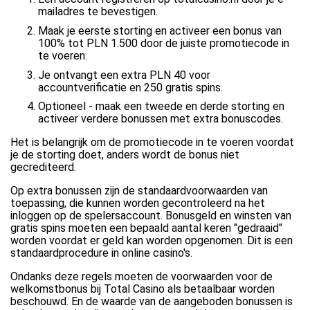
mailadres te bevestigen.
Maak je eerste storting en activeer een bonus van
100% tot PLN 1.500 door de juiste promotiecode in
te voeren.
Je ontvangt een extra PLN 40 voor
accountverificatie en 250 gratis spins.
Optioneel - maak een tweede en derde storting en
activeer verdere bonussen met extra bonuscodes.
Het is belangrijk om de promotiecode in te voeren voordat
je de storting doet, anders wordt de bonus niet
gecrediteerd.
Op extra bonussen zijn de standaardvoorwaarden van
toepassing, die kunnen worden gecontroleerd na het
inloggen op de spelersaccount. Bonusgeld en winsten van
gratis spins moeten een bepaald aantal keren "gedraaid"
worden voordat er geld kan worden opgenomen. Dit is een
standaardprocedure in online casino's.
Ondanks deze regels moeten de voorwaarden voor de
welkomstbonus bij Total Casino als betaalbaar worden
beschouwd. En de waarde van de aangeboden bonussen is