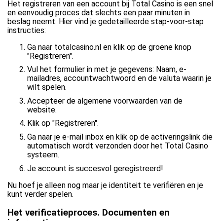
Het registreren van een account bij Total Casino is een snel
en eenvoudig proces dat slechts een paar minuten in
beslag neemt. Hier vind je gedetailleerde stap-voor-stap
instructies:
Ga naar totalcasino.nl en klik op de groene knop
"Registreren".
Vul het formulier in met je gegevens: Naam, e-
mailadres, accountwachtwoord en de valuta waarin je
wilt spelen.
Accepteer de algemene voorwaarden van de
website.
Klik op "Registreren".
Ga naar je e-mail inbox en klik op de activeringslink die
automatisch wordt verzonden door het Total Casino
systeem.
Je account is succesvol geregistreerd!
Nu hoef je alleen nog maar je identiteit te verifiëren en je
kunt verder spelen.
Het verificatieproces. Documenten en