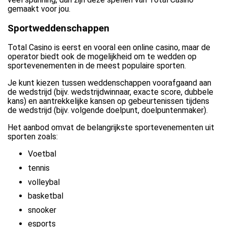
gemaakt voor jou.
Sportweddenschappen
Total Casino is eerst en vooral een online casino, maar de
operator biedt ook de mogelijkheid om te wedden op
sportevenementen in de meest populaire sporten.
Je kunt kiezen tussen weddenschappen voorafgaand aan
de wedstrijd (bijv. wedstrijdwinnaar, exacte score, dubbele
kans) en aantrekkelijke kansen op gebeurtenissen tijdens
de wedstrijd (bijv. volgende doelpunt, doelpuntenmaker).
Het aanbod omvat de belangrijkste sportevenementen uit
sporten zoals:
Voetbal
tennis
volleybal
basketbal
snooker
esports