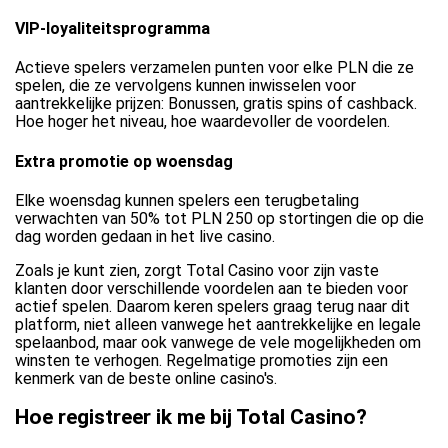
VIP-loyaliteitsprogramma
Actieve spelers verzamelen punten voor elke PLN die ze
spelen, die ze vervolgens kunnen inwisselen voor
aantrekkelijke prijzen: Bonussen, gratis spins of cashback.
Hoe hoger het niveau, hoe waardevoller de voordelen.
Extra promotie op woensdag
Elke woensdag kunnen spelers een terugbetaling
verwachten van 50% tot PLN 250 op stortingen die op die
dag worden gedaan in het live casino.
Zoals je kunt zien, zorgt Total Casino voor zijn vaste
klanten door verschillende voordelen aan te bieden voor
actief spelen. Daarom keren spelers graag terug naar dit
platform, niet alleen vanwege het aantrekkelijke en legale
spelaanbod, maar ook vanwege de vele mogelijkheden om
winsten te verhogen. Regelmatige promoties zijn een
kenmerk van de beste online casino's.
Hoe registreer ik me bij Total Casino?