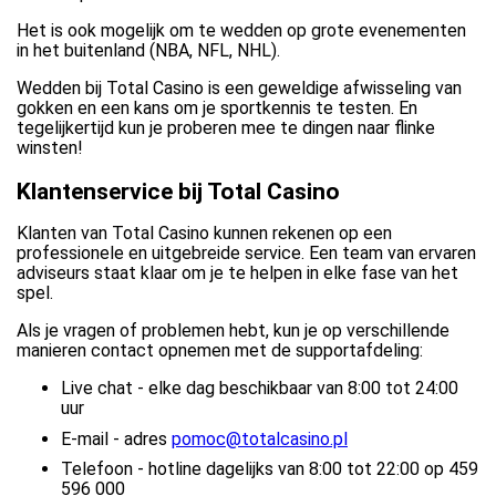
Het is ook mogelijk om te wedden op grote evenementen
in het buitenland (NBA, NFL, NHL).
Wedden bij Total Casino is een geweldige afwisseling van
gokken en een kans om je sportkennis te testen. En
tegelijkertijd kun je proberen mee te dingen naar flinke
winsten!
Klantenservice bij Total Casino
Klanten van Total Casino kunnen rekenen op een
professionele en uitgebreide service. Een team van ervaren
adviseurs staat klaar om je te helpen in elke fase van het
spel.
Als je vragen of problemen hebt, kun je op verschillende
manieren contact opnemen met de supportafdeling:
Live chat - elke dag beschikbaar van 8:00 tot 24:00
uur
E-mail - adres
pomoc@totalcasino.pl
Telefoon - hotline dagelijks van 8:00 tot 22:00 op 459
596 000