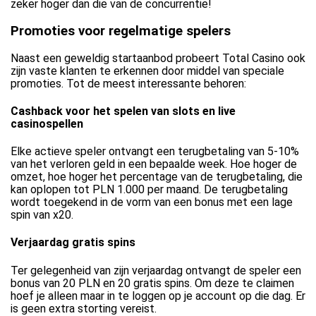
zeker hoger dan die van de concurrentie!
Promoties voor regelmatige spelers
Naast een geweldig startaanbod probeert Total Casino ook
zijn vaste klanten te erkennen door middel van speciale
promoties. Tot de meest interessante behoren:
Cashback voor het spelen van slots en live
casinospellen
Elke actieve speler ontvangt een terugbetaling van 5-10%
van het verloren geld in een bepaalde week. Hoe hoger de
omzet, hoe hoger het percentage van de terugbetaling, die
kan oplopen tot PLN 1.000 per maand. De terugbetaling
wordt toegekend in de vorm van een bonus met een lage
spin van x20.
Verjaardag gratis spins
Ter gelegenheid van zijn verjaardag ontvangt de speler een
bonus van 20 PLN en 20 gratis spins. Om deze te claimen
hoef je alleen maar in te loggen op je account op die dag. Er
is geen extra storting vereist.