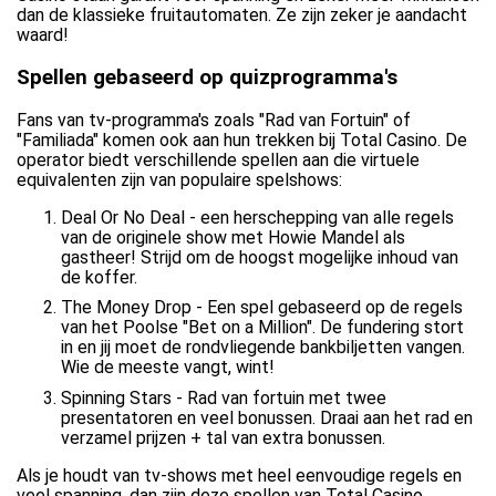
dan de klassieke fruitautomaten. Ze zijn zeker je aandacht
waard!
Spellen gebaseerd op quizprogramma's
Fans van tv-programma's zoals "Rad van Fortuin" of
"Familiada" komen ook aan hun trekken bij Total Casino. De
operator biedt verschillende spellen aan die virtuele
equivalenten zijn van populaire spelshows:
Deal Or No Deal - een herschepping van alle regels
van de originele show met Howie Mandel als
gastheer! Strijd om de hoogst mogelijke inhoud van
de koffer.
The Money Drop - Een spel gebaseerd op de regels
van het Poolse "Bet on a Million". De fundering stort
in en jij moet de rondvliegende bankbiljetten vangen.
Wie de meeste vangt, wint!
Spinning Stars - Rad van fortuin met twee
presentatoren en veel bonussen. Draai aan het rad en
verzamel prijzen + tal van extra bonussen.
Als je houdt van tv-shows met heel eenvoudige regels en
veel spanning, dan zijn deze spellen van Total Casino