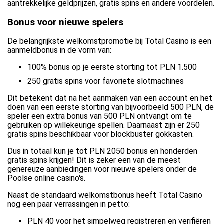
aantrekkelijke geldprijzen, gratis spins en andere voordelen.
Bonus voor nieuwe spelers
De belangrijkste welkomstpromotie bij Total Casino is een
aanmeldbonus in de vorm van:
100% bonus op je eerste storting tot PLN 1.500
250 gratis spins voor favoriete slotmachines
Dit betekent dat na het aanmaken van een account en het
doen van een eerste storting van bijvoorbeeld 500 PLN, de
speler een extra bonus van 500 PLN ontvangt om te
gebruiken op willekeurige spellen. Daarnaast zijn er 250
gratis spins beschikbaar voor blockbuster gokkasten.
Dus in totaal kun je tot PLN 2050 bonus en honderden
gratis spins krijgen! Dit is zeker een van de meest
genereuze aanbiedingen voor nieuwe spelers onder de
Poolse online casino's.
Naast de standaard welkomstbonus heeft Total Casino
nog een paar verrassingen in petto:
PLN 40 voor het simpelweg registreren en verifiëren