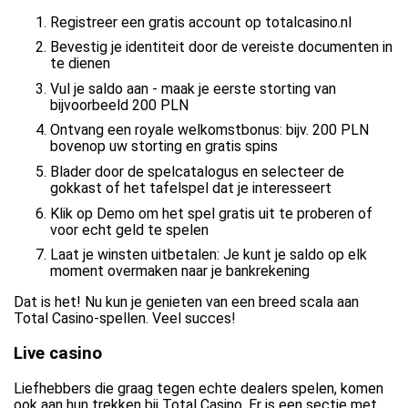
Registreer een gratis account op totalcasino.nl
Bevestig je identiteit door de vereiste documenten in
te dienen
Vul je saldo aan - maak je eerste storting van
bijvoorbeeld 200 PLN
Ontvang een royale welkomstbonus: bijv. 200 PLN
bovenop uw storting en gratis spins
Blader door de spelcatalogus en selecteer de
gokkast of het tafelspel dat je interesseert
Klik op Demo om het spel gratis uit te proberen of
voor echt geld te spelen
Laat je winsten uitbetalen: Je kunt je saldo op elk
moment overmaken naar je bankrekening
Dat is het! Nu kun je genieten van een breed scala aan
Total Casino-spellen. Veel succes!
Live casino
Liefhebbers die graag tegen echte dealers spelen, komen
ook aan hun trekken bij Total Casino. Er is een sectie met