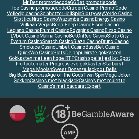
Mr Bet promotiecode
GGBet promotiecode
Ice Casino promotiecode
Citroen Casino Promo Code
Volledig casino
Spinbetter
HellSpin
Slottyway
Verde Casino
Slottica
Nitro Casino
Wazamba Casino
Energy Casino
Vulkaan Vegas
Beep Beep Casino
Bison Casino
Legiano Casino
Frumzi Casino
Royspins Casino
Bizzo Casino
LVbet Casino
Malina Casino
BetOnRed Casino
Slots City
Everum Casino
Snatch Casino
Blaze Casino
Bruno Casino
Smokace Casino
Unibet Casino
BassBet Casino
QuickWin Casino
Slots
De populairste gokkasten
Gokkasten met een hoge RTP
Crash spelletjes
Hot Spot
Fruitautomaten
Progressieve gokkasten
Starburst
Mega Moolah
Sweet Bonanza
Jackpot Bells
Big Bass Bonanza
Age of the Gods
Twin Spin
Mega Joker
Gokken
Casino's met blackjack
Casino's met roulette
Casino's met baccarat
Expert