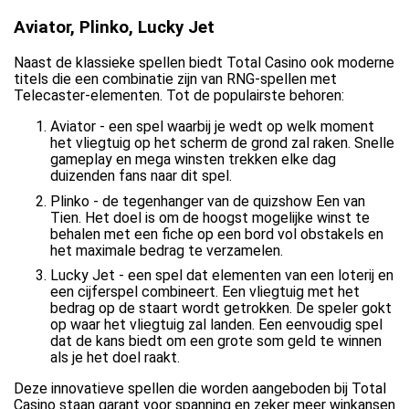
Aviator, Plinko, Lucky Jet
Naast de klassieke spellen biedt Total Casino ook moderne
titels die een combinatie zijn van RNG-spellen met
Telecaster-elementen. Tot de populairste behoren:
Aviator - een spel waarbij je wedt op welk moment
het vliegtuig op het scherm de grond zal raken. Snelle
gameplay en mega winsten trekken elke dag
duizenden fans naar dit spel.
Plinko - de tegenhanger van de quizshow Een van
Tien. Het doel is om de hoogst mogelijke winst te
behalen met een fiche op een bord vol obstakels en
het maximale bedrag te verzamelen.
Lucky Jet - een spel dat elementen van een loterij en
een cijferspel combineert. Een vliegtuig met het
bedrag op de staart wordt getrokken. De speler gokt
op waar het vliegtuig zal landen. Een eenvoudig spel
dat de kans biedt om een grote som geld te winnen
als je het doel raakt.
Deze innovatieve spellen die worden aangeboden bij Total
Casino staan garant voor spanning en zeker meer winkansen