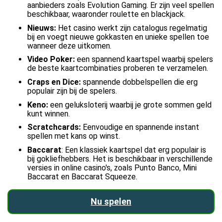
aanbieders zoals Evolution Gaming. Er zijn veel spellen
beschikbaar, waaronder roulette en blackjack.
Nieuws:
Het casino werkt zijn catalogus regelmatig
bij en voegt nieuwe gokkasten en unieke spellen toe
wanneer deze uitkomen.
Video Poker:
een spannend kaartspel waarbij spelers
de beste kaartcombinaties proberen te verzamelen.
Craps en Dice:
spannende dobbelspellen die erg
populair zijn bij de spelers.
Keno:
een geluksloterij waarbij je grote sommen geld
kunt winnen.
Scratchcards:
Eenvoudige en spannende instant
spellen met kans op winst.
Baccarat
: Een klassiek kaartspel dat erg populair is
bij gokliefhebbers. Het is beschikbaar in verschillende
versies in online casino's, zoals Punto Banco, Mini
Baccarat en Baccarat Squeeze.
Nu spelen