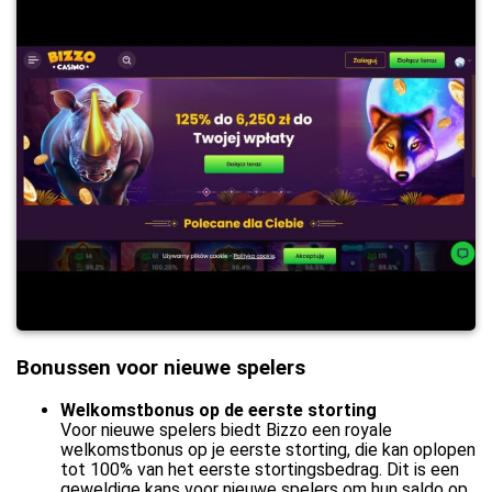
Bonussen voor nieuwe spelers
Welkomstbonus op de eerste storting
Voor nieuwe spelers biedt Bizzo een royale
welkomstbonus op je eerste storting, die kan oplopen
tot 100% van het eerste stortingsbedrag. Dit is een
geweldige kans voor nieuwe spelers om hun saldo op