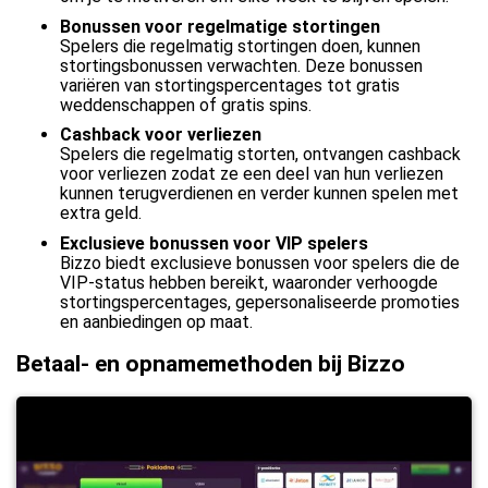
Bonussen voor regelmatige stortingen
Spelers die regelmatig stortingen doen, kunnen
stortingsbonussen verwachten. Deze bonussen
variëren van stortingspercentages tot gratis
weddenschappen of gratis spins.
Cashback voor verliezen
Spelers die regelmatig storten, ontvangen cashback
voor verliezen zodat ze een deel van hun verliezen
kunnen terugverdienen en verder kunnen spelen met
extra geld.
Exclusieve bonussen voor VIP spelers
Bizzo biedt exclusieve bonussen voor spelers die de
VIP-status hebben bereikt, waaronder verhoogde
stortingspercentages, gepersonaliseerde promoties
en aanbiedingen op maat.
Betaal- en opnamemethoden bij Bizzo