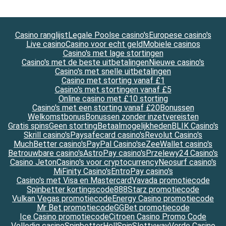
Casino ranglijst
Legale Poolse casino's
Europese casino's
Live casino
Casino voor echt geld
Mobiele casinos
Casino's met lage stortingen
Casino's met de beste uitbetalingen
Nieuwe casino's
Casino's met snelle uitbetalingen
Casino met storting vanaf £1
Casino's met stortingen vanaf £5
Online casino met £10 storting
Casino's met een storting vanaf £20
Bonussen
Welkomstbonus
Bonussen zonder inzetvereisten
Gratis spins
Geen storting
Betaalmogelijkheden
BLIK Casino's
Skrill casino's
Paysafecard casino's
Revolut Casino's
MuchBetter casino's
PayPal Casino's
eZeeWallet casino's
Betrouwbare casino's
AstroPay casino's
Przelewy24 Casino's
Casino Jeton
Casino's voor cryptocurrency
Neosurf casino's
MiFinity Casino's
EntroPay casino's
Casino's met Visa en Mastercard
Vavada promotiecode
Spinbetter kortingscode
888Starz promotiecode
Vulkan Vegas promotiecode
Energy Casino promotiecode
Mr Bet promotiecode
GGBet promotiecode
Ice Casino promotiecode
Citroen Casino Promo Code
Volledig casino
Spinbetter
HellSpin
Slottyway
Verde Casino