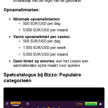
afhankelijk van de regio van de gebruiker
Opnamelimieten:
Minimale opnamelimieten:
500 EUR/USD per dag
5.000 EUR/USD per maand
Vaste opnamelimiet per casino:
500 EUR/USD per dag
1.500 EUR/USD per week
5.000 EUR/USD per maand
Geen limiet op winsten
, wat het casino een
aantrekkelijke optie maakt voor spelers.
Spelcatalogus bij Bizzo: Populaire
categorieën