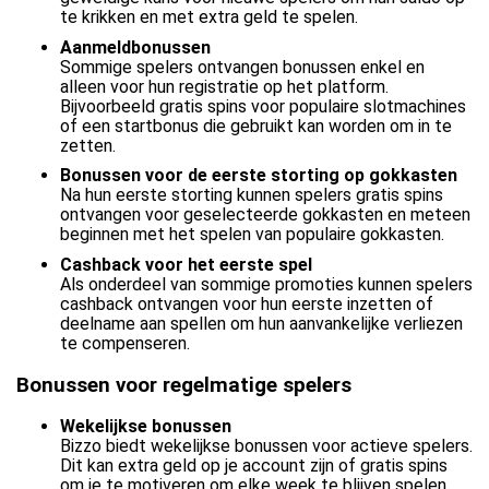
te krikken en met extra geld te spelen.
Aanmeldbonussen
Sommige spelers ontvangen bonussen enkel en
alleen voor hun registratie op het platform.
Bijvoorbeeld gratis spins voor populaire slotmachines
of een startbonus die gebruikt kan worden om in te
zetten.
Bonussen voor de eerste storting op gokkasten
Na hun eerste storting kunnen spelers gratis spins
ontvangen voor geselecteerde gokkasten en meteen
beginnen met het spelen van populaire gokkasten.
Cashback voor het eerste spel
Als onderdeel van sommige promoties kunnen spelers
cashback ontvangen voor hun eerste inzetten of
deelname aan spellen om hun aanvankelijke verliezen
te compenseren.
Bonussen voor regelmatige spelers
Wekelijkse bonussen
Bizzo biedt wekelijkse bonussen voor actieve spelers.
Dit kan extra geld op je account zijn of gratis spins
om je te motiveren om elke week te blijven spelen.